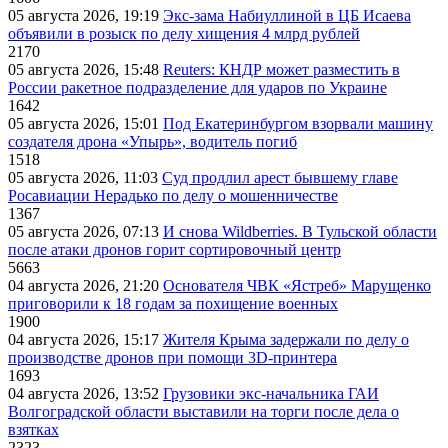
05 августа 2026, 19:19
Экс-зама Набиуллиной в ЦБ Исаева
объявили в розыск по делу хищения 4 млрд рублей
2170
05 августа 2026, 15:48
Reuters: КНДР может разместить в
России ракетное подразделение для ударов по Украине
1642
05 августа 2026, 15:01
Под Екатеринбургом взорвали машину
создателя дрона «Упырь», водитель погиб
1518
05 августа 2026, 11:03
Суд продлил арест бывшему главе
Росавиации Нерадько по делу о мошенничестве
1367
05 августа 2026, 07:13
И снова Wildberries. В Тульской области
после атаки дронов горит сортировочный центр
5663
04 августа 2026, 21:20
Основателя ЧВК «Ястреб» Марущенко
приговорили к 18 годам за похищение военных
1900
04 августа 2026, 15:17
Жителя Крыма задержали по делу о
производстве дронов при помощи 3D‑принтера
1693
04 августа 2026, 13:52
Грузовики экс-начальника ГАИ
Волгоградской области выставили на торги после дела о
взятках
2323