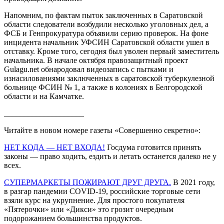
Напомним, по фактам пыток заключенных в Саратовской
области следователи возбудили несколько уголовных дел, а
ФСБ и Генпрокуратура объявили серию проверок. На фоне
инцидента начальник УФСИН Саратовской области ушел в
отставку. Кроме того, сегодня был уволен первый заместитель
начальника. В начале октября правозащитный проект
Gulagu.net обнародовал видеозапись с пытками и
изнасилованиями заключенных в саратовской туберкулезной
больнице ФСИН № 1, а также в колониях в Белгородской
области и на Камчатке.
____________________
Читайте в новом номере газеты «Совершенно секретно»:
НЕТ КОДА — НЕТ ВХОДА!
Госдума готовится принять
законы — право ходить, ездить и летать останется далеко не у
всех.
СУПЕРМАРКЕТЫ ПОЖИРАЮТ ДРУГ ДРУГА.
В 2021 году,
в разгар пандемии COVID-19, российские торговые сети
взяли курс на укрупнение. Для простого покупателя
«Пятерочки» или «Дикси» это грозит очередным
подорожанием большинства продуктов.