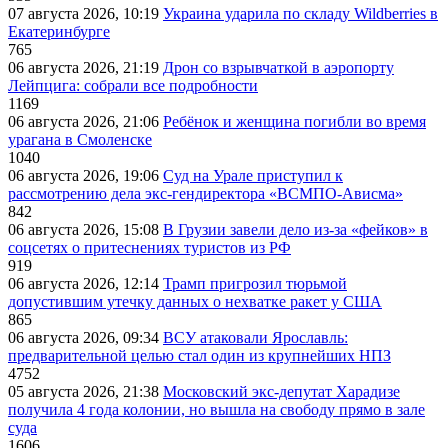
07 августа 2026, 10:19
Украина ударила по складу Wildberries в
Екатеринбурге
765
06 августа 2026, 21:19
Дрон со взрывчаткой в аэропорту
Лейпцига: собрали все подробности
1169
06 августа 2026, 21:06
Ребёнок и женщина погибли во время
урагана в Смоленске
1040
06 августа 2026, 19:06
Суд на Урале приступил к
рассмотрению дела экс-гендиректора «ВСМПО-Ависма»
842
06 августа 2026, 15:08
В Грузии завели дело из-за «фейков» в
соцсетях о притеснениях туристов из РФ
919
06 августа 2026, 12:14
Трамп пригрозил тюрьмой
допустившим утечку данных о нехватке ракет у США
865
06 августа 2026, 09:34
ВСУ атаковали Ярославль:
предварительной целью стал один из крупнейших НПЗ
4752
05 августа 2026, 21:38
Московский экс-депутат Харадизе
получила 4 года колонии, но вышла на свободу прямо в зале
суда
1606