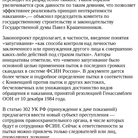
увеличивается срок давности по таким деяниям, что позволяет
эффективнее реализовать принцип неотвратимости
наказания»,— объяснил председатель комитета по
государственному строительству и законодательству
Государственной думы Павел Крашенинников.
Законопроект предполагает, в частности, введение понятия
«запугивания» «как способа контроля над личностью
заключенного или принуждения другого лица к совершению
каких-либо действий под страхом пытки». Авторы
инициативы отметили, что «именно запугивание было
основной целью применения пыток в последних громких
скандалах в системе ФСИН России». В документе дается
более четкое и подробное определение пытки в соответствии
с Конвенцией против пыток и других жестоких,
бесчеловечных или унижающих достоинство видов
обращения и наказания, принятой резолюцией Генассамблеи
ООН от 10 декабря 1984 года.
В статью 302 УК РФ (принуждение к даче показаний)
предлагается ввести новый субъект преступления —
сотрудник правоохранительного органа, в числе которых
будут и сотрудники ФСИН. Сейчас к ответственности за
пытки можно привлечь только следователей или лиц,
проводящих дознание.