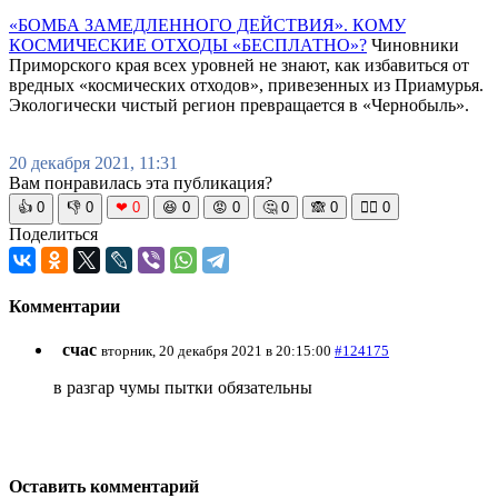
«БОМБА ЗАМЕДЛЕННОГО ДЕЙСТВИЯ». КОМУ
КОСМИЧЕСКИЕ ОТХОДЫ «БЕСПЛАТНО»?
Чиновники
Приморского края всех уровней не знают, как избавиться от
вредных «космических отходов», привезенных из Приамурья.
Экологически чистый регион превращается в «Чернобыль».
20 декабря 2021, 11:31
Вам понравилась эта публикация?
👍
0
👎
0
❤
0
😆
0
😡
0
🤔
0
🙈
0
🧘‍♀️
0
Поделиться
Комментарии
счас
вторник, 20 декабря 2021 в 20:15:00
#124175
в разгар чумы пытки обязательны
Оставить комментарий