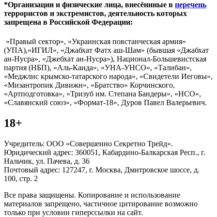
*Организации и физические лица, внесённные в
перечень
террористов и экстремистов, деятельность которых
запрещена в Российской Федерации:
«Правый сектор», «Украинская повстанческая армия»
(УПА),«ИГИЛ», «Джабхат Фатх аш-Шам» (бывшая «Джабхат
ан-Нусра», «Джебхат ан-Нусра»), Национал-Большевистская
партия (НБП), «Аль-Каида», «УНА-УНСО», «Талибан»,
«Меджлис крымско-татарского народа», «Свидетели Иеговы»,
«Мизантропик Дивижн», «Братство» Корчинского,
«Артподготовка», «Тризуб им. Степана Бандеры», «НСО»,
«Славянский союз», «Формат-18», Дуров Павел Валерьевич.
18+
Учредитель: ООО «Совершенно Секретно Трейд».
Юридический адрес: 360051, Кабардино-Балкарская Респ., г.
Нальчик, ул. Пачева, д. 36
Почтовый адрес: 127247, г. Москва, Дмитровское шоссе, д.
100, стр. 2
Все права защищены. Копирование и использование
материалов запрещено, частичное цитирование возможно
только при условии гиперссылки на сайт.