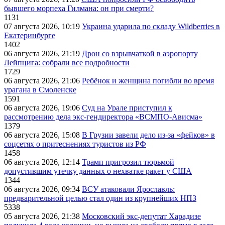
бывшего морпеха Гилмана: он при смерти?
1131
07 августа 2026, 10:19
Украина ударила по складу Wildberries в
Екатеринбурге
1402
06 августа 2026, 21:19
Дрон со взрывчаткой в аэропорту
Лейпцига: собрали все подробности
1729
06 августа 2026, 21:06
Ребёнок и женщина погибли во время
урагана в Смоленске
1591
06 августа 2026, 19:06
Суд на Урале приступил к
рассмотрению дела экс-гендиректора «ВСМПО-Ависма»
1379
06 августа 2026, 15:08
В Грузии завели дело из-за «фейков» в
соцсетях о притеснениях туристов из РФ
1458
06 августа 2026, 12:14
Трамп пригрозил тюрьмой
допустившим утечку данных о нехватке ракет у США
1344
06 августа 2026, 09:34
ВСУ атаковали Ярославль:
предварительной целью стал один из крупнейших НПЗ
5338
05 августа 2026, 21:38
Московский экс-депутат Харадизе