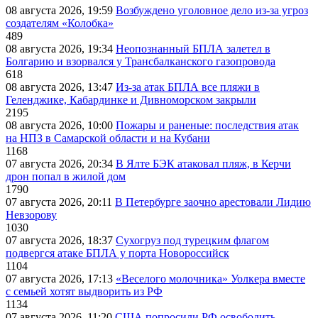
08 августа 2026, 19:59
Возбуждено уголовное дело из-за угроз
создателям «Колобка»
489
08 августа 2026, 19:34
Неопознанный БПЛА залетел в
Болгарию и взорвался у Трансбалканского газопровода
618
08 августа 2026, 13:47
Из-за атак БПЛА все пляжи в
Геленджике, Кабардинке и Дивноморском закрыли
2195
08 августа 2026, 10:00
Пожары и раненые: последствия атак
на НПЗ в Самарской области и на Кубани
1168
07 августа 2026, 20:34
В Ялте БЭК атаковал пляж, в Керчи
дрон попал в жилой дом
1790
07 августа 2026, 20:11
В Петербурге заочно арестовали Лидию
Невзорову
1030
07 августа 2026, 18:37
Сухогруз под турецким флагом
подвергся атаке БПЛА у порта Новороссийск
1104
07 августа 2026, 17:13
«Веселого молочника» Уолкера вместе
с семьей хотят выдворить из РФ
1134
07 августа 2026, 11:20
США попросили РФ освободить