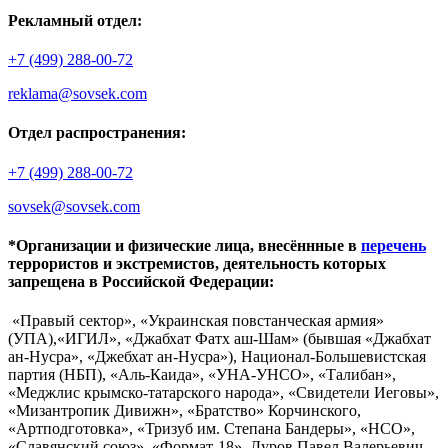
Рекламный отдел:
+7 (499) 288-00-72
reklama@sovsek.com
Отдел распространения:
+7 (499) 288-00-72
sovsek@sovsek.com
*Организации и физические лица, внесённные в
перечень
террористов и экстремистов, деятельность которых
запрещена в Российской Федерации:
«Правый сектор», «Украинская повстанческая армия»
(УПА),«ИГИЛ», «Джабхат Фатх аш-Шам» (бывшая «Джабхат
ан-Нусра», «Джебхат ан-Нусра»), Национал-Большевистская
партия (НБП), «Аль-Каида», «УНА-УНСО», «Талибан»,
«Меджлис крымско-татарского народа», «Свидетели Иеговы»,
«Мизантропик Дивижн», «Братство» Корчинского,
«Артподготовка», «Тризуб им. Степана Бандеры», «НСО»,
«Славянский союз», «Формат-18», Дуров Павел Валерьевич.