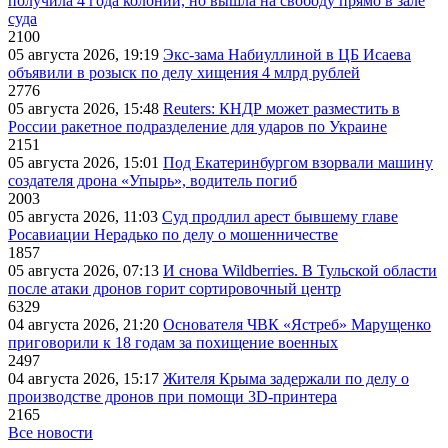
получила 4 года колонии, но вышла на свободу прямо в зале
суда
2100
05 августа 2026, 19:19
Экс-зама Набиуллиной в ЦБ Исаева
объявили в розыск по делу хищения 4 млрд рублей
2776
05 августа 2026, 15:48
Reuters: КНДР может разместить в
России ракетное подразделение для ударов по Украине
2151
05 августа 2026, 15:01
Под Екатеринбургом взорвали машину
создателя дрона «Упырь», водитель погиб
2003
05 августа 2026, 11:03
Суд продлил арест бывшему главе
Росавиации Нерадько по делу о мошенничестве
1857
05 августа 2026, 07:13
И снова Wildberries. В Тульской области
после атаки дронов горит сортировочный центр
6329
04 августа 2026, 21:20
Основателя ЧВК «Ястреб» Марущенко
приговорили к 18 годам за похищение военных
2497
04 августа 2026, 15:17
Жителя Крыма задержали по делу о
производстве дронов при помощи 3D‑принтера
2165
Все новости