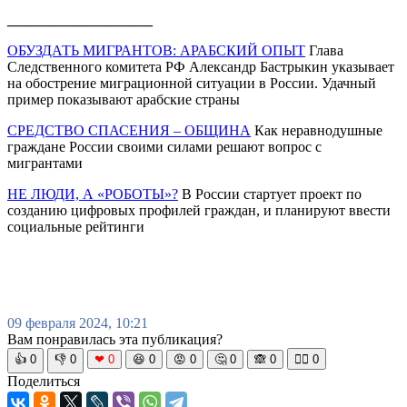
____________________
ОБУЗДАТЬ МИГРАНТОВ: АРАБСКИЙ ОПЫТ
Глава
Следственного комитета РФ Александр Бастрыкин указывает
на обострение миграционной ситуации в России. Удачный
пример показывают арабские страны
СРЕДСТВО СПАСЕНИЯ – ОБЩИНА
Как неравнодушные
граждане России своими силами решают вопрос с
мигрантами
НЕ ЛЮДИ, А «РОБОТЫ»?
В России стартует проект по
созданию цифровых профилей граждан, и планируют ввести
социальные рейтинги
09 февраля 2024, 10:21
Вам понравилась эта публикация?
👍
0
👎
0
❤
0
😆
0
😡
0
🤔
0
🙈
0
🧘‍♀️
0
Поделиться