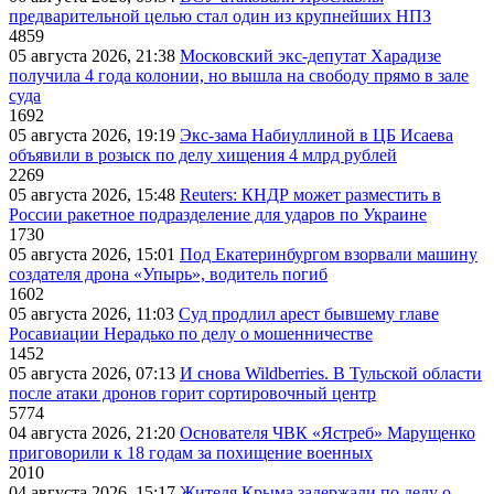
предварительной целью стал один из крупнейших НПЗ
4859
05 августа 2026, 21:38
Московский экс-депутат Харадизе
получила 4 года колонии, но вышла на свободу прямо в зале
суда
1692
05 августа 2026, 19:19
Экс-зама Набиуллиной в ЦБ Исаева
объявили в розыск по делу хищения 4 млрд рублей
2269
05 августа 2026, 15:48
Reuters: КНДР может разместить в
России ракетное подразделение для ударов по Украине
1730
05 августа 2026, 15:01
Под Екатеринбургом взорвали машину
создателя дрона «Упырь», водитель погиб
1602
05 августа 2026, 11:03
Суд продлил арест бывшему главе
Росавиации Нерадько по делу о мошенничестве
1452
05 августа 2026, 07:13
И снова Wildberries. В Тульской области
после атаки дронов горит сортировочный центр
5774
04 августа 2026, 21:20
Основателя ЧВК «Ястреб» Марущенко
приговорили к 18 годам за похищение военных
2010
04 августа 2026, 15:17
Жителя Крыма задержали по делу о