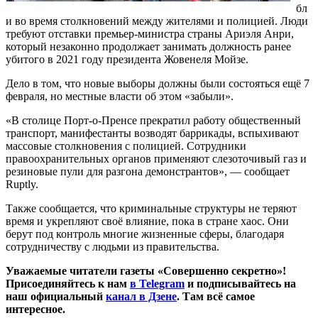
бл
и во время столкновений между жителями и полицией. Люди
требуют отставки премьер-министра страны Ариэля Анри,
который незаконно продолжает занимать должность ранее
убитого в 2021 году президента Жовенеля Мойзе.
Дело в том, что новые выборы должны были состояться ещё 7
февраля, но местные власти об этом «забыли».
«В столице Порт-о-Пренсе прекратил работу общественный
транспорт, манифестанты возводят баррикады, вспыхивают
массовые столкновения с полицией. Сотрудники
правоохранительных органов применяют слезоточивый газ и
резиновые пули для разгона демонстрантов», — сообщает
Ruptly.
Также сообщается, что криминальные структуры не теряют
время и укрепляют своё влияние, пока в стране хаос. Они
берут под контроль многие жизненные сферы, благодаря
сотрудничеству с людьми из правительства.
Уважаемые читатели газеты «Совершенно секретно»!
Присоединяйтесь к нам
в Telegram
и подписывайтесь на
наш официальный
канал в Дзене
. Там всё самое
интересное.