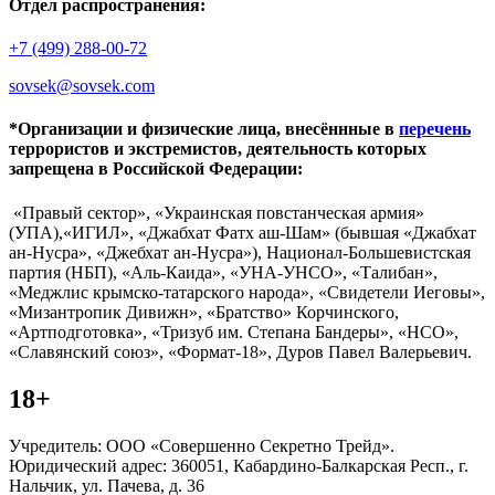
Отдел распространения:
+7 (499) 288-00-72
sovsek@sovsek.com
*Организации и физические лица, внесённные в
перечень
террористов и экстремистов, деятельность которых
запрещена в Российской Федерации:
«Правый сектор», «Украинская повстанческая армия»
(УПА),«ИГИЛ», «Джабхат Фатх аш-Шам» (бывшая «Джабхат
ан-Нусра», «Джебхат ан-Нусра»), Национал-Большевистская
партия (НБП), «Аль-Каида», «УНА-УНСО», «Талибан»,
«Меджлис крымско-татарского народа», «Свидетели Иеговы»,
«Мизантропик Дивижн», «Братство» Корчинского,
«Артподготовка», «Тризуб им. Степана Бандеры», «НСО»,
«Славянский союз», «Формат-18», Дуров Павел Валерьевич.
18+
Учредитель: ООО «Совершенно Секретно Трейд».
Юридический адрес: 360051, Кабардино-Балкарская Респ., г.
Нальчик, ул. Пачева, д. 36