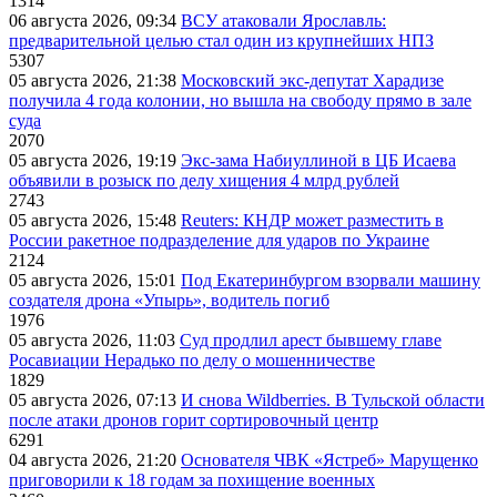
1314
06 августа 2026, 09:34
ВСУ атаковали Ярославль:
предварительной целью стал один из крупнейших НПЗ
5307
05 августа 2026, 21:38
Московский экс-депутат Харадизе
получила 4 года колонии, но вышла на свободу прямо в зале
суда
2070
05 августа 2026, 19:19
Экс-зама Набиуллиной в ЦБ Исаева
объявили в розыск по делу хищения 4 млрд рублей
2743
05 августа 2026, 15:48
Reuters: КНДР может разместить в
России ракетное подразделение для ударов по Украине
2124
05 августа 2026, 15:01
Под Екатеринбургом взорвали машину
создателя дрона «Упырь», водитель погиб
1976
05 августа 2026, 11:03
Суд продлил арест бывшему главе
Росавиации Нерадько по делу о мошенничестве
1829
05 августа 2026, 07:13
И снова Wildberries. В Тульской области
после атаки дронов горит сортировочный центр
6291
04 августа 2026, 21:20
Основателя ЧВК «Ястреб» Марущенко
приговорили к 18 годам за похищение военных