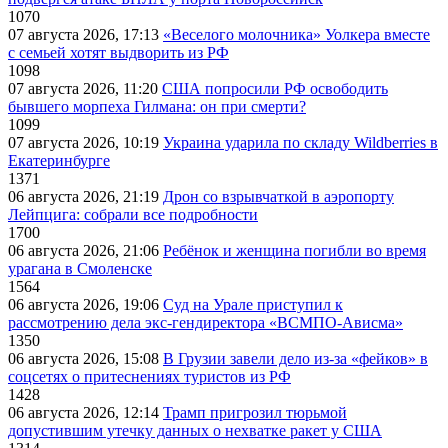
1070
07 августа 2026, 17:13
«Веселого молочника» Уолкера вместе
с семьей хотят выдворить из РФ
1098
07 августа 2026, 11:20
США попросили РФ освободить
бывшего морпеха Гилмана: он при смерти?
1099
07 августа 2026, 10:19
Украина ударила по складу Wildberries в
Екатеринбурге
1371
06 августа 2026, 21:19
Дрон со взрывчаткой в аэропорту
Лейпцига: собрали все подробности
1700
06 августа 2026, 21:06
Ребёнок и женщина погибли во время
урагана в Смоленске
1564
06 августа 2026, 19:06
Суд на Урале приступил к
рассмотрению дела экс-гендиректора «ВСМПО-Ависма»
1350
06 августа 2026, 15:08
В Грузии завели дело из-за «фейков» в
соцсетях о притеснениях туристов из РФ
1428
06 августа 2026, 12:14
Трамп пригрозил тюрьмой
допустившим утечку данных о нехватке ракет у США