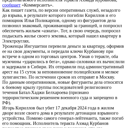
сообщает
«Коммерсантъ».
Как пишет газета, по версии оперативных служб, незадолго
до взрыва, в результате которого погибли Кириллов и его
помощник Илья Поликарпов, одному из фигурантов дела
позвонил знакомый, проживающий за границей, и попросил
обеспечить жильем «азиата». Тот, в свою очередь, попросил
подыскать жилье своего земляка, который нашел квартиру в
Электроуглях.
Уроженцы Ингушетии перевели деньги за квартиру, оформив
ее на свои документы, и передали ключи Курбанову при
встрече в одном из торговых центров. Узнав о теракте, оба
мужчины «ударились в бега», однако силовики их вычислили
и задержали в Сибири. Их отправили под административный
арест на 15 суток за неповиновение полицейским и мелкое
хулиганство. По истечении сроков их отправят в Москву.
По данным оперативников, новые фигуранты дела относятся
к боевому крылу группы последователей религиозного
течения Батал-Хаджи Белхароева (признано
террористическим решением военного суда и запрещено в
РФ).
Игорь Кириллов был убит 17 декабря 2024 года в жилом
дворе возле своего дома в результате детонации взрывного
устройства. Помимо самого генерал-лейтенанта, также погиб
его помощник. Исполнитель теракта Ахмад Курбанов