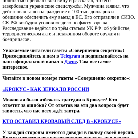
полностью признал свою вину и рассказал, что его
завербовали украинские спецслужбы. Мужчина заявил, что
действовал за вознаграждение в 100 тыс. долларов и
обещание обеспечить ему выезд в ЕС. Его отправили в СИЗО.
СК РФ возбудил уголовное дело по факту взрыва.
Расследование ведётся по трём статьям УК РФ: об убийстве,
террористическом акте и незаконном обороте оружия и
боеприпасов.
Уважаемые читатели газеты «Совершенно секретно»!
Присоединяйтесь к нам в
Telegram
и подписывайтесь на
наш официальный канал в
Дзене
. Там все самое
интересное.
____________________
Читайте в новом номере газеты «Совершенно секретно»:
«КРОКУС» КАК ЗЕРКАЛО РОССИИ
Можно ли было избежать трагедии в Крокусе? Кто
ответит за ошибки? От ответов на эти два вопроса будет
зависеть, что нас всех ждёт завтра.
КТО ОСТАВИЛ КРОВАВЫЙ СЛЕД В «КРОКУСЕ»
У каждой стороны имеются доводы в пользу своей версии.
Время и тщательное расследование покажет, чья версия