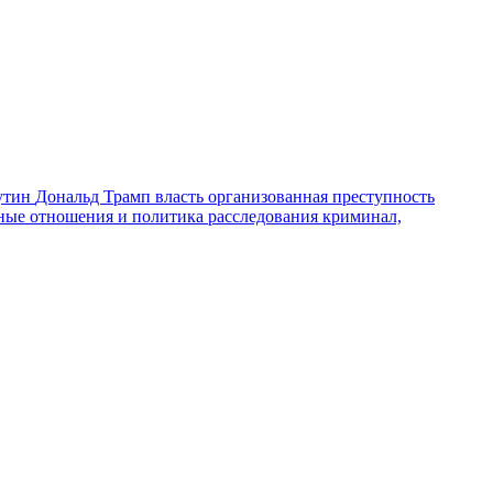
утин
Дональд Трамп
власть
организованная преступность
ные отношения и политика
расследования
криминал,