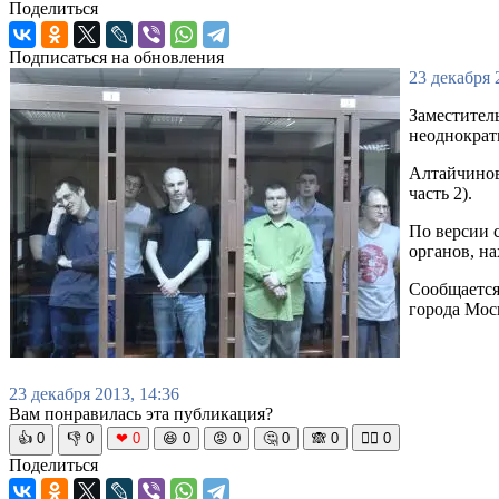
Поделиться
Подписаться на обновления
23 декабря 
Заместител
неоднократ
Алтайчинов
часть 2).
По версии 
органов, н
Сообщается
города Мос
23 декабря 2013, 14:36
Вам понравилась эта публикация?
👍
0
👎
0
❤
0
😆
0
😡
0
🤔
0
🙈
0
🧘‍♀️
0
Поделиться