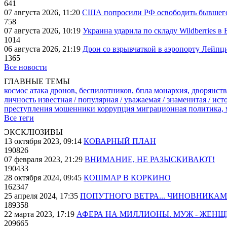
641
07 августа 2026, 11:20
США попросили РФ освободить бывшего 
758
07 августа 2026, 10:19
Украина ударила по складу Wildberries в
1014
06 августа 2026, 21:19
Дрон со взрывчаткой в аэропорту Лейпци
1365
Все новости
ГЛАВНЫЕ ТЕМЫ
космос
атака дронов, беспилотников, бпла
монархия, дворянств
личность известная / популярная / уважаемая / знаменитая / ис
преступления
мошенники
коррупция
миграционная политика,
Все теги
ЭКСКЛЮЗИВЫ
13 октября 2023, 09:14
КОВАРНЫЙ ПЛАН
190826
07 февраля 2023, 21:29
ВНИМАНИЕ, НЕ РАЗЫСКИВАЮТ!
190433
28 октября 2024, 09:45
КОШМАР В КОРКИНО
162347
25 апреля 2024, 17:35
ПОПУТНОГО ВЕТРА... ЧИНОВНИКАМ
189358
22 марта 2023, 17:19
АФЕРА НА МИЛЛИОНЫ. МУЖ - ЖЕН
209665