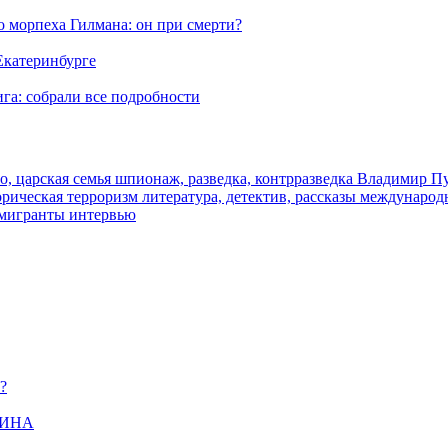
морпеха Гилмана: он при смерти?
 Екатеринбурге
га: собрали все подробности
о, царская семья
шпионаж, разведка, контрразведка
Владимир П
торическая
терроризм
литература, детектив, рассказы
международ
 мигранты
интервью
?
ЩИНА