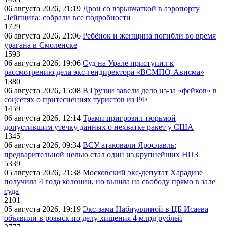
06 августа 2026, 21:19
Дрон со взрывчаткой в аэропорту
Лейпцига: собрали все подробности
1729
06 августа 2026, 21:06
Ребёнок и женщина погибли во время
урагана в Смоленске
1593
06 августа 2026, 19:06
Суд на Урале приступил к
рассмотрению дела экс-гендиректора «ВСМПО-Ависма»
1380
06 августа 2026, 15:08
В Грузии завели дело из-за «фейков» в
соцсетях о притеснениях туристов из РФ
1459
06 августа 2026, 12:14
Трамп пригрозил тюрьмой
допустившим утечку данных о нехватке ракет у США
1345
06 августа 2026, 09:34
ВСУ атаковали Ярославль:
предварительной целью стал один из крупнейших НПЗ
5339
05 августа 2026, 21:38
Московский экс-депутат Харадизе
получила 4 года колонии, но вышла на свободу прямо в зале
суда
2101
05 августа 2026, 19:19
Экс-зама Набиуллиной в ЦБ Исаева
объявили в розыск по делу хищения 4 млрд рублей