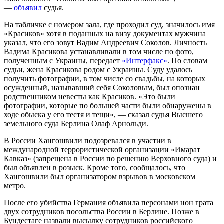
—
объявил
судья.
На табличке с номером зала, где проходил суд, значилось имя
«Красиков» хотя в поданных на визу документах мужчина
указал, что его зовут Вадим Андреевич Соколов. Личность
Вадима Красикова устанавливали в том числе по фото,
полученным с Украины, передает
«Интерфакс»
. По словам
судьи, жена Красикова родом с Украины. Суду удалось
получить фотографии, в том числе со свадьбы, на которых
осужденный, называвший себя Соколовым, был опознан
родственником невесты как Красиков. «Это были
фотографии, которые по большей части были обнаружены в
ходе обыска у его тестя и тещи», — сказал судья Высшего
земельного суда Берлина Олаф Арнольди.
В России Хангошвили подозревался в участии в
международной террористической организации «Имарат
Кавказ» (запрещена в России по решению Верховного суда) и
был объявлен в розыск. Кроме того, сообщалось, что
Хангошвили был организатором взрывов в московском
метро.
После его убийства Германия объявила персонами нон грата
двух сотрудников посольства России в Берлине. Позже в
Бундестаге назвали высылку сотрудников российского