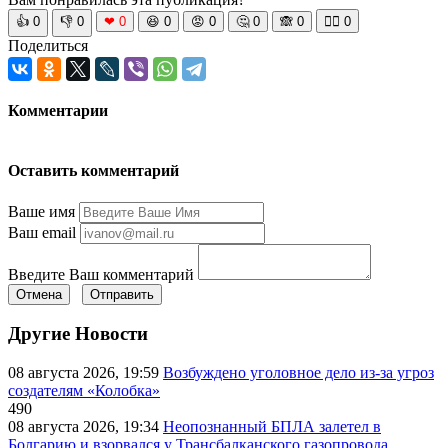
👍
0
👎
0
❤
0
😆
0
😡
0
🤔
0
🙈
0
🧘‍♀️
0
Поделиться
Комментарии
Оставить комментарий
Ваше имя
Ваш email
Введите Ваш комментарий
Отмена
Отправить
Другие Новости
08 августа 2026, 19:59
Возбуждено уголовное дело из-за угроз
создателям «Колобка»
490
08 августа 2026, 19:34
Неопознанный БПЛА залетел в
Болгарию и взорвался у Трансбалканского газопровода