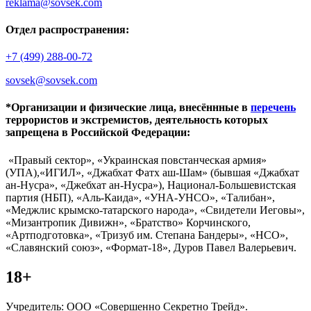
reklama@sovsek.com
Отдел распространения:
+7 (499) 288-00-72
sovsek@sovsek.com
*Организации и физические лица, внесённные в
перечень
террористов и экстремистов, деятельность которых
запрещена в Российской Федерации:
«Правый сектор», «Украинская повстанческая армия»
(УПА),«ИГИЛ», «Джабхат Фатх аш-Шам» (бывшая «Джабхат
ан-Нусра», «Джебхат ан-Нусра»), Национал-Большевистская
партия (НБП), «Аль-Каида», «УНА-УНСО», «Талибан»,
«Меджлис крымско-татарского народа», «Свидетели Иеговы»,
«Мизантропик Дивижн», «Братство» Корчинского,
«Артподготовка», «Тризуб им. Степана Бандеры», «НСО»,
«Славянский союз», «Формат-18», Дуров Павел Валерьевич.
18+
Учредитель: ООО «Совершенно Секретно Трейд».