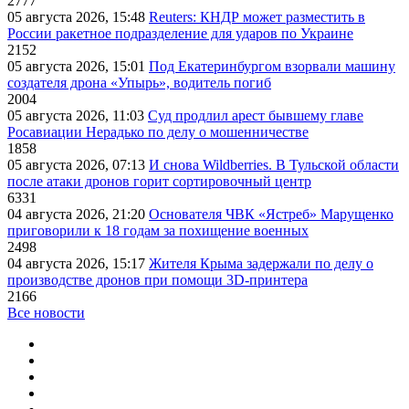
2777
05 августа 2026, 15:48
Reuters: КНДР может разместить в
России ракетное подразделение для ударов по Украине
2152
05 августа 2026, 15:01
Под Екатеринбургом взорвали машину
создателя дрона «Упырь», водитель погиб
2004
05 августа 2026, 11:03
Суд продлил арест бывшему главе
Росавиации Нерадько по делу о мошенничестве
1858
05 августа 2026, 07:13
И снова Wildberries. В Тульской области
после атаки дронов горит сортировочный центр
6331
04 августа 2026, 21:20
Основателя ЧВК «Ястреб» Марущенко
приговорили к 18 годам за похищение военных
2498
04 августа 2026, 15:17
Жителя Крыма задержали по делу о
производстве дронов при помощи 3D‑принтера
2166
Все новости