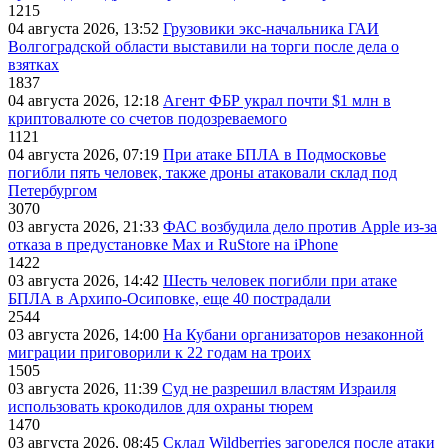
1215
04 августа 2026, 13:52
Грузовики экс-начальника ГАИ
Волгоградской области выставили на торги после дела о
взятках
1837
04 августа 2026, 12:18
Агент ФБР украл почти $1 млн в
криптовалюте со счетов подозреваемого
1121
04 августа 2026, 07:19
При атаке БПЛА в Подмосковье
погибли пять человек, также дроны атаковали склад под
Петербургом
3070
03 августа 2026, 21:33
ФАС возбудила дело против Apple из-за
отказа в предустановке Max и RuStore на iPhone
1422
03 августа 2026, 14:42
Шесть человек погибли при атаке
БПЛА в Архипо-Осиповке, еще 40 пострадали
2544
03 августа 2026, 14:00
На Кубани организаторов незаконной
миграции приговорили к 22 годам на троих
1505
03 августа 2026, 11:39
Суд не разрешил властям Израиля
использовать крокодилов для охраны тюрем
1470
03 августа 2026, 08:45
Склад Wildberries загорелся после атаки