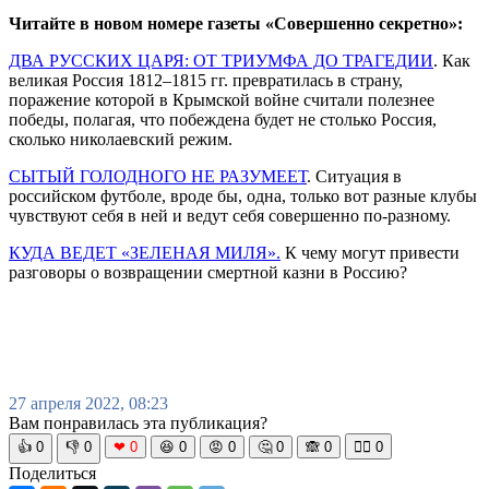
Читайте в новом номере газеты «Совершенно секретно»:
ДВА РУССКИХ ЦАРЯ: ОТ ТРИУМФА ДО ТРАГЕДИИ
. Как
великая Россия 1812–1815 гг. превратилась в страну,
поражение которой в Крымской войне считали полезнее
победы, полагая, что побеждена будет не столько Россия,
сколько николаевский режим.
СЫТЫЙ ГОЛОДНОГО НЕ РАЗУМЕЕТ
. Ситуация в
российском футболе, вроде бы, одна, только вот разные клубы
чувствуют себя в ней и ведут себя совершенно по-разному.
КУДА ВЕДЕТ «ЗЕЛЕНАЯ МИЛЯ».
К чему могут привести
разговоры о возвращении смертной казни в Россию?
27 апреля 2022, 08:23
Вам понравилась эта публикация?
👍
0
👎
0
❤
0
😆
0
😡
0
🤔
0
🙈
0
🧘‍♀️
0
Поделиться