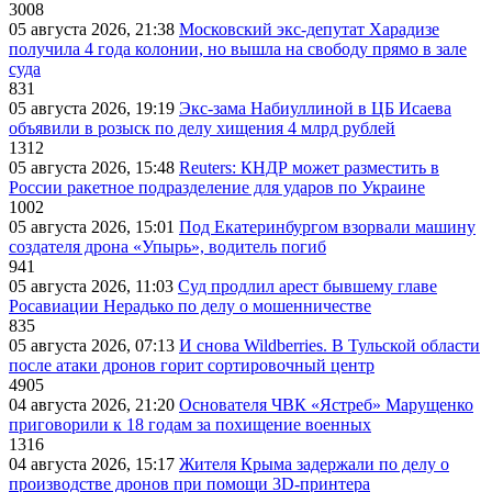
3008
05 августа 2026, 21:38
Московский экс-депутат Харадизе
получила 4 года колонии, но вышла на свободу прямо в зале
суда
831
05 августа 2026, 19:19
Экс-зама Набиуллиной в ЦБ Исаева
объявили в розыск по делу хищения 4 млрд рублей
1312
05 августа 2026, 15:48
Reuters: КНДР может разместить в
России ракетное подразделение для ударов по Украине
1002
05 августа 2026, 15:01
Под Екатеринбургом взорвали машину
создателя дрона «Упырь», водитель погиб
941
05 августа 2026, 11:03
Суд продлил арест бывшему главе
Росавиации Нерадько по делу о мошенничестве
835
05 августа 2026, 07:13
И снова Wildberries. В Тульской области
после атаки дронов горит сортировочный центр
4905
04 августа 2026, 21:20
Основателя ЧВК «Ястреб» Марущенко
приговорили к 18 годам за похищение военных
1316
04 августа 2026, 15:17
Жителя Крыма задержали по делу о
производстве дронов при помощи 3D‑принтера