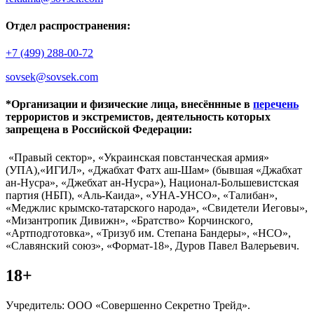
Отдел распространения:
+7 (499) 288-00-72
sovsek@sovsek.com
*Организации и физические лица, внесённные в
перечень
террористов и экстремистов, деятельность которых
запрещена в Российской Федерации:
«Правый сектор», «Украинская повстанческая армия»
(УПА),«ИГИЛ», «Джабхат Фатх аш-Шам» (бывшая «Джабхат
ан-Нусра», «Джебхат ан-Нусра»), Национал-Большевистская
партия (НБП), «Аль-Каида», «УНА-УНСО», «Талибан»,
«Меджлис крымско-татарского народа», «Свидетели Иеговы»,
«Мизантропик Дивижн», «Братство» Корчинского,
«Артподготовка», «Тризуб им. Степана Бандеры», «НСО»,
«Славянский союз», «Формат-18», Дуров Павел Валерьевич.
18+
Учредитель: ООО «Совершенно Секретно Трейд».