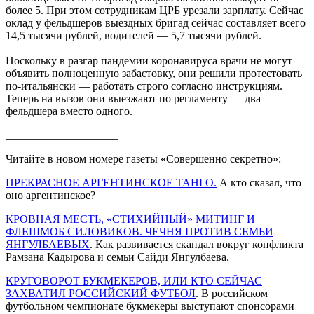
более 5. При этом сотрудникам ЦРБ урезали зарплату. Сейчас
оклад у фельдшеров выездных бригад сейчас составляет всего
14,5 тысячи рублей, водителей — 5,7 тысячи рублей.
Поскольку в разгар пандемии коронавируса врачи не могут
объявить полноценную забастовку, они решили протестовать
по-итальянски — работать строго согласно инструкциям.
Теперь на вызов они выезжают по регламенту — два
фельдшера вместо одного.
____________________
Читайте в новом номере газеты «Совершенно секретно»:
ПРЕКРАСНОЕ АРГЕНТИНСКОЕ ТАНГО.
А кто сказал, что
оно аргентинское?
КРОВНАЯ МЕСТЬ, «СТИХИЙНЫЙ» МИТИНГ И
ФЛЕШМОБ СИЛОВИКОВ. ЧЕЧНЯ ПРОТИВ СЕМЬИ
ЯНГУЛБАЕВЫХ
. Как развивается скандал вокруг конфликта
Рамзана Кадырова и семьи Сайди Янгулбаева.
КРУГОВОРОТ БУКМЕКЕРОВ, ИЛИ КТО СЕЙЧАС
ЗАХВАТИЛ РОССИЙСКИЙ ФУТБОЛ
. В российском
футбольном чемпионате букмекеры выступают спонсорами