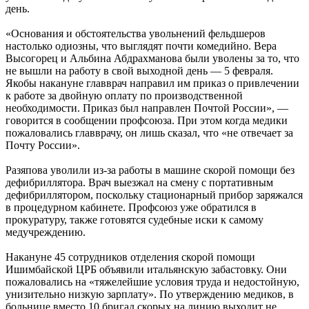
день.
«Основания и обстоятельства увольнений фельдшеров
настолько одиозны, что выглядят почти комедийно. Вера
Высогорец и Альбина Абдрахманова были уволены за то, что
не вышли на работу в свой выходной день — 5 февраля.
Якобы накануне главврач направил им приказ о привлечении
к работе за двойную оплату по производственной
необходимости. Приказ был направлен Почтой России», —
говорится в сообщении профсоюза. При этом когда медики
пожаловались главврачу, он лишь сказал, что «не отвечает за
Почту России».
Разяпова уволили из-за работы в машине скорой помощи без
дефибриллятора. Врач выезжал на смену с портативным
дефибриллятором, поскольку стационарный прибор заряжался
в процедурном кабинете. Профсоюз уже обратился в
прокуратуру, также готовятся судебные иски к самому
медучреждению.
Накануне 45 сотрудников отделения скорой помощи
Ишимбайской ЦРБ объявили итальянскую забастовку. Они
пожаловались на «тяжелейшие условия труда и недостойную,
унизительно низкую зарплату». По утверждению медиков, в
больнице вместо 10 бригад скорых на линию выходит не