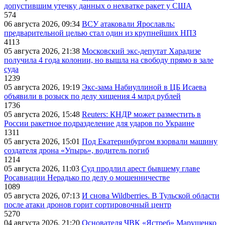
допустившим утечку данных о нехватке ракет у США
574
06 августа 2026, 09:34
ВСУ атаковали Ярославль:
предварительной целью стал один из крупнейших НПЗ
4113
05 августа 2026, 21:38
Московский экс-депутат Харадизе
получила 4 года колонии, но вышла на свободу прямо в зале
суда
1239
05 августа 2026, 19:19
Экс-зама Набиуллиной в ЦБ Исаева
объявили в розыск по делу хищения 4 млрд рублей
1736
05 августа 2026, 15:48
Reuters: КНДР может разместить в
России ракетное подразделение для ударов по Украине
1311
05 августа 2026, 15:01
Под Екатеринбургом взорвали машину
создателя дрона «Упырь», водитель погиб
1214
05 августа 2026, 11:03
Суд продлил арест бывшему главе
Росавиации Нерадько по делу о мошенничестве
1089
05 августа 2026, 07:13
И снова Wildberries. В Тульской области
после атаки дронов горит сортировочный центр
5270
04 августа 2026, 21:20
Основателя ЧВК «Ястреб» Марущенко