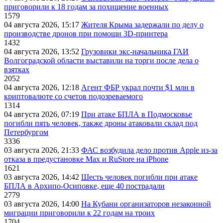
приговорили к 18 годам за похищение военных
1579
04 августа 2026, 15:17
Жителя Крыма задержали по делу о
производстве дронов при помощи 3D‑принтера
1432
04 августа 2026, 13:52
Грузовики экс-начальника ГАИ
Волгоградской области выставили на торги после дела о
взятках
2052
04 августа 2026, 12:18
Агент ФБР украл почти $1 млн в
криптовалюте со счетов подозреваемого
1314
04 августа 2026, 07:19
При атаке БПЛА в Подмосковье
погибли пять человек, также дроны атаковали склад под
Петербургом
3336
03 августа 2026, 21:33
ФАС возбудила дело против Apple из-за
отказа в предустановке Max и RuStore на iPhone
1621
03 августа 2026, 14:42
Шесть человек погибли при атаке
БПЛА в Архипо-Осиповке, еще 40 пострадали
2779
03 августа 2026, 14:00
На Кубани организаторов незаконной
миграции приговорили к 22 годам на троих
1704