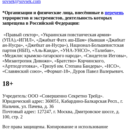
sovsek@sovsek.com
*Организации и физические лица, внесённные в
перечень
террористов и экстремистов, деятельность которых
запрещена в Российской Федерации:
«Правый сектор», «Украинская повстанческая армия»
(УПА),«ИГИЛ», «Джабхат Фатх аш-Шам» (бывшая «Джабхат
ан-Нусра», «Джебхат ан-Нусра»), Национал-Большевистская
партия (НБП), «Аль-Каида», «УНА-УНСО», «Талибан»,
«Меджлис крымско-татарского народа», «Свидетели Иеговы»,
«Мизантропик Дивижн», «Братство» Корчинского,
«Артподготовка», «Тризуб им. Степана Бандеры», «НСО»,
«Славянский союз», «Формат-18», Дуров Павел Валерьевич.
18+
Учредитель: ООО «Совершенно Секретно Трейд».
Юридический адрес: 360051, Кабардино-Балкарская Респ., г.
Нальчик, ул. Пачева, д. 36
Почтовый адрес: 127247, г. Москва, Дмитровское шоссе, д.
100, стр. 2
Все права защищены. Копирование и использование