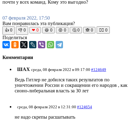
почти у всех команд. Кому это выгодно?
07 февраля 2022, 17:50
Вам понравилась эта публикация?
👍
0
👎
0
❤
0
😆
0
😡
0
🤔
0
🙈
0
🧘‍♀️
0
Поделиться
Комментарии
ШАХ
среда, 08 февраля 2022 в 09:17:00
#124649
Ведь Гитлер не добился таких результатов по
уничтожении России и сокращении его народов , как
сионо-либеральная власть за 30 лет
среда, 08 февраля 2022 в 12:31:00
#124654
не надо скрепы расшатывать