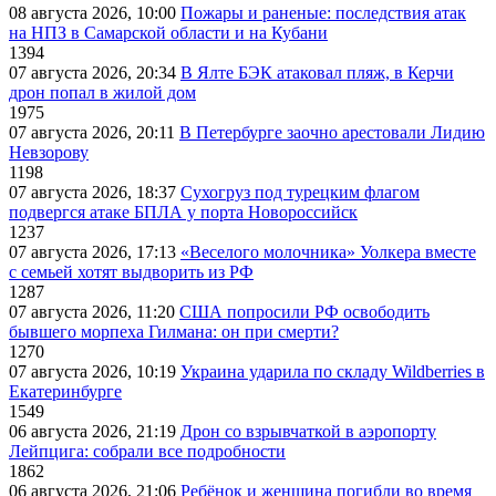
08 августа 2026, 10:00
Пожары и раненые: последствия атак
на НПЗ в Самарской области и на Кубани
1394
07 августа 2026, 20:34
В Ялте БЭК атаковал пляж, в Керчи
дрон попал в жилой дом
1975
07 августа 2026, 20:11
В Петербурге заочно арестовали Лидию
Невзорову
1198
07 августа 2026, 18:37
Сухогруз под турецким флагом
подвергся атаке БПЛА у порта Новороссийск
1237
07 августа 2026, 17:13
«Веселого молочника» Уолкера вместе
с семьей хотят выдворить из РФ
1287
07 августа 2026, 11:20
США попросили РФ освободить
бывшего морпеха Гилмана: он при смерти?
1270
07 августа 2026, 10:19
Украина ударила по складу Wildberries в
Екатеринбурге
1549
06 августа 2026, 21:19
Дрон со взрывчаткой в аэропорту
Лейпцига: собрали все подробности
1862
06 августа 2026, 21:06
Ребёнок и женщина погибли во время