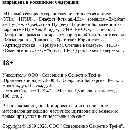
запрещена в Российской Федерации:
«Правый сектор», «Украинская повстанческая армия»
(УПА),«ИГИЛ», «Джабхат Фатх аш-Шам» (бывшая «Джабхат
ан-Нусра», «Джебхат ан-Нусра»), Национал-Большевистская
партия (НБП), «Аль-Каида», «УНА-УНСО», «Талибан»,
«Меджлис крымско-татарского народа», «Свидетели Иеговы»,
«Мизантропик Дивижн», «Братство» Корчинского,
«Артподготовка», «Тризуб им. Степана Бандеры», «НСО»,
«Славянский союз», «Формат-18», Дуров Павел Валерьевич.
18+
Учредитель: ООО «Совершенно Секретно Трейд».
Юридический адрес: 360051, Кабардино-Балкарская Респ., г.
Нальчик, ул. Пачева, д. 36
Почтовый адрес: 127247, г. Москва, Дмитровское шоссе, д.
100, стр. 2
Все права защищены. Копирование и использование
материалов запрещено, частичное цитирование возможно
только при условии гиперссылки на сайт.
Copyright © 1989-2026. ООО "Совершенно Секретно Трейд".