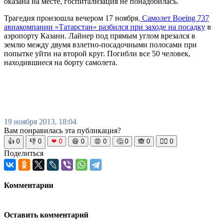
оказана на месте, госпитализация не понадобилась.
Трагедия произошла вечером 17 ноября.
Самолет Boeing 737
авиакомпании «Татарстан» разбился при заходе на посадку
в
аэропорту Казани. Лайнер под прямым углом врезался в
землю между двумя взлетно-посадочными полосами при
попытке уйти на второй круг. Погибли все 50 человек,
находившиеся на борту самолета.
19 ноября 2013, 18:04
Вам понравилась эта публикация?
👍
0
👎
0
❤
0
😆
0
😡
0
🤔
0
🙈
0
🧘‍♀️
0
Поделиться
Комментарии
Оставить комментарий