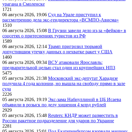
урагана в Смоленске
1721
06 августа 2026, 19:06
Суд на Урале приступил к
рассмотрению дела экс-гендиректора «ВСМПО-Ависма»
1510
06 августа 2026, 15:08
В Грузии завели дело из-за «фейков» в
соцсетях о притеснениях туристов из РФ
1589
06 августа 2026, 12:14
Трамп пригрозил тюрьмой
допустившим утечку данных о нехватке ракет у США
1460
06 августа 2026, 09:34
ВСУ атаковали Ярославль:
предварительной целью стал один из крупнейших НПЗ
5475
05 августа 2026, 21:38
Московский экс-депутат Харадизе
получила 4 года колонии, но вышла на свободу прямо в зале
суда
2226
05 августа 2026, 19:19
Экс-зама Набиуллиной в ЦБ Исаева
объявили в розыск по делу хищения 4 млрд рублей
2929
05 августа 2026, 15:48
Reuters: КНДР может разместить в
России ракетное подразделение для ударов по Украине
2281
05 августа 2026, 15:01
Под Екатеринбургом взорвали машину