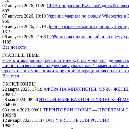
570
07 августа 2026, 11:20
США попросили РФ освободить бывшего 
697
07 августа 2026, 10:19
Украина ударила по складу Wildberries в
950
06 августа 2026, 21:19
Дрон со взрывчаткой в аэропорту Лейпци
1319
06 августа 2026, 21:06
Ребёнок и женщина погибли во время ур
1189
Все новости
ГЛАВНЫЕ ТЕМЫ
космос
атака дронов, беспилотников, бпла
монархия, дворянств
личность известная / популярная / уважаемая / знаменитая / ис
преступления
мошенники
коррупция
миграционная политика,
Все теги
ЭКСКЛЮЗИВЫ
22 марта 2023, 17:19
АФЕРА НА МИЛЛИОНЫ. МУЖ - ЖЕН
209617
28 мая 2024, 08:50
ЭТО ЛИ НАЗЫВАЕТСЯ ГРУЗИНСКОЙ М
304905
03 июня 2023, 09:01
ТЕРРИТОРИИ НОВЫЕ — ПРОБЛЕМЫ 
190948
12 января 2023, 13:37
DUTY FREE НЕ ДЛЯ РОССИИ
199821