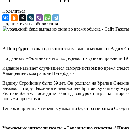
Поделиться
Подписаться на обновления
В Петербурге из окна десятого этажа выпал музыкант Вадим С
По данным «Фонтанки» его подозревали в финансировании ВСУ
Издание называет случившееся самоубийством: во время следс
Адмиралтейском районе Петербурга.
Вадиму Стройкину было 59 лет. Он родился на Урале в Снежин
называл гитару. Закончил в девяностые Британскую школу жу
Екатеринбург». Последние 10 лет давал уроки игры на гитаре о
новыми проектами.
Теперь в причинах гибели музыканта будет разбираться Следст
Уважаемые читатели газеты «Совершенно секретно»! Прис