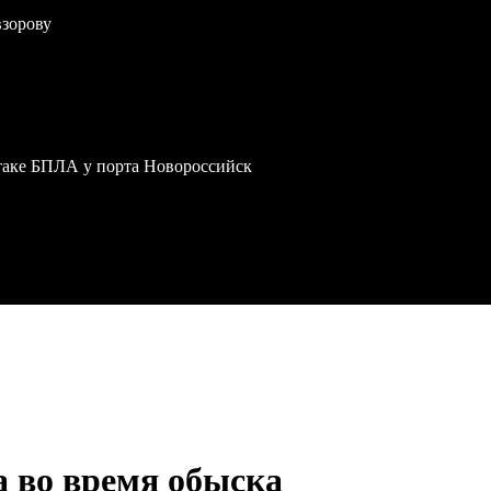
взорову
атаке БПЛА у порта Новороссийск
а во время обыска