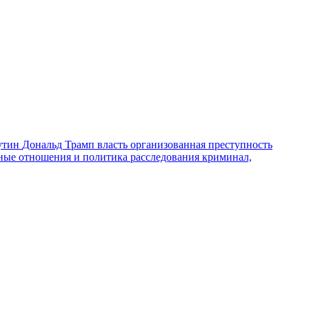
утин
Дональд Трамп
власть
организованная преступность
ные отношения и политика
расследования
криминал,