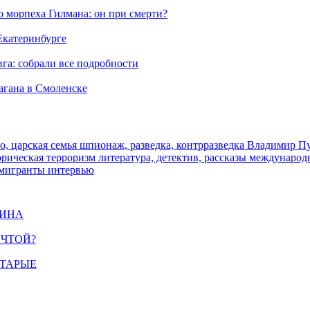
морпеха Гилмана: он при смерти?
 Екатеринбурге
га: собрали все подробности
агана в Смоленске
о, царская семья
шпионаж, разведка, контрразведка
Владимир П
торическая
терроризм
литература, детектив, рассказы
международ
 мигранты
интервью
ЩИНА
ЕЧТОЙ?
СТАРЫЕ