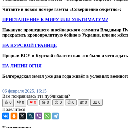
____________________
Читайте в новом номере газеты «Совершенно секретно»:
ПРИГЛАШЕНИЕ К МИРУ ИЛИ УЛЬТИМАТУМ?
Накануне прошедшего швейцарского саммита Владимир Пути
прекратить кровопролитную бойню в Украине, или же жёст
НА КУРСКОЙ ГРАНИЦЕ
Прорыв ВСУ в Курской области: как это было и чего ждат
НА ЛИНИИ ОГНЯ
Белгородская земля уже два года живёт в условиях военног
06 февраля 2025, 16:15
Вам понравилась эта публикация?
👍
0
👎
0
❤
0
😆
0
😡
0
🤔
0
🙈
0
🧘‍♀️
0
Поделиться
Комментарии