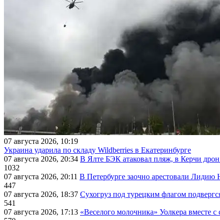
07 августа 2026, 10:19
Украина ударила по складу Wildberries в Екатеринбурге
07 августа 2026, 20:34
В Ялте БЭК атаковал пляж, в Керчи дрон
1032
07 августа 2026, 20:11
В Петербурге заочно арестовали Лидию 
447
07 августа 2026, 18:37
Сухогруз под турецким флагом подвергс
541
07 августа 2026, 17:13
«Веселого молочника» Уолкера вместе с 