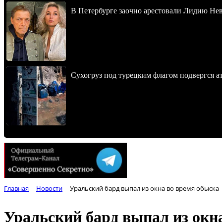
В Петербурге заочно арестовали Лидию Не
Сухогруз под турецким флагом подвергся 
Главная
Новости
Уральский бард выпал из окна во время обыска
Уральский бард выпал из окн