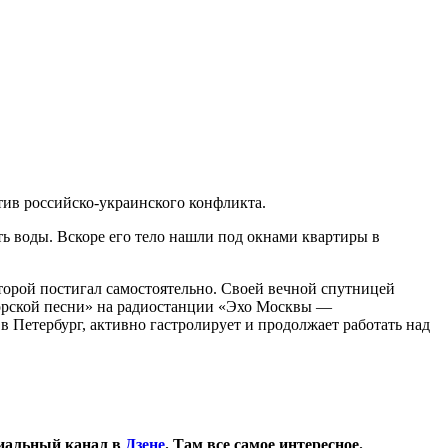
тив российско-украинского конфликта.
ь воды. Вскоре его тело нашли под окнами квартиры в
торой постигал самостоятельно. Своей вечной спутницей
торской песни» на радиостанции «Эхо Москвы —
 в Петербург, активно гастролирует и продолжает работать над
иальный канал в
Дзене
. Там все самое интересное.