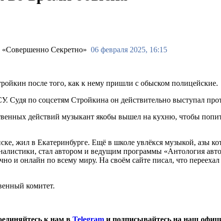
06 февраля 2025, 16:15
тройкин после того, как к нему пришли с обыском полицейские.
. Судя по соцсетям Стройкина он действительно выступал про
твенных действий музыкант якобы вышел на кухню, чтобы попит
ске, жил в Екатеринбурге. Ещё в школе увлёкся музыкой, азы ко
рналистики, стал автором и ведущим программы «Антология ав
чно и онлайн по всему миру. На своём сайте писал, что переехал
венный комитет.
оединяйтесь к нам в
Telegram
и подписывайтесь на наш офиц