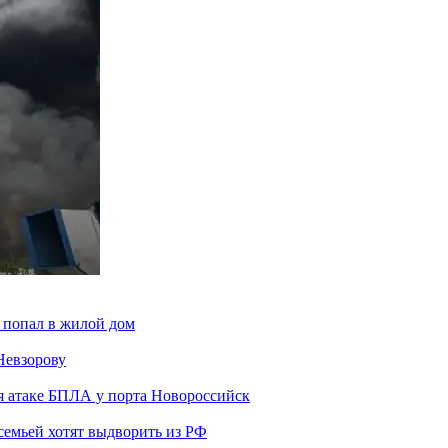
 попал в жилой дом
Невзорову
я атаке БПЛА у порта Новороссийск
семьей хотят выдворить из РФ