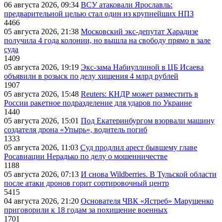
06 августа 2026, 09:34
ВСУ атаковали Ярославль:
предварительной целью стал один из крупнейших НПЗ
4466
05 августа 2026, 21:38
Московский экс-депутат Харадизе
получила 4 года колонии, но вышла на свободу прямо в зале
суда
1409
05 августа 2026, 19:19
Экс-зама Набиуллиной в ЦБ Исаева
объявили в розыск по делу хищения 4 млрд рублей
1907
05 августа 2026, 15:48
Reuters: КНДР может разместить в
России ракетное подразделение для ударов по Украине
1440
05 августа 2026, 15:01
Под Екатеринбургом взорвали машину
создателя дрона «Упырь», водитель погиб
1333
05 августа 2026, 11:03
Суд продлил арест бывшему главе
Росавиации Нерадько по делу о мошенничестве
1188
05 августа 2026, 07:13
И снова Wildberries. В Тульской области
после атаки дронов горит сортировочный центр
5415
04 августа 2026, 21:20
Основателя ЧВК «Ястреб» Марущенко
приговорили к 18 годам за похищение военных
1701