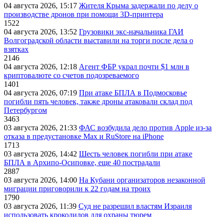
04 августа 2026, 15:17
Жителя Крыма задержали по делу о
производстве дронов при помощи 3D‑принтера
1522
04 августа 2026, 13:52
Грузовики экс-начальника ГАИ
Волгоградской области выставили на торги после дела о
взятках
2146
04 августа 2026, 12:18
Агент ФБР украл почти $1 млн в
криптовалюте со счетов подозреваемого
1401
04 августа 2026, 07:19
При атаке БПЛА в Подмосковье
погибли пять человек, также дроны атаковали склад под
Петербургом
3463
03 августа 2026, 21:33
ФАС возбудила дело против Apple из-за
отказа в предустановке Max и RuStore на iPhone
1713
03 августа 2026, 14:42
Шесть человек погибли при атаке
БПЛА в Архипо-Осиповке, еще 40 пострадали
2887
03 августа 2026, 14:00
На Кубани организаторов незаконной
миграции приговорили к 22 годам на троих
1790
03 августа 2026, 11:39
Суд не разрешил властям Израиля
использовать крокодилов для охраны тюрем