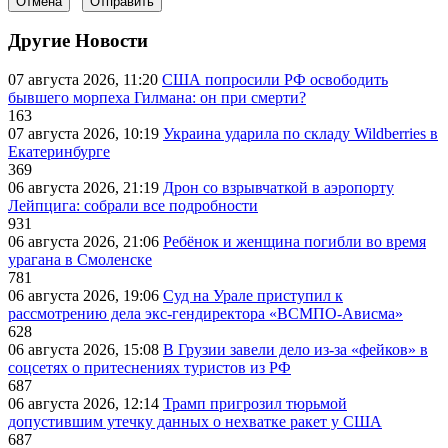
Отмена
Отправить
Другие Новости
07 августа 2026, 11:20
США попросили РФ освободить
бывшего морпеха Гилмана: он при смерти?
163
07 августа 2026, 10:19
Украина ударила по складу Wildberries в
Екатеринбурге
369
06 августа 2026, 21:19
Дрон со взрывчаткой в аэропорту
Лейпцига: собрали все подробности
931
06 августа 2026, 21:06
Ребёнок и женщина погибли во время
урагана в Смоленске
781
06 августа 2026, 19:06
Суд на Урале приступил к
рассмотрению дела экс-гендиректора «ВСМПО-Ависма»
628
06 августа 2026, 15:08
В Грузии завели дело из-за «фейков» в
соцсетях о притеснениях туристов из РФ
687
06 августа 2026, 12:14
Трамп пригрозил тюрьмой
допустившим утечку данных о нехватке ракет у США
687