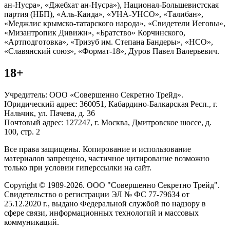
ан-Нусра», «Джебхат ан-Нусра»), Национал-Большевистская
партия (НБП), «Аль-Каида», «УНА-УНСО», «Талибан»,
«Меджлис крымско-татарского народа», «Свидетели Иеговы»,
«Мизантропик Дивижн», «Братство» Корчинского,
«Артподготовка», «Тризуб им. Степана Бандеры», «НСО»,
«Славянский союз», «Формат-18», Дуров Павел Валерьевич.
18+
Учредитель: ООО «Совершенно Секретно Трейд».
Юридический адрес: 360051, Кабардино-Балкарская Респ., г.
Нальчик, ул. Пачева, д. 36
Почтовый адрес: 127247, г. Москва, Дмитровское шоссе, д.
100, стр. 2
Все права защищены. Копирование и использование
материалов запрещено, частичное цитирование возможно
только при условии гиперссылки на сайт.
Copyright © 1989-2026. ООО "Совершенно Секретно Трейд".
Свидетельство о регистрации ЭЛ № ФС 77-79634 от
25.12.2020 г., выдано Федеральной службой по надзору в
сфере связи, информационных технологий и массовых
коммуникаций.