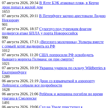
07 августа 2026, 20:34
В Ялте БЭК атаковал пляж, в Керчи
дрон попал в жилой дом
1653
07 августа 2026, 20:11
В Петербурге заочно арестовали Лидию
Невзорову
901
07 августа 2026, 18:37
Сухогруз под турецким флагом
подвергся атаке БПЛА у порта Новороссийск
990
07 августа 2026, 17:13
«Веселого молочника» Уолкера вместе
с семьей хотят выдворить из РФ
1012
07 августа 2026, 11:20
США попросили РФ освободить
бывшего морпеха Гилмана: он при смерти?
1021
07 августа 2026, 10:19
Украина ударила по складу Wildberries в
Екатеринбурге
1289
06 августа 2026, 21:19
Дрон со взрывчаткой в аэропорту
Лейпцига: собрали все подробности
1628
06 августа 2026, 21:06
Ребёнок и женщина погибли во время
урагана в Смоленске
1491
06 августа 2026, 19:06
Суд на Урале приступил к