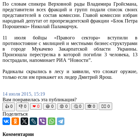
По словам спикера Верховной рады Владимира Гройсмана,
представители всех фракций и групп подали список своих
представителей в состав комиссии. Главой комиссии избран
народный депутат от пропрезидентской фракции «Блок Петра
Порошенко» Николай Паламарчук.
11 июля бойцы «Правого сектора» вступили в
противостояние с милицией и местными бизнес-структурами
в городе Мукачево Закарпатской области Украины.
Произошла перестрелка в которой погибли 3 человека, 13
пострадали, напоминает РИА “Новости”.
Радикалы скрылись в лесу и заявили, что сложат оружие,
только если им прикажет их лидер Дмитрий Ярош.
14 июля 2015, 15:19
Вам понравилась эта публикация?
👍
0
👎
0
❤
0
😆
0
😡
0
🤔
0
🙈
0
🧘‍♀️
0
Поделиться
Комментарии