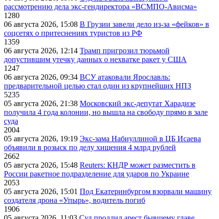
рассмотрению дела экс-гендиректора «ВСМПО-Ависма»
1280
06 августа 2026, 15:08
В Грузии завели дело из-за «фейков» в
соцсетях о притеснениях туристов из РФ
1359
06 августа 2026, 12:14
Трамп пригрозил тюрьмой
допустившим утечку данных о нехватке ракет у США
1247
06 августа 2026, 09:34
ВСУ атаковали Ярославль:
предварительной целью стал один из крупнейших НПЗ
5235
05 августа 2026, 21:38
Московский экс-депутат Харадизе
получила 4 года колонии, но вышла на свободу прямо в зале
суда
2004
05 августа 2026, 19:19
Экс-зама Набиуллиной в ЦБ Исаева
объявили в розыск по делу хищения 4 млрд рублей
2662
05 августа 2026, 15:48
Reuters: КНДР может разместить в
России ракетное подразделение для ударов по Украине
2053
05 августа 2026, 15:01
Под Екатеринбургом взорвали машину
создателя дрона «Упырь», водитель погиб
1906
05 августа 2026, 11:03
Суд продлил арест бывшему главе