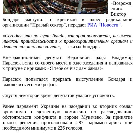
«Возрожд
ение»
Виктор
Бондарь выступил с критикой в адрес радикальной
организации “Правый сектор”, передает
РИА “Новости”
.
«
Сегодня это по сути банда, которая вооружена, не имеет
никакой принадлежности к правоохранительным органам и
делает то, что она хочет
», — сказал Бондарь.
Внефракционный депутат Верховной рады Владимир
Парасюк встал со своего места в зале заседания и направился
к трибуне с криками: «Я тебе сейчас дам банда!»
Парасюк попытался прервать выступление Бондаря и
выключить его микрофон.
Спустя некоторое время депутатов удалось успокоить.
Ранее парламент Украины на заседании во вторник создал
временную следственную комиссию по расследованию
обстоятельств конфликта в городе Мукачево. За принятие
такого решения проголосовали 287 парламентариев при
необходимом минимуме в 226 голосов.