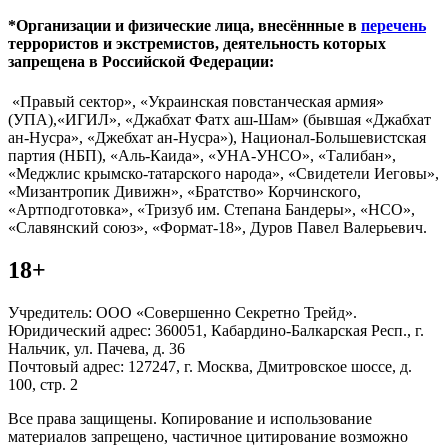
*Организации и физические лица, внесённные в
перечень
террористов и экстремистов, деятельность которых
запрещена в Российской Федерации:
«Правый сектор», «Украинская повстанческая армия»
(УПА),«ИГИЛ», «Джабхат Фатх аш-Шам» (бывшая «Джабхат
ан-Нусра», «Джебхат ан-Нусра»), Национал-Большевистская
партия (НБП), «Аль-Каида», «УНА-УНСО», «Талибан»,
«Меджлис крымско-татарского народа», «Свидетели Иеговы»,
«Мизантропик Дивижн», «Братство» Корчинского,
«Артподготовка», «Тризуб им. Степана Бандеры», «НСО»,
«Славянский союз», «Формат-18», Дуров Павел Валерьевич.
18+
Учредитель: ООО «Совершенно Секретно Трейд».
Юридический адрес: 360051, Кабардино-Балкарская Респ., г.
Нальчик, ул. Пачева, д. 36
Почтовый адрес: 127247, г. Москва, Дмитровское шоссе, д.
100, стр. 2
Все права защищены. Копирование и использование
материалов запрещено, частичное цитирование возможно