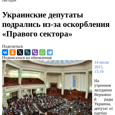
сектора»
Украинские депутаты
подрались из-за оскорбления
«Правого сектора»
Поделиться
Подписаться на обновления
14 июля
2015,
15:19
На
утреннем
заседании
Верховно
й рады
Украины,
депутат от
партии