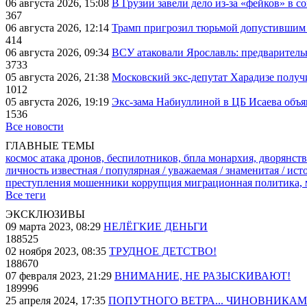
06 августа 2026, 15:08
В Грузии завели дело из-за «фейков» в с
367
06 августа 2026, 12:14
Трамп пригрозил тюрьмой допустившим 
414
06 августа 2026, 09:34
ВСУ атаковали Ярославль: предварител
3733
05 августа 2026, 21:38
Московский экс-депутат Харадизе получи
1012
05 августа 2026, 19:19
Экс-зама Набиуллиной в ЦБ Исаева объя
1536
Все новости
ГЛАВНЫЕ ТЕМЫ
космос
атака дронов, беспилотников, бпла
монархия, дворянств
личность известная / популярная / уважаемая / знаменитая / ис
преступления
мошенники
коррупция
миграционная политика,
Все теги
ЭКСКЛЮЗИВЫ
09 марта 2023, 08:29
НЕЛЁГКИЕ ДЕНЬГИ
188525
02 ноября 2023, 08:35
ТРУДНОЕ ДЕТСТВО!
188670
07 февраля 2023, 21:29
ВНИМАНИЕ, НЕ РАЗЫСКИВАЮТ!
189996
25 апреля 2024, 17:35
ПОПУТНОГО ВЕТРА... ЧИНОВНИКАМ