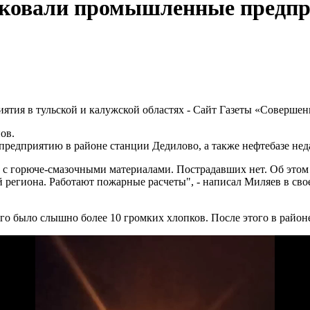
аковали промышленные предпр
ов.
редприятию в районе станции Дедилово, а также нефтебазе неда
сть с горюче-смазочными материалами. Пострадавших нет. Об эт
региона. Работают пожарные расчеты", - написал Миляев в свое
его было слышно более 10 громких хлопков. После этого в райо