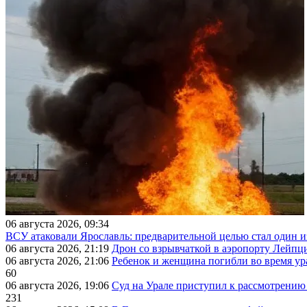
06 августа 2026, 09:34
ВСУ атаковали Ярославль: предварительной целью стал один
06 августа 2026, 21:19
Дрон со взрывчаткой в аэропорту Лейпци
06 августа 2026, 21:06
Ребенок и женщина погибли во время ур
60
06 августа 2026, 19:06
Суд на Урале приступил к рассмотрени
231