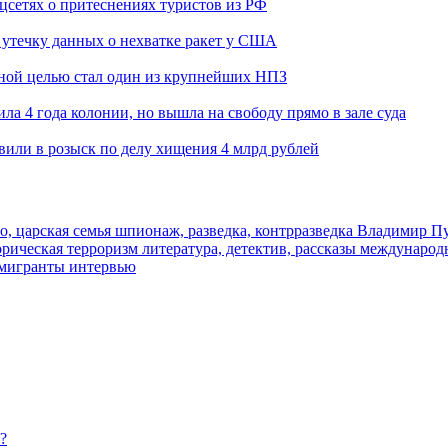
оцсетях о притеснениях туристов из РФ
утечку данных о нехватке ракет у США
ьной целью стал один из крупнейших НПЗ
ла 4 года колонии, но вышла на свободу прямо в зале суда
вили в розыск по делу хищения 4 млрд рублей
о, царская семья
шпионаж, разведка, контрразведка
Владимир П
торическая
терроризм
литература, детектив, рассказы
международ
 мигранты
интервью
?