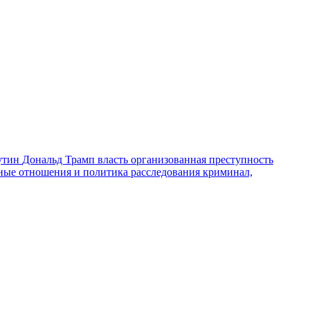
утин
Дональд Трамп
власть
организованная преступность
ные отношения и политика
расследования
криминал,