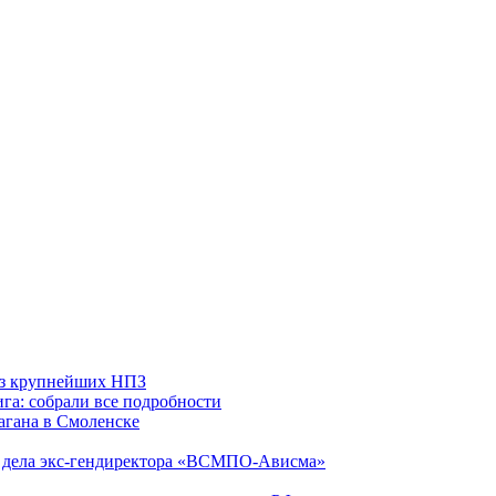
 из крупнейших НПЗ
га: собрали все подробности
агана в Смоленске
ю дела экс-гендиректора «ВСМПО-Ависма»