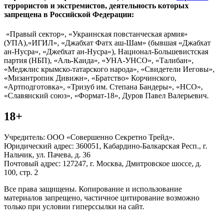
террористов и экстремистов, деятельность которых
запрещена в Российской Федерации:
«Правый сектор», «Украинская повстанческая армия»
(УПА),«ИГИЛ», «Джабхат Фатх аш-Шам» (бывшая «Джабхат
ан-Нусра», «Джебхат ан-Нусра»), Национал-Большевистская
партия (НБП), «Аль-Каида», «УНА-УНСО», «Талибан»,
«Меджлис крымско-татарского народа», «Свидетели Иеговы»,
«Мизантропик Дивижн», «Братство» Корчинского,
«Артподготовка», «Тризуб им. Степана Бандеры», «НСО»,
«Славянский союз», «Формат-18», Дуров Павел Валерьевич.
18+
Учредитель: ООО «Совершенно Секретно Трейд».
Юридический адрес: 360051, Кабардино-Балкарская Респ., г.
Нальчик, ул. Пачева, д. 36
Почтовый адрес: 127247, г. Москва, Дмитровское шоссе, д.
100, стр. 2
Все права защищены. Копирование и использование
материалов запрещено, частичное цитирование возможно
только при условии гиперссылки на сайт.