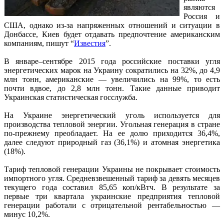
являются
Россия и
США, однако из-за напряженных отношений и ситуации в
Донбассе, Киев будет отдавать предпочтение американским
компаниям, пишут “
Известия
”.
В январе–сентябре 2015 года российские поставки угля
энергетических марок на Украину сократились на 32%, до 4,9
млн тонн, американские — увеличились на 99%, то есть
почти вдвое, до 2,8 млн тонн. Такие данные приводит
Украинская статистическая госслужба.
На Украине энергетический уголь используется для
производства тепловой энергии. Угольная генерация в стране
по-прежнему преобладает. На ее долю приходится 36,4%,
далее следуют природный газ (36,1%) и атомная энергетика
(18%).
Тариф тепловой генерации Украины не покрывает стоимость
импортного угля. Средневзвешенный тариф за девять месяцев
текущего года составил 85,65 коп/кВтч. В результате за
первые три квартала украинские предприятия тепловой
генерации работали с отрицательной рентабельностью —
минус 10,2%.