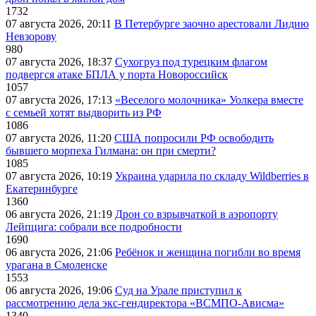
1732
07 августа 2026, 20:11
В Петербурге заочно арестовали Лидию
Невзорову
980
07 августа 2026, 18:37
Сухогруз под турецким флагом
подвергся атаке БПЛА у порта Новороссийск
1057
07 августа 2026, 17:13
«Веселого молочника» Уолкера вместе
с семьей хотят выдворить из РФ
1086
07 августа 2026, 11:20
США попросили РФ освободить
бывшего морпеха Гилмана: он при смерти?
1085
07 августа 2026, 10:19
Украина ударила по складу Wildberries в
Екатеринбурге
1360
06 августа 2026, 21:19
Дрон со взрывчаткой в аэропорту
Лейпцига: собрали все подробности
1690
06 августа 2026, 21:06
Ребёнок и женщина погибли во время
урагана в Смоленске
1553
06 августа 2026, 19:06
Суд на Урале приступил к
рассмотрению дела экс-гендиректора «ВСМПО-Ависма»
1340