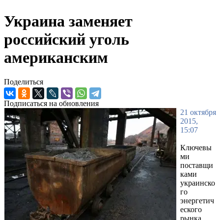
Украина заменяет
российский уголь
американским
Поделиться
Подписаться на обновления
21 октября
2015,
15:07
Ключевы
ми
поставщи
ками
украинско
го
энергетич
еского
рынка