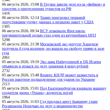
06 августа 2026, 15:08
В Грузии завели дело из-за «фейков» в
соцсетях о притеснениях туристов из РФ
1416
06 августа 2026, 12:14
Трамп пригрозил тюрьмой
допустившим утечку данных о нехватке ракет у США
1305
06 августа 2026, 09:34
ВСУ атаковали Ярославль:
предварительной целью стал один из крупнейших НПЗ
5298
05 августа 2026, 21:38
Московский экс-депутат Харадизе
получила 4 года колонии, но вышла на свободу прямо в зале
суда
2061
05 августа 2026, 19:19
Экс-зама Набиуллиной в ЦБ Исаева
объявили в розыск по делу хищения 4 млрд рублей
2732
05 августа 2026, 15:48
Reuters: КНДР может разместить в
России ракетное подразделение для ударов по Украине
2113
05 августа 2026, 15:01
Под Екатеринбургом взорвали машину
создателя дрона «Упырь», водитель погиб
1964
05 августа 2026, 11:03
Суд продлил арест бывшему главе
Росавиации Нерадько по делу о мошенничестве