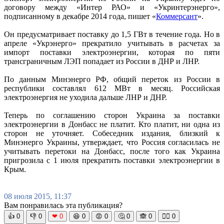
договору между «Интер РАО» и «Укринтерэнерго»,
подписанному в декабре 2014 года, пишет «
Коммерсант
».
Он предусматривает поставку до 1,5 ГВт в течение года. Но в
апреле «Укрэнерго» прекратило учитывать в расчетах за
импорт поставки электроэнергии, которая по пяти
трансграничным ЛЭП попадает из России в ДНР и ЛНР.
По данным Минэнерго РФ, общий переток из России в
республики составлял 612 МВт в месяц. Российская
электроэнергия не уходила дальше ЛНР и ДНР.
Теперь по соглашению сторон Украина за поставки
электроэнергии в Донбасс не платит. Кто платит, ни одна из
сторон не уточняет. Собеседник издания, близкий к
Минэнерго Украины, утверждает, что Россия согласилась не
учитывать перетоки на Донбасс, после того как Украина
пригрозила с 1 июля прекратить поставки электроэнергии в
Крым.
08 июля 2015, 11:37
Вам понравилась эта публикация?
👍
0
👎
0
❤
0
😆
0
😡
0
🤔
0
🙈
0
🧘‍♀️
0