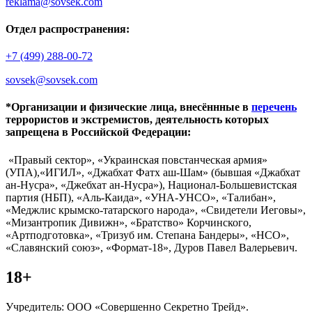
reklama@sovsek.com
Отдел распространения:
+7 (499) 288-00-72
sovsek@sovsek.com
*Организации и физические лица, внесённные в
перечень
террористов и экстремистов, деятельность которых
запрещена в Российской Федерации:
«Правый сектор», «Украинская повстанческая армия»
(УПА),«ИГИЛ», «Джабхат Фатх аш-Шам» (бывшая «Джабхат
ан-Нусра», «Джебхат ан-Нусра»), Национал-Большевистская
партия (НБП), «Аль-Каида», «УНА-УНСО», «Талибан»,
«Меджлис крымско-татарского народа», «Свидетели Иеговы»,
«Мизантропик Дивижн», «Братство» Корчинского,
«Артподготовка», «Тризуб им. Степана Бандеры», «НСО»,
«Славянский союз», «Формат-18», Дуров Павел Валерьевич.
18+
Учредитель: ООО «Совершенно Секретно Трейд».