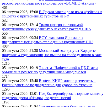
рассмотрению дела экс-гендиректора «ВСМПО-Ависма»
461
06 августа 2026, 15:08
В Грузии завели дело из-за «фейков» в
соцсетях о притеснениях туристов из РФ
532
06 августа 2026, 12:14
Трамп пригрозил тюрьмой
допустившим утечку данных о нехватке ракет у США
556
06 августа 2026, 09:34
ВСУ атаковали Ярославль:
предварительной целью стал один из крупнейших НПЗ
4084
05 августа 2026, 21:38
Московский экс-депутат Харадизе
получила 4 года колонии, но вышла на свободу прямо в зале
суда
1216
05 августа 2026, 19:19
Экс-зама Набиуллиной в ЦБ Исаева
объявили в розыск по делу хищения 4 млрд рублей
1714
05 августа 2026, 15:48
Reuters: КНДР может разместить в
России ракетное подразделение для ударов по Украине
1290
05 августа 2026, 15:01
Под Екатеринбургом взорвали машину
создателя дрона «Упырь», водитель погиб
1198
05 августа 2026, 11:03
Суд продлил арест бывшему главе