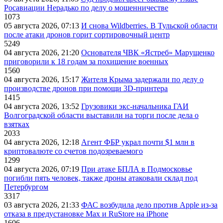
Росавиации Нерадько по делу о мошенничестве
1073
05 августа 2026, 07:13
И снова Wildberries. В Тульской области
после атаки дронов горит сортировочный центр
5249
04 августа 2026, 21:20
Основателя ЧВК «Ястреб» Марущенко
приговорили к 18 годам за похищение военных
1560
04 августа 2026, 15:17
Жителя Крыма задержали по делу о
производстве дронов при помощи 3D‑принтера
1415
04 августа 2026, 13:52
Грузовики экс-начальника ГАИ
Волгоградской области выставили на торги после дела о
взятках
2033
04 августа 2026, 12:18
Агент ФБР украл почти $1 млн в
криптовалюте со счетов подозреваемого
1299
04 августа 2026, 07:19
При атаке БПЛА в Подмосковье
погибли пять человек, также дроны атаковали склад под
Петербургом
3317
03 августа 2026, 21:33
ФАС возбудила дело против Apple из-за
отказа в предустановке Max и RuStore на iPhone
1606