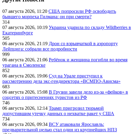
07 августа 2026, 11:20
США попросили РФ освободить
бывшего морпеха Гилмана: он при смерти?
314
07 августа 2026, 10:19
Украина ударила по складу Wildberries в
Екатеринбурге
505
06 августа 2026, 21:19
Дрон со взрывчаткой в аэропорту
Лейпцига: собрали все подробности
999
06 августа 2026, 21:06
Ребёнок и женщина погибли во время
урагана в Смоленске
852
06 августа 2026, 19:06
Суд на Урале приступил к
рассмотрению дела экс-гендиректора «ВСМПО-Ависма»
683
06 августа 2026, 15:08
В Грузии завели дело из-за «фейков» в
соцсетях о притеснениях туристов из РФ
746
06 августа 2026, 12:14
Трамп пригрозил тюрьмой
допустившим утечку данных о нехватке ракет у США
734
06 августа 2026, 09:34
ВСУ атаковали Ярославль:
предварительной целью стал один из крупнейших НПЗ