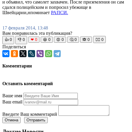
и объявил, что самолет захвачен. После приземления он сам
сдался полицейским и попросил убежище в
Швейцарии,нпоминает
РАПСИ.
17 февраля 2014, 13:48
Вам понравилась эта публикация?
👍
0
👎
0
❤
0
😆
0
😡
0
🤔
0
🙈
0
🧘‍♀️
0
Поделиться
Комментарии
Оставить комментарий
Ваше имя
Ваш email
Введите Ваш комментарий
Отмена
Отправить
Другие Новости