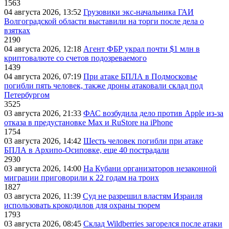
1563
04 августа 2026, 13:52
Грузовики экс-начальника ГАИ
Волгоградской области выставили на торги после дела о
взятках
2190
04 августа 2026, 12:18
Агент ФБР украл почти $1 млн в
криптовалюте со счетов подозреваемого
1439
04 августа 2026, 07:19
При атаке БПЛА в Подмосковье
погибли пять человек, также дроны атаковали склад под
Петербургом
3525
03 августа 2026, 21:33
ФАС возбудила дело против Apple из-за
отказа в предустановке Max и RuStore на iPhone
1754
03 августа 2026, 14:42
Шесть человек погибли при атаке
БПЛА в Архипо-Осиповке, еще 40 пострадали
2930
03 августа 2026, 14:00
На Кубани организаторов незаконной
миграции приговорили к 22 годам на троих
1827
03 августа 2026, 11:39
Суд не разрешил властям Израиля
использовать крокодилов для охраны тюрем
1793
03 августа 2026, 08:45
Склад Wildberries загорелся после атаки