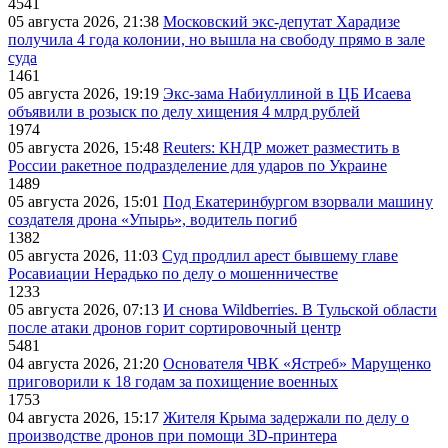
4541
05 августа 2026, 21:38
Московский экс-депутат Харадизе
получила 4 года колонии, но вышла на свободу прямо в зале
суда
1461
05 августа 2026, 19:19
Экс-зама Набиуллиной в ЦБ Исаева
объявили в розыск по делу хищения 4 млрд рублей
1974
05 августа 2026, 15:48
Reuters: КНДР может разместить в
России ракетное подразделение для ударов по Украине
1489
05 августа 2026, 15:01
Под Екатеринбургом взорвали машину
создателя дрона «Упырь», водитель погиб
1382
05 августа 2026, 11:03
Суд продлил арест бывшему главе
Росавиации Нерадько по делу о мошенничестве
1233
05 августа 2026, 07:13
И снова Wildberries. В Тульской области
после атаки дронов горит сортировочный центр
5481
04 августа 2026, 21:20
Основателя ЧВК «Ястреб» Марущенко
приговорили к 18 годам за похищение военных
1753
04 августа 2026, 15:17
Жителя Крыма задержали по делу о
производстве дронов при помощи 3D‑принтера