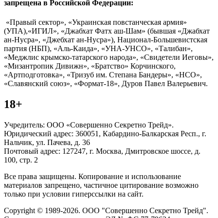
запрещена в Российской Федерации:
«Правый сектор», «Украинская повстанческая армия»
(УПА),«ИГИЛ», «Джабхат Фатх аш-Шам» (бывшая «Джабхат
ан-Нусра», «Джебхат ан-Нусра»), Национал-Большевистская
партия (НБП), «Аль-Каида», «УНА-УНСО», «Талибан»,
«Меджлис крымско-татарского народа», «Свидетели Иеговы»,
«Мизантропик Дивижн», «Братство» Корчинского,
«Артподготовка», «Тризуб им. Степана Бандеры», «НСО»,
«Славянский союз», «Формат-18», Дуров Павел Валерьевич.
18+
Учредитель: ООО «Совершенно Секретно Трейд».
Юридический адрес: 360051, Кабардино-Балкарская Респ., г.
Нальчик, ул. Пачева, д. 36
Почтовый адрес: 127247, г. Москва, Дмитровское шоссе, д.
100, стр. 2
Все права защищены. Копирование и использование
материалов запрещено, частичное цитирование возможно
только при условии гиперссылки на сайт.
Copyright © 1989-2026. ООО "Совершенно Секретно Трейд".