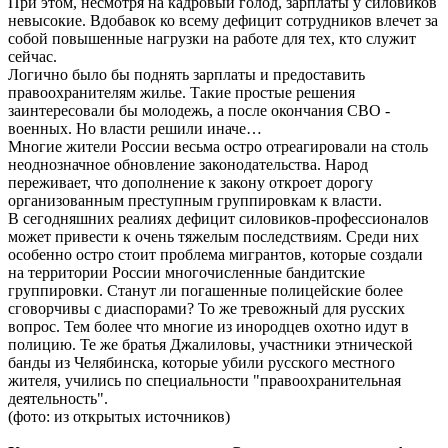
При этом, несмотря на кадровый голод, зарплаты у силовиков
невысокие. Вдобавок ко всему дефицит сотрудников влечет за
собой повышенные нагрузки на работе для тех, кто служит
сейчас.
Логично было бы поднять зарплаты и предоставить
правоохранителям жилье. Такие простые решения
заинтересовали бы молодежь, а после окончания СВО -
военных. Но власти решили иначе…
Многие жители России весьма остро отреагировали на столь
неоднозначное обновление законодательства. Народ
переживает, что дополнение к закону откроет дорогу
организованным преступным группировкам к власти.
В сегодняшних реалиях дефицит силовиков-профессионалов
может привести к очень тяжелым последствиям. Среди них
особенно остро стоит проблема мигрантов, которые создали
на территории России многочисленные бандитские
группировки. Станут ли погашенные полицейские более
сговорчивы с диаспорами? То же тревожный для русских
вопрос. Тем более что многие из инородцев охотно идут в
полицию. Те же братья Джалиловы, участники этнической
банды из Челябинска, которые убили русского местного
жителя, учились по специальности "правоохранительная
деятельность".
(фото: из открытых источников)