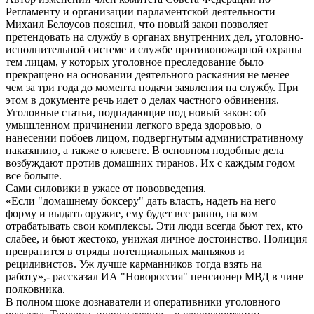
Регламенту и организации парламентской деятельности
Михаил Белоусов пояснил, что новый закон позволяет
претендовать на службу в органах внутренних дел, уголовно-
исполнительной системе и службе противопожарной охраны
тем лицам, у которых уголовное преследование было
прекращено на основании деятельного раскаяния не менее
чем за три года до момента подачи заявления на службу. При
этом в документе речь идет о делах частного обвинения.
Уголовные статьи, подпадающие под новый закон: об
умышленном причинении легкого вреда здоровью, о
нанесении побоев лицом, подвергнутым административному
наказанию, а также о клевете. В основном подобные дела
возбуждают против домашних тиранов. Их с каждым годом
все больше.
Сами силовики в ужасе от нововведения.
«Если "домашнему боксеру" дать власть, надеть на него
форму и выдать оружие, ему будет все равно, на ком
отрабатывать свои комплексы. Эти люди всегда бьют тех, кто
слабее, и бьют жестоко, унижая личное достоинство. Полиция
превратится в отряды потенциальных маньяков и
рецидивистов. Уж лучше карманников тогда взять на
работу»,- рассказал ИА "Новороссия" пенсионер МВД в чине
полковника.
В полном шоке дознаватели и оперативники уголовного