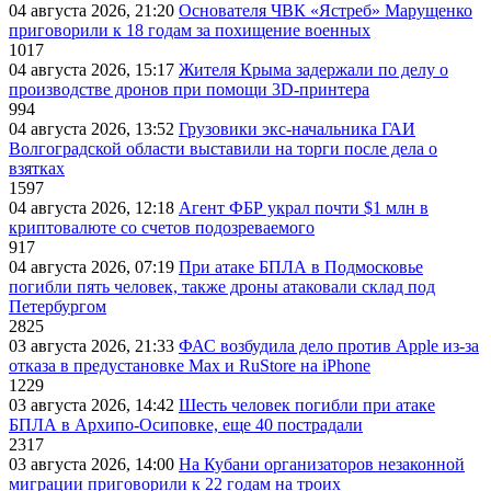
04 августа 2026, 21:20
Основателя ЧВК «Ястреб» Марущенко
приговорили к 18 годам за похищение военных
1017
04 августа 2026, 15:17
Жителя Крыма задержали по делу о
производстве дронов при помощи 3D‑принтера
994
04 августа 2026, 13:52
Грузовики экс-начальника ГАИ
Волгоградской области выставили на торги после дела о
взятках
1597
04 августа 2026, 12:18
Агент ФБР украл почти $1 млн в
криптовалюте со счетов подозреваемого
917
04 августа 2026, 07:19
При атаке БПЛА в Подмосковье
погибли пять человек, также дроны атаковали склад под
Петербургом
2825
03 августа 2026, 21:33
ФАС возбудила дело против Apple из-за
отказа в предустановке Max и RuStore на iPhone
1229
03 августа 2026, 14:42
Шесть человек погибли при атаке
БПЛА в Архипо-Осиповке, еще 40 пострадали
2317
03 августа 2026, 14:00
На Кубани организаторов незаконной
миграции приговорили к 22 годам на троих