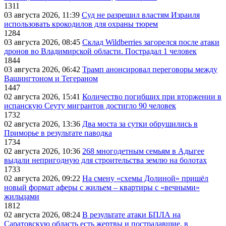
1311
03 августа 2026, 11:39
Суд не разрешил властям Израиля
использовать крокодилов для охраны тюрем
1284
03 августа 2026, 08:45
Склад Wildberries загорелся после атаки
дронов во Владимирской области. Пострадал 1 человек
1844
03 августа 2026, 06:42
Трамп анонсировал переговоры между
Вашингтоном и Тегераном
1447
02 августа 2026, 15:41
Количество погибших при вторжении в
испанскую Сеуту мигрантов достигло 90 человек
1732
02 августа 2026, 13:36
Два моста за сутки обрушились в
Приморье в результате паводка
1734
02 августа 2026, 10:36
268 многодетным семьям в Адыгее
выдали непригодную для строительства землю на болотах
1733
02 августа 2026, 09:22
На смену «схемы Долиной» пришёл
новый формат аферы с жильем – квартиры с «вечными»
жильцами
1812
02 августа 2026, 08:24
В результате атаки БПЛА на
Саратовскую область есть жертвы и пострадавшие, в