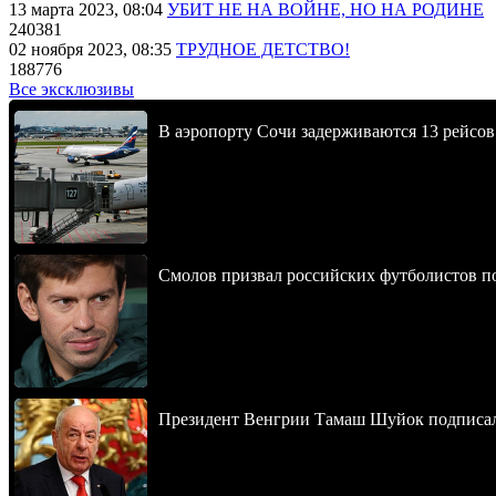
13 марта 2023, 08:04
УБИТ НЕ НА ВОЙНЕ, НО НА РОДИНЕ
240381
02 ноября 2023, 08:35
ТРУДНОЕ ДЕТСТВО!
188776
Все эксклюзивы
В аэропорту Сочи задерживаются 13 рейсов
Смолов призвал российских футболистов п
Президент Венгрии Тамаш Шуйок подписал