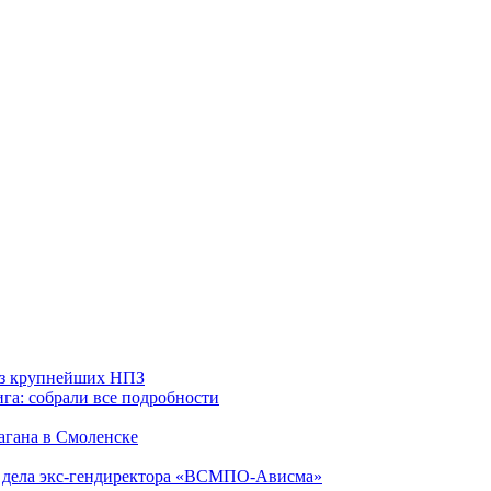
 из крупнейших НПЗ
га: собрали все подробности
агана в Смоленске
ю дела экс-гендиректора «ВСМПО-Ависма»