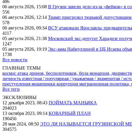
486
06 августа 2026, 15:08
В Грузии завели дело из-за «фейков» в с
556
06 августа 2026, 12:14
Трамп пригрозил тюрьмой допустившим 
578
06 августа 2026, 09:34
ВСУ атаковали Ярославль: предварител
4117
05 августа 2026, 21:38
Московский экс-депутат Харадизе получи
1247
05 августа 2026, 19:19
Экс-зама Набиуллиной в ЦБ Исаева объя
1738
Все новости
ГЛАВНЫЕ ТЕМЫ
космос
атака дронов, беспилотников, бпла
монархия, дворянств
личность известная / популярная / уважаемая / знаменитая / ис
преступления
мошенники
коррупция
миграционная политика,
Все теги
ЭКСКЛЮЗИВЫ
12 декабря 2023, 08:43
ПОЙМАТЬ МАНЬЯКА
204023
13 октября 2023, 09:14
КОВАРНЫЙ ПЛАН
190456
28 мая 2024, 08:50
ЭТО ЛИ НАЗЫВАЕТСЯ ГРУЗИНСКОЙ М
304575