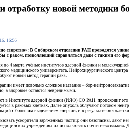
и отработку новой методики 
16, 16:56
но секретно»: В Сибирском отделении РАН проводятся уник
бы с раком, позволяющий справляться даже с такими его ф
ля по 4 марта учёные институтов ядерной физики и молекулярно
кого медицинского университета, Нейрохирургического центра
обуют новый метод терапии рака.
ерапии имеет довольно сложное название – бор-нейтронозахватна
но, а здоровые остаются невредимыми.
ют в Институте ядерной физики (ИЯФ) СО РАН, происходит это т
уется в раковых клетках. Далее опухоль облучают потоком нейтр
акций с большим выделением энергии, и в результате онкоклетки
ьзовать ускорители заряженных частиц: они безопасны, дают н
 медицинских учреждениях их использовать почти невозможно. Д