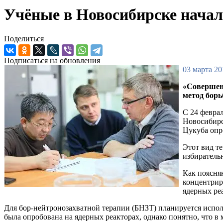
Учёные в Новосибирске начал
Поделиться
Подписаться на обновления
03 марта 20
«Совершен
метод борь
С 24 февра
Новосибирс
Цукуба опр
Этот вид т
избиратель
Как поясня
концентрир
ядерных ре
Для бор-нейтронозахватной терапии (БНЗТ) планируется испол
была опробована на ядерных реакторах, однако понятно, что в