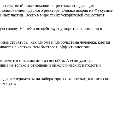
отан серьёзный опыт помощи пациентам, страдающим
пользованием ядерного реактора. Однако авария на Фукусиме
енных частиц. Всего в мире таких ускорителей существует
 голову. На неё и воздействует ускоритель примерно в
ные структуры, как глиома и глиобластома человека, клетки
вается в клетках, тем быстрее и эффективнее они
 не лечится никаким иным способом. А если удастся
ктивна не только в отношении онкологических патологий
переди эксперименты на лабораторных животных, клинические
том пути.