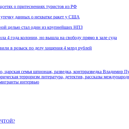
оцсетях о притеснениях туристов из РФ
утечку данных о нехватке ракет у США
ьной целью стал один из крупнейших НПЗ
ла 4 года колонии, но вышла на свободу прямо в зале суда
вили в розыск по делу хищения 4 млрд рублей
о, царская семья
шпионаж, разведка, контрразведка
Владимир П
торическая
терроризм
литература, детектив, рассказы
международ
 мигранты
интервью
ЕЧТОЙ?