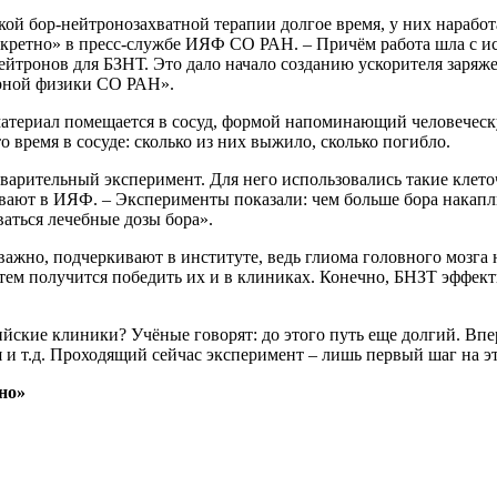
кой бор-нейтронозахватной терапии долгое время, у них нараб
кретно» в пресс-службе ИЯФ СО РАН. – Причём работа шла с ис
ейтронов для БЗНТ. Это дало начало созданию ускорителя заряж
ерной физики СО РАН».
териал помещается в сосуд, формой напоминающий человеческую
о время в сосуде: сколько из них выжило, сколько погибло.
арительный эксперимент. Для него использовались такие клеточ
вают в ИЯФ. – Эксперименты показали: чем больше бора накапли
ваться лечебные дозы бора».
 важно, подчеркивают в институте, ведь глиома головного мозга
затем получится победить их и в клиниках. Конечно, БНЗТ эффе
ийские клиники? Учёные говорят: до этого путь еще долгий. В
 и т.д. Проходящий сейчас эксперимент – лишь первый шаг на э
но»