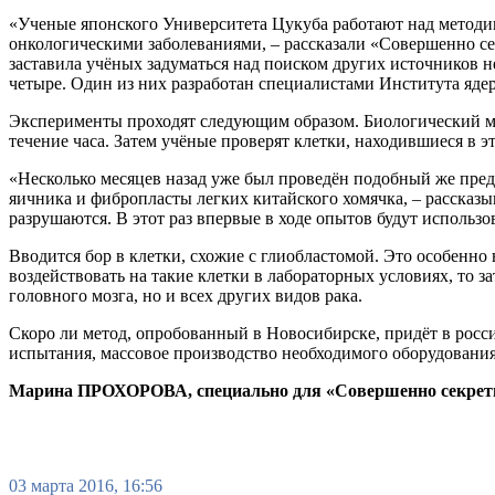
«Ученые японского Университета Цукуба работают над методи
онкологическими заболеваниями, – рассказали «Совершенно се
заставила учёных задуматься над поиском других источников н
четыре. Один из них разработан специалистами Института яд
Эксперименты проходят следующим образом. Биологический ма
течение часа. Затем учёные проверят клетки, находившиеся в эт
«Несколько месяцев назад уже был проведён подобный же предв
яичника и фибропласты легких китайского хомячка, – рассказы
разрушаются. В этот раз впервые в ходе опытов будут использо
Вводится бор в клетки, схожие с глиобластомой. Это особенно
воздействовать на такие клетки в лабораторных условиях, то 
головного мозга, но и всех других видов рака.
Скоро ли метод, опробованный в Новосибирске, придёт в росс
испытания, массовое производство необходимого оборудования
Марина ПРОХОРОВА, специально для «Совершенно секрет
03 марта 2016, 16:56