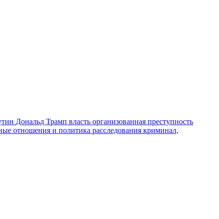
утин
Дональд Трамп
власть
организованная преступность
ные отношения и политика
расследования
криминал,