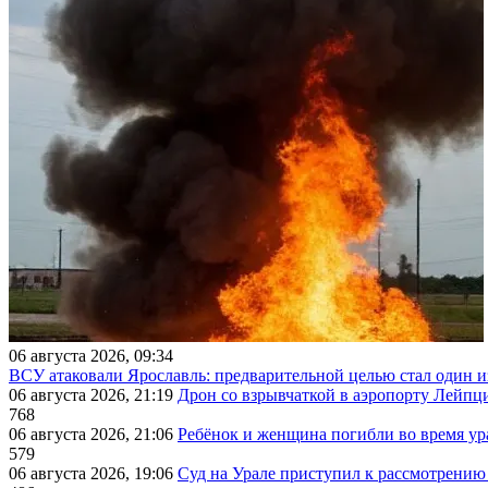
06 августа 2026, 09:34
ВСУ атаковали Ярославль: предварительной целью стал один
06 августа 2026, 21:19
Дрон со взрывчаткой в аэропорту Лейпци
768
06 августа 2026, 21:06
Ребёнок и женщина погибли во время ур
579
06 августа 2026, 19:06
Суд на Урале приступил к рассмотрени