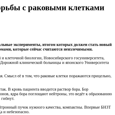
борьбы с раковыми клетками
альные эксперименты, итогом которых должен стать новый
ормами, которые сейчас считаются неизлечимыми.
й и клеточной биологии, Новосибирского госуниверситета,
 Дорожной клинической больницы и японского Университета
я. Смысл её в том, что раковые клетки поражаются прицельно,
ак. В кровь пациента вводится раствор бора. Бор
онов, ядра бора поглощают нейтроны, это ведёт к образованию
 гибнут.
ейтронный пучок нужного качества, компактны. Впервые БНЗТ
а и небезопасно.