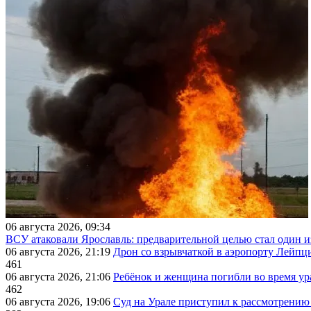
06 августа 2026, 09:34
ВСУ атаковали Ярославль: предварительной целью стал один
06 августа 2026, 21:19
Дрон со взрывчаткой в аэропорту Лейпци
461
06 августа 2026, 21:06
Ребёнок и женщина погибли во время ур
462
06 августа 2026, 19:06
Суд на Урале приступил к рассмотрени