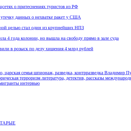
оцсетях о притеснениях туристов из РФ
утечку данных о нехватке ракет у США
ьной целью стал один из крупнейших НПЗ
ла 4 года колонии, но вышла на свободу прямо в зале суда
вили в розыск по делу хищения 4 млрд рублей
о, царская семья
шпионаж, разведка, контрразведка
Владимир П
торическая
терроризм
литература, детектив, рассказы
международ
 мигранты
интервью
СТАРЫЕ