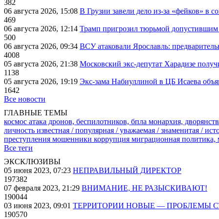
382
06 августа 2026, 15:08
В Грузии завели дело из-за «фейков» в с
469
06 августа 2026, 12:14
Трамп пригрозил тюрьмой допустившим 
500
06 августа 2026, 09:34
ВСУ атаковали Ярославль: предварител
4008
05 августа 2026, 21:38
Московский экс-депутат Харадизе получи
1138
05 августа 2026, 19:19
Экс-зама Набиуллиной в ЦБ Исаева объя
1642
Все новости
ГЛАВНЫЕ ТЕМЫ
космос
атака дронов, беспилотников, бпла
монархия, дворянств
личность известная / популярная / уважаемая / знаменитая / ис
преступления
мошенники
коррупция
миграционная политика,
Все теги
ЭКСКЛЮЗИВЫ
05 июня 2023, 07:23
НЕПРАВИЛЬНЫЙ ДИРЕКТОР
197382
07 февраля 2023, 21:29
ВНИМАНИЕ, НЕ РАЗЫСКИВАЮТ!
190044
03 июня 2023, 09:01
ТЕРРИТОРИИ НОВЫЕ — ПРОБЛЕМЫ 
190570