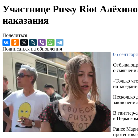
Участнице Pussy Riot Алёхино
наказания
Поделиться
Подписаться на обновления
05 сентября
Отбывающей
о смягчени
«Только чт
на заседан
Несколько д
заключения
В твиттер-а
в Пермском
Ранее Мари
протестовал