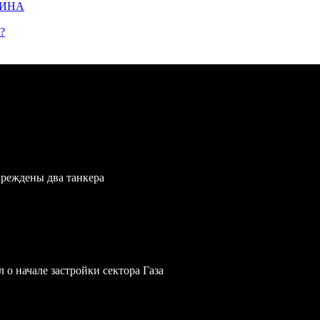
ЩИНА
?
вреждены два танкера
 о начале застройки сектора Газа