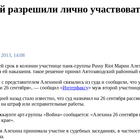
й разрешили лично участвоват
 2013, 14:08
 срок в колонии участнице панк-группы Pussy Riot Марии Алех
и ей наказания. такое решение принял Автозаводский районный
о с представителем Алехиной связались из суда и сообщили, что
ии 26 сентября», — сообщил «
Интерфаксу
» муж второй участниц
ней назад стало известно, что суд назначил на 26 сентября расс
 на штраф или исправительные работы.
ккаунте арт-группы «Война» сообщается: «Алехина 26 сентября в
 крае».
я Алехина принимала участие в судебных заседаниях, в частност
а.