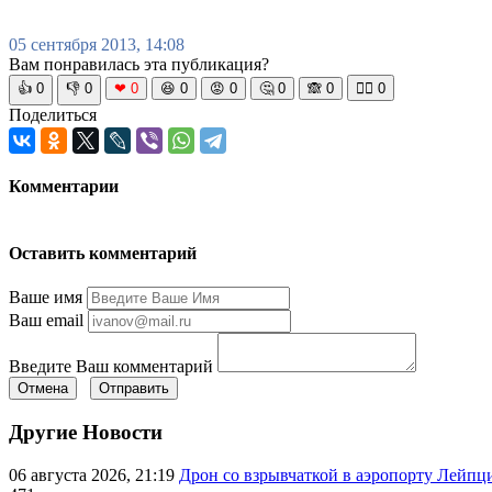
05 сентября 2013, 14:08
Вам понравилась эта публикация?
👍
0
👎
0
❤
0
😆
0
😡
0
🤔
0
🙈
0
🧘‍♀️
0
Поделиться
Комментарии
Оставить комментарий
Ваше имя
Ваш email
Введите Ваш комментарий
Отмена
Отправить
Другие Новости
06 августа 2026, 21:19
Дрон со взрывчаткой в аэропорту Лейпци