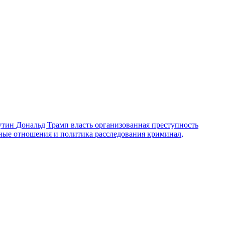
утин
Дональд Трамп
власть
организованная преступность
ные отношения и политика
расследования
криминал,