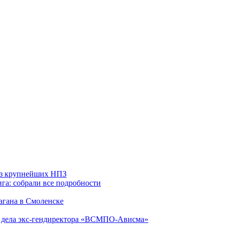
 из крупнейших НПЗ
га: собрали все подробности
агана в Смоленске
ю дела экс-гендиректора «ВСМПО-Ависма»