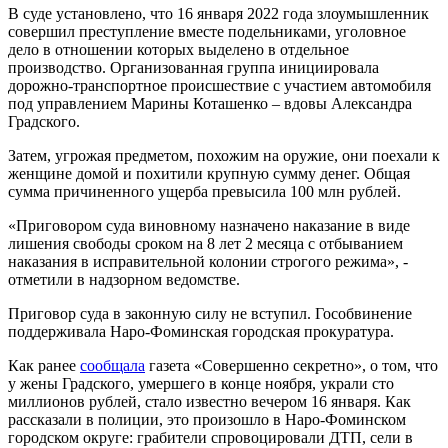
В суде установлено, что 16 января 2022 года злоумышленник
совершил преступление вместе подельниками, уголовное
дело в отношении которых выделено в отдельное
производство. Организованная группа инициировала
дорожно-транспортное происшествие с участием автомобиля
под управлением Марины Коташенко – вдовы Александра
Градского.
Затем, угрожая предметом, похожим на оружие, они поехали к
женщине домой и похитили крупную сумму денег. Общая
сумма причиненного ущерба превысила 100 млн рублей.
«Приговором суда виновному назначено наказание в виде
лишения свободы сроком на 8 лет 2 месяца с отбыванием
наказания в исправительной колонии строгого режима», -
отметили в надзорном ведомстве.
Приговор суда в законную силу не вступил. Гособвинение
поддерживала Наро-Фоминская городская прокуратура.
Как ранее
сообщала
газета «Совершенно секретно», о том, что
у жены Градского, умершего в конце ноября, украли сто
миллионов рублей, стало известно вечером 16 января. Как
рассказали в полиции, это произошло в Наро-Фоминском
городском округе: грабители спровоцировали ДТП, сели в