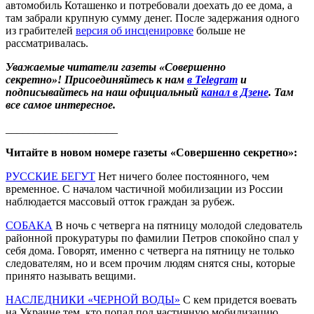
автомобиль Коташенко и потребовали доехать до ее дома, а
там забрали крупную сумму денег. После задержания одного
из грабителей
версия об инсценировке
больше не
рассматривалась.
Уважаемые читатели газеты «Совершенно
секретно»! Присоединяйтесь к нам
в Telegram
и
подписывайтесь на наш официальный
канал в Дзене
. Там
все самое интересное.
____________________
Читайте в новом номере газеты «Совершенно секретно»:
РУССКИЕ БЕГУТ
Нет ничего более постоянного, чем
временное. С началом частичной мобилизации из России
наблюдается массовый отток граждан за рубеж.
СОБАКА
В ночь с четверга на пятницу молодой следователь
районной прокуратуры по фамилии Петров спокойно спал у
себя дома. Говорят, именно с четверга на пятницу не только
следователям, но и всем прочим людям снятся сны, которые
принято называть вещими.
НАСЛЕДНИКИ «ЧЕРНОЙ ВОДЫ»
С кем придется воевать
на Украине тем, кто попал под частичную мобилизацию.