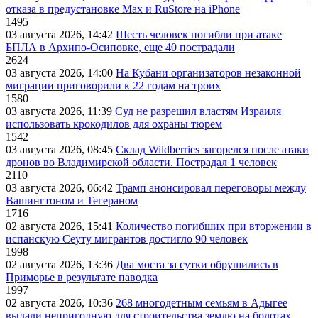
отказа в предустановке Max и RuStore на iPhone
1495
03 августа 2026, 14:42
Шесть человек погибли при атаке
БПЛА в Архипо-Осиповке, еще 40 пострадали
2624
03 августа 2026, 14:00
На Кубани организаторов незаконной
миграции приговорили к 22 годам на троих
1580
03 августа 2026, 11:39
Суд не разрешил властям Израиля
использовать крокодилов для охраны тюрем
1542
03 августа 2026, 08:45
Склад Wildberries загорелся после атаки
дронов во Владимирской области. Пострадал 1 человек
2110
03 августа 2026, 06:42
Трамп анонсировал переговоры между
Вашингтоном и Тегераном
1716
02 августа 2026, 15:41
Количество погибших при вторжении в
испанскую Сеуту мигрантов достигло 90 человек
1998
02 августа 2026, 13:36
Два моста за сутки обрушились в
Приморье в результате паводка
1997
02 августа 2026, 10:36
268 многодетным семьям в Адыгее
выдали непригодную для строительства землю на болотах