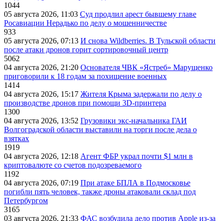
1044
05 августа 2026, 11:03
Суд продлил арест бывшему главе
Росавиации Нерадько по делу о мошенничестве
933
05 августа 2026, 07:13
И снова Wildberries. В Тульской области
после атаки дронов горит сортировочный центр
5062
04 августа 2026, 21:20
Основателя ЧВК «Ястреб» Марущенко
приговорили к 18 годам за похищение военных
1414
04 августа 2026, 15:17
Жителя Крыма задержали по делу о
производстве дронов при помощи 3D‑принтера
1300
04 августа 2026, 13:52
Грузовики экс-начальника ГАИ
Волгоградской области выставили на торги после дела о
взятках
1919
04 августа 2026, 12:18
Агент ФБР украл почти $1 млн в
криптовалюте со счетов подозреваемого
1192
04 августа 2026, 07:19
При атаке БПЛА в Подмосковье
погибли пять человек, также дроны атаковали склад под
Петербургом
3165
03 августа 2026, 21:33
ФАС возбудила дело против Apple из-за