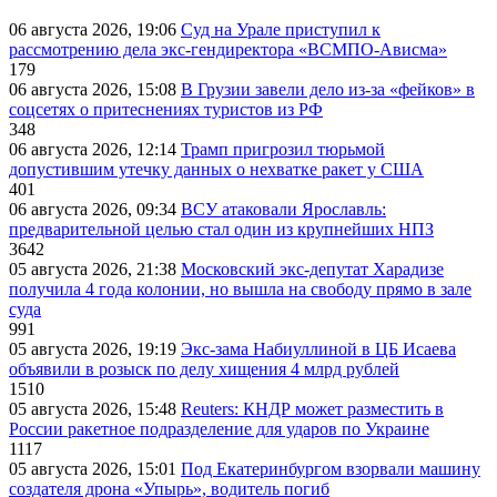
06 августа 2026, 19:06
Суд на Урале приступил к
рассмотрению дела экс-гендиректора «ВСМПО-Ависма»
179
06 августа 2026, 15:08
В Грузии завели дело из-за «фейков» в
соцсетях о притеснениях туристов из РФ
348
06 августа 2026, 12:14
Трамп пригрозил тюрьмой
допустившим утечку данных о нехватке ракет у США
401
06 августа 2026, 09:34
ВСУ атаковали Ярославль:
предварительной целью стал один из крупнейших НПЗ
3642
05 августа 2026, 21:38
Московский экс-депутат Харадизе
получила 4 года колонии, но вышла на свободу прямо в зале
суда
991
05 августа 2026, 19:19
Экс-зама Набиуллиной в ЦБ Исаева
объявили в розыск по делу хищения 4 млрд рублей
1510
05 августа 2026, 15:48
Reuters: КНДР может разместить в
России ракетное подразделение для ударов по Украине
1117
05 августа 2026, 15:01
Под Екатеринбургом взорвали машину
создателя дрона «Упырь», водитель погиб