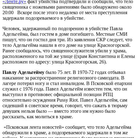
«Ленте.ру»
факт убийства подтвердили и сообщили, что тело
священника с ножевыми ранениями было обнаружено около
20:00 Вскоре после этого недалеко от места преступления
задержали подозреваемого в убийстве.
Человек, задержанный по подозрению в убийстве Павла
Адельгейма, был гостем в доме погибшего. Местные СМИ
пишут, что он гостил дня три. Из заявления СКР следует, что
тело Адельгейма нашли в его доме на улице Красногорской.
Ранее сообщалось, что священнослужителя убили у храма,
расположенного на той же улице ((храм Константина и Елены
расположен по адресу: улица Красногорская, 26).
Павлу Адельгейму
было 75 лет. В 1970-72 годах отбывал
наказание за распространение религиозного самиздата. В
лагере потерял ногу и стал инвалидом. В Псковской епархии
служил с 1976 года. Павел Адельгейм известен тем, что он
выступил в противовес официальной позиции РПЦ
относительно осуждения Pussy Riot. Павел Адельгейм, сам
сидевший в советское время, говорит, что сажать в тюрьму
девушек нельзя было — вместо этого им нужно было
рассказать, как молиться в храме.
«Псковская лента новостей» сообщает, что тело Адельгейма
обнаружили в храме, а подозреваемого задержали в том же