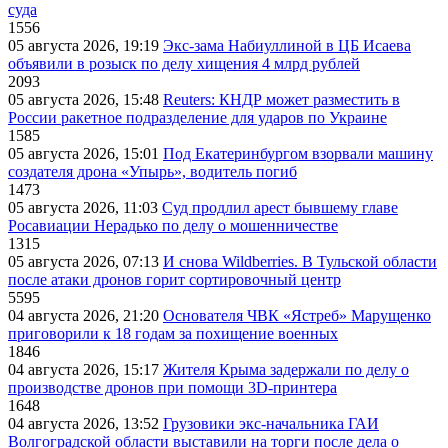
суда
1556
05 августа 2026, 19:19
Экс-зама Набиуллиной в ЦБ Исаева
объявили в розыск по делу хищения 4 млрд рублей
2093
05 августа 2026, 15:48
Reuters: КНДР может разместить в
России ракетное подразделение для ударов по Украине
1585
05 августа 2026, 15:01
Под Екатеринбургом взорвали машину
создателя дрона «Упырь», водитель погиб
1473
05 августа 2026, 11:03
Суд продлил арест бывшему главе
Росавиации Нерадько по делу о мошенничестве
1315
05 августа 2026, 07:13
И снова Wildberries. В Тульской области
после атаки дронов горит сортировочный центр
5595
04 августа 2026, 21:20
Основателя ЧВК «Ястреб» Марущенко
приговорили к 18 годам за похищение военных
1846
04 августа 2026, 15:17
Жителя Крыма задержали по делу о
производстве дронов при помощи 3D‑принтера
1648
04 августа 2026, 13:52
Грузовики экс-начальника ГАИ
Волгоградской области выставили на торги после дела о