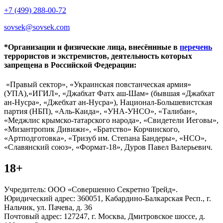
+7 (499) 288-00-72
sovsek@sovsek.com
*Организации и физические лица, внесённные в
перечень
террористов и экстремистов, деятельность которых
запрещена в Российской Федерации:
«Правый сектор», «Украинская повстанческая армия»
(УПА),«ИГИЛ», «Джабхат Фатх аш-Шам» (бывшая «Джабхат
ан-Нусра», «Джебхат ан-Нусра»), Национал-Большевистская
партия (НБП), «Аль-Каида», «УНА-УНСО», «Талибан»,
«Меджлис крымско-татарского народа», «Свидетели Иеговы»,
«Мизантропик Дивижн», «Братство» Корчинского,
«Артподготовка», «Тризуб им. Степана Бандеры», «НСО»,
«Славянский союз», «Формат-18», Дуров Павел Валерьевич.
18+
Учредитель: ООО «Совершенно Секретно Трейд».
Юридический адрес: 360051, Кабардино-Балкарская Респ., г.
Нальчик, ул. Пачева, д. 36
Почтовый адрес: 127247, г. Москва, Дмитровское шоссе, д.