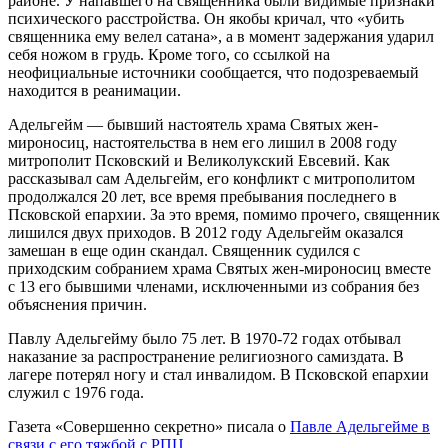
районе. У напавшего на священника были видимые признаки
психического расстройства. Он якобы кричал, что «убить
священника ему велел сатана», а в момент задержания ударил
себя ножом в грудь. Кроме того, со ссылкой на
неофициальные источники сообщается, что подозреваемый
находится в реанимации.
Адельгейм — бывший настоятель храма Святых жен-
мироносиц, настоятельства в нем его лишил в 2008 году
митрополит Псковский и Великолукский Евсевий. Как
рассказывал сам Адельгейм, его конфликт с митрополитом
продолжался 20 лет, все время пребывания последнего в
Псковской епархии. За это время, помимо прочего, священник
лишился двух приходов. В 2012 году Адельгейм оказался
замешан в еще один скандал. Священник судился с
приходским собранием храма Святых жен-мироносиц вместе
с 13 его бывшими членами, исключенными из собрания без
объяснения причин.
Павлу Адельгейму было 75 лет. В 1970-72 годах отбывал
наказание за распространение религиозного самиздата. В
лагере потерял ногу и стал инвалидом. В Псковской епархии
служил с 1976 года.
Газета «Совершенно секретно» писала о
Павле Адельгейме в
связи с его тяжбой с РПЦ
.