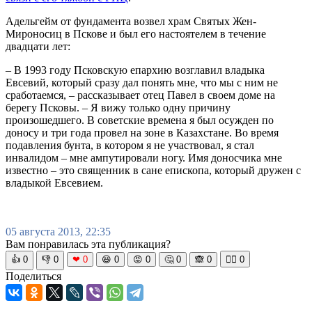
Адельгейм от фундамента возвел храм Святых Жен-
Мироносиц в Пскове и был его настоятелем в течение
двадцати лет:
– В 1993 году Псковскую епархию возглавил владыка
Евсевий, который сразу дал понять мне, что мы с ним не
сработаемся, – рассказывает отец Павел в своем доме на
берегу Псковы. – Я вижу только одну причину
произошедшего. В советские времена я был осужден по
доносу и три года провел на зоне в Казахстане. Во время
подавления бунта, в котором я не участвовал, я стал
инвалидом – мне ампутировали ногу. Имя доносчика мне
известно – это священник в сане епископа, который дружен с
владыкой Евсевием.
05 августа 2013, 22:35
Вам понравилась эта публикация?
👍
0
👎
0
❤
0
😆
0
😡
0
🤔
0
🙈
0
🧘‍♀️
0
Поделиться