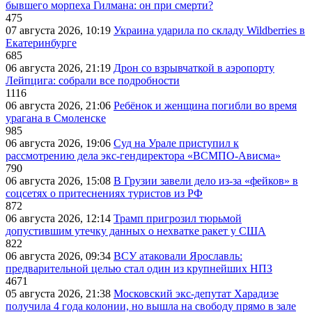
бывшего морпеха Гилмана: он при смерти?
475
07 августа 2026, 10:19
Украина ударила по складу Wildberries в
Екатеринбурге
685
06 августа 2026, 21:19
Дрон со взрывчаткой в аэропорту
Лейпцига: собрали все подробности
1116
06 августа 2026, 21:06
Ребёнок и женщина погибли во время
урагана в Смоленске
985
06 августа 2026, 19:06
Суд на Урале приступил к
рассмотрению дела экс-гендиректора «ВСМПО-Ависма»
790
06 августа 2026, 15:08
В Грузии завели дело из-за «фейков» в
соцсетях о притеснениях туристов из РФ
872
06 августа 2026, 12:14
Трамп пригрозил тюрьмой
допустившим утечку данных о нехватке ракет у США
822
06 августа 2026, 09:34
ВСУ атаковали Ярославль:
предварительной целью стал один из крупнейших НПЗ
4671
05 августа 2026, 21:38
Московский экс-депутат Харадизе
получила 4 года колонии, но вышла на свободу прямо в зале