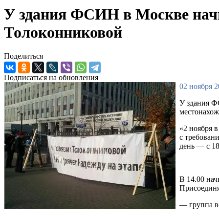
У здания ФСИН в Москве начи
Толоконниковой
Поделиться
Подписаться на обновления
02 ноября 2
У здания Ф
местонахож
«2 ноября 
с требован
день — с 18
В 14.00 на
Присоединя
— группа в