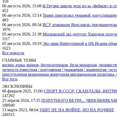
359
06 августа 2026, 15:08
В Грузии завели дело из-за «фейков» в с
452
06 августа 2026, 12:14
Трамп пригрозил тюрьмой допустившим 
483
06 августа 2026, 09:34
ВСУ атаковали Ярославль: предварител
3976
05 августа 2026, 21:38
Московский экс-депутат Харадизе получи
1117
05 августа 2026, 19:19
Экс-зама Набиуллиной в ЦБ Исаева объя
1623
Все новости
ГЛАВНЫЕ ТЕМЫ
космос
атака дронов, беспилотников, бпла
монархия, дворянств
личность известная / популярная / уважаемая / знаменитая / ис
преступления
мошенники
коррупция
миграционная политика,
Все теги
ЭКСКЛЮЗИВЫ
06 февраля 2025, 15:00
СПОРТ В СССР: СКАНДАЛЫ, ИНТР
147292
25 апреля 2024, 17:35
ПОПУТНОГО ВЕТРА... ЧИНОВНИКАМ
188940
13 марта 2023, 08:04
УБИТ НЕ НА ВОЙНЕ, НО НА РОДИНЕ
240315