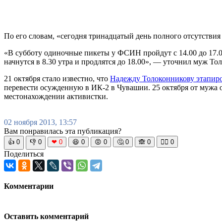
По его словам, «сегодня тринадцатый день полного отсутствия
«В субботу одиночные пикеты у ФСИН пройдут с 14.00 до 17.00
начнутся в 8.30 утра и продлятся до 18.00», — уточнил муж То
21 октября стало известно, что
Надежду Толоконникову этапиро
перевести осужденную в ИК-2 в Чувашии. 25 октября от мужа 
местонахождении активистки.
02 ноября 2013, 13:57
Вам понравилась эта публикация?
👍
0
👎
0
❤
0
😆
0
😡
0
🤔
0
🙈
0
🧘‍♀️
0
Поделиться
Комментарии
Оставить комментарий