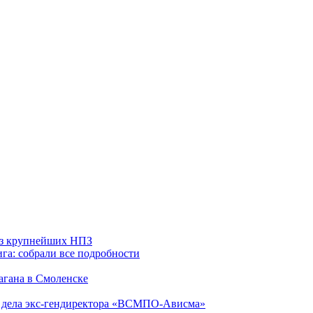
 из крупнейших НПЗ
га: собрали все подробности
агана в Смоленске
ю дела экс-гендиректора «ВСМПО-Ависма»