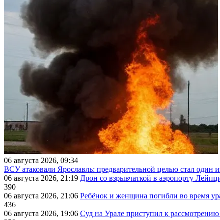
06 августа 2026, 09:34
ВСУ атаковали Ярославль: предварительной целью стал один
06 августа 2026, 21:19
Дрон со взрывчаткой в аэропорту Лейпци
390
06 августа 2026, 21:06
Ребёнок и женщина погибли во время ур
436
06 августа 2026, 19:06
Суд на Урале приступил к рассмотрени