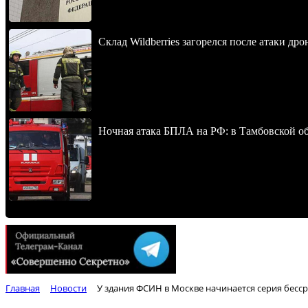
Склад Wildberries загорелся после атаки др
Ночная атака БПЛА на РФ: в Тамбовской обл
Главная
Новости
У здания ФСИН в Москве начинается серия бес