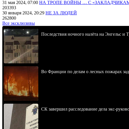
31 мая 2024, 07:00
НА ТРОПЕ ВОЙНЫ … С «ЗАКЛАДЧИКА
203393
30 января 2024, 20:29
НЕ ЗА ЛЮДЕЙ
262800
Все эксклюзивы
Последствия ночного налёта на Энгельс и Т
Во Франции по делам о лесных пожарах зад
СК завершил расследование дела экс-руко