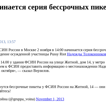
нается серия бессрочных пике
013, 13:57
СИН России в Москве 2 ноября в 14:00 начинается серия бессро
дение осужденной участницы Pussy Riot
Надежды Толоконнико
в 14.00 у здания ФСИН России на улице Житной, дом 14, у метр
ием к ФСИН предоставить информацию о местонахождении Наде
 октября», — сказал Верзилов.
чнутся бессрочные пикеты у ФСИН России на Житной, 14 — они 
йтесь!
ойна (@gruppa_voina)
November 1, 2013