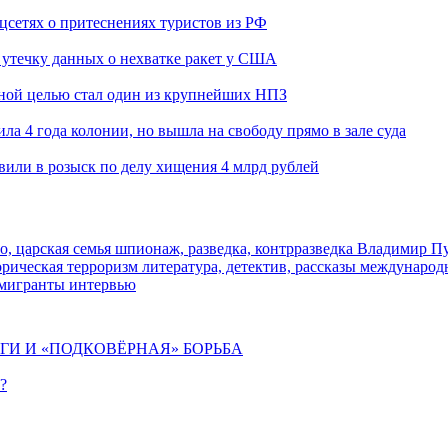
оцсетях о притеснениях туристов из РФ
утечку данных о нехватке ракет у США
ьной целью стал один из крупнейших НПЗ
ла 4 года колонии, но вышла на свободу прямо в зале суда
вили в розыск по делу хищения 4 млрд рублей
о, царская семья
шпионаж, разведка, контрразведка
Владимир П
торическая
терроризм
литература, детектив, рассказы
международ
 мигранты
интервью
ИГИ И «ПОДКОВЁРНАЯ» БОРЬБА
?