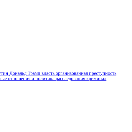
утин
Дональд Трамп
власть
организованная преступность
ные отношения и политика
расследования
криминал,