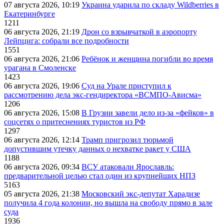
07 августа 2026, 10:19
Украина ударила по складу Wildberries в
Екатеринбурге
1211
06 августа 2026, 21:19
Дрон со взрывчаткой в аэропорту
Лейпцига: собрали все подробности
1551
06 августа 2026, 21:06
Ребёнок и женщина погибли во время
урагана в Смоленске
1423
06 августа 2026, 19:06
Суд на Урале приступил к
рассмотрению дела экс-гендиректора «ВСМПО-Ависма»
1206
06 августа 2026, 15:08
В Грузии завели дело из-за «фейков» в
соцсетях о притеснениях туристов из РФ
1297
06 августа 2026, 12:14
Трамп пригрозил тюрьмой
допустившим утечку данных о нехватке ракет у США
1188
06 августа 2026, 09:34
ВСУ атаковали Ярославль:
предварительной целью стал один из крупнейших НПЗ
5163
05 августа 2026, 21:38
Московский экс-депутат Харадизе
получила 4 года колонии, но вышла на свободу прямо в зале
суда
1936