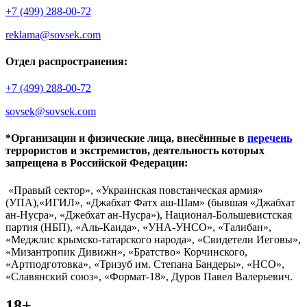
+7 (499) 288-00-72
reklama@sovsek.com
Отдел распространения:
+7 (499) 288-00-72
sovsek@sovsek.com
*Организации и физические лица, внесённные в
перечень
террористов и экстремистов, деятельность которых
запрещена в Российской Федерации:
«Правый сектор», «Украинская повстанческая армия»
(УПА),«ИГИЛ», «Джабхат Фатх аш-Шам» (бывшая «Джабхат
ан-Нусра», «Джебхат ан-Нусра»), Национал-Большевистская
партия (НБП), «Аль-Каида», «УНА-УНСО», «Талибан»,
«Меджлис крымско-татарского народа», «Свидетели Иеговы»,
«Мизантропик Дивижн», «Братство» Корчинского,
«Артподготовка», «Тризуб им. Степана Бандеры», «НСО»,
«Славянский союз», «Формат-18», Дуров Павел Валерьевич.
18+