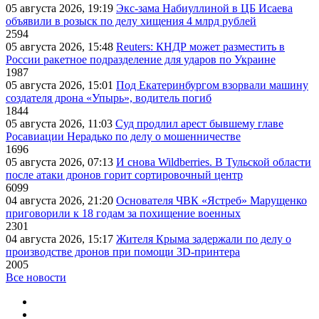
05 августа 2026, 19:19
Экс-зама Набиуллиной в ЦБ Исаева
объявили в розыск по делу хищения 4 млрд рублей
2594
05 августа 2026, 15:48
Reuters: КНДР может разместить в
России ракетное подразделение для ударов по Украине
1987
05 августа 2026, 15:01
Под Екатеринбургом взорвали машину
создателя дрона «Упырь», водитель погиб
1844
05 августа 2026, 11:03
Суд продлил арест бывшему главе
Росавиации Нерадько по делу о мошенничестве
1696
05 августа 2026, 07:13
И снова Wildberries. В Тульской области
после атаки дронов горит сортировочный центр
6099
04 августа 2026, 21:20
Основателя ЧВК «Ястреб» Марущенко
приговорили к 18 годам за похищение военных
2301
04 августа 2026, 15:17
Жителя Крыма задержали по делу о
производстве дронов при помощи 3D‑принтера
2005
Все новости