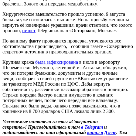
браслеты. Золото она передала медработнику.
Хирургическое вмешательство прошло успешно, 9 августа
больная уже готовилась к выписке. Но на просьбу женщины
вернуть её ювелирные украшения, врачи ответили, что золото
пропало,
пишет
Telegram-канал «Осторожно, Москва».
По данному факту проводится проверка, уточняются все
обстоятельства происшедшего, - сообщил газете «Совершенно
секретно» источник в правоохранительных органах.
Крупная кража
была зафиксирована
в июле в аэропорту
Шереметьево. Мужчина, летевший из Антальи, обнаружил,
что он потерял бумажник, документы и другие личные
вещи, сообщает в своей группе во «ВКонтакте» управление
на транспорте МВД России по ЦФО. Дабы вернуть
собственность, рассеянный пассажир обратился в полицию.
Стражи порядка быстро нашли имущество в комнате
потерянных вещей, после чего передали всё владельцу.
Сначала все были рады, однако позже выяснилось, что в
кошельке из 8 700 долларов США лежало лишь 2 300.
Уважаемые читатели газеты «Совершенно
секретно»! Присоединяйтесь к нам
в Telegram
и
подписывайтесь на наш официальный
канал в Дзене
. Там