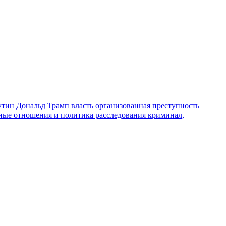
утин
Дональд Трамп
власть
организованная преступность
ные отношения и политика
расследования
криминал,