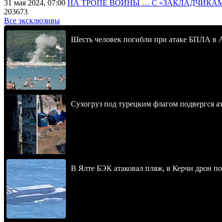
31 мая 2024, 07:00
НА ТРОПЕ ВОЙНЫ … С «ЗАКЛАДЧИКА
203673
Все эксклюзивы
Шесть человек погибли при атаке БПЛА в 
Сухогруз под турецким флагом подвергся 
В Ялте БЭК атаковал пляж, в Керчи дрон п