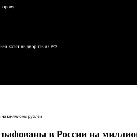
взорову
мьей хотят выдворить из РФ
ии на миллионы рублей
штрафованы в России на милли