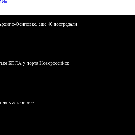
МИ»
Архипо-Осиповке, еще 40 пострадали
атаке БПЛА у порта Новороссийск
опал в жилой дом