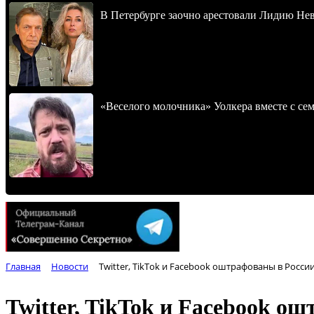
В Петербурге заочно арестовали Лидию Не
«Веселого молочника» Уолкера вместе с се
Главная
Новости
Twitter, TikTok и Facebook оштрафованы в Росс
Twitter, TikTok и Facebook о