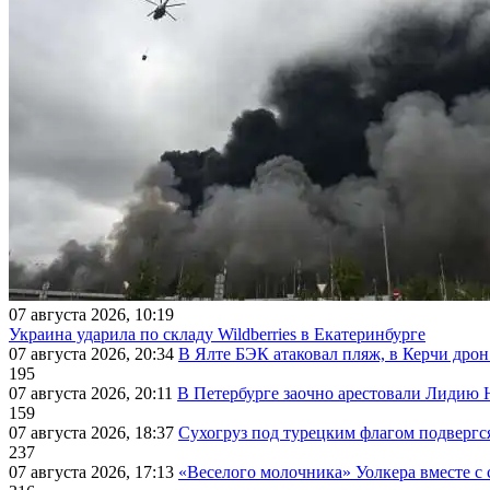
07 августа 2026, 10:19
Украина ударила по складу Wildberries в Екатеринбурге
07 августа 2026, 20:34
В Ялте БЭК атаковал пляж, в Керчи дрон
195
07 августа 2026, 20:11
В Петербурге заочно арестовали Лидию 
159
07 августа 2026, 18:37
Сухогруз под турецким флагом подвергс
237
07 августа 2026, 17:13
«Веселого молочника» Уолкера вместе с 