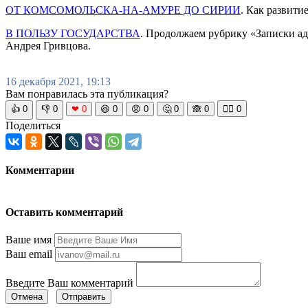
ОТ КОМСОМОЛЬСКА-НА-АМУРЕ ДО СИРИИ
. Как развити
В ПОЛЬЗУ ГОСУДАРСТВА
. Продолжаем рубрику «Записки ад
Андрея Гривцова.
16 декабря 2021, 19:13
Вам понравилась эта публикация?
👍
0
👎
0
❤
0
😆
0
😡
0
🤔
0
🙈
0
🧘‍♀️
0
Поделиться
Комментарии
Оставить комментарий
Ваше имя
Ваш email
Введите Ваш комментарий
Отмена
Отправить