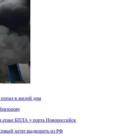
 попал в жилой дом
Невзорову
я атаке БПЛА у порта Новороссийск
семьей хотят выдворить из РФ