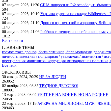
316
07 августа 2026, 11:20
США попросили РФ освободить бывшего 
504
07 августа 2026, 10:19
Украина ударила по складу Wildberries в
724
06 августа 2026, 21:19
Дрон со взрывчаткой в аэропорту Лейпци
1143
06 августа 2026, 21:06
Ребёнок и женщина погибли во время ур
1012
Все новости
ГЛАВНЫЕ ТЕМЫ
космос
атака дронов, беспилотников, бпла
монархия, дворянств
личность известная / популярная / уважаемая / знаменитая / ис
преступления
мошенники
коррупция
миграционная политика,
Все теги
ЭКСКЛЮЗИВЫ
30 января 2024, 20:29
НЕ ЗА ЛЮДЕЙ
263052
02 ноября 2023, 08:35
ТРУДНОЕ ДЕТСТВО!
188991
13 марта 2023, 08:04
УБИТ НЕ НА ВОЙНЕ, НО НА РОДИНЕ
240581
22 марта 2023, 17:19
АФЕРА НА МИЛЛИОНЫ. МУЖ - ЖЕН
209463