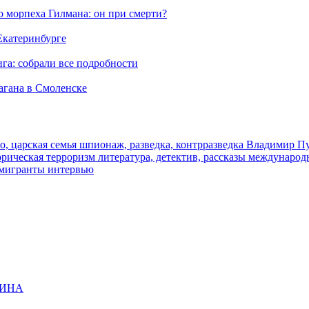
морпеха Гилмана: он при смерти?
 Екатеринбурге
га: собрали все подробности
агана в Смоленске
о, царская семья
шпионаж, разведка, контрразведка
Владимир П
торическая
терроризм
литература, детектив, рассказы
международ
 мигранты
интервью
ЩИНА