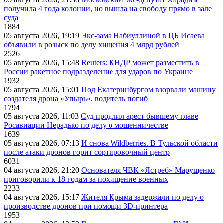
получила 4 года колонии, но вышла на свободу прямо в зале
суда
1884
05 августа 2026, 19:19
Экс-зама Набиуллиной в ЦБ Исаева
объявили в розыск по делу хищения 4 млрд рублей
2526
05 августа 2026, 15:48
Reuters: КНДР может разместить в
России ракетное подразделение для ударов по Украине
1932
05 августа 2026, 15:01
Под Екатеринбургом взорвали машину
создателя дрона «Упырь», водитель погиб
1794
05 августа 2026, 11:03
Суд продлил арест бывшему главе
Росавиации Нерадько по делу о мошенничестве
1639
05 августа 2026, 07:13
И снова Wildberries. В Тульской области
после атаки дронов горит сортировочный центр
6031
04 августа 2026, 21:20
Основателя ЧВК «Ястреб» Марущенко
приговорили к 18 годам за похищение военных
2233
04 августа 2026, 15:17
Жителя Крыма задержали по делу о
производстве дронов при помощи 3D‑принтера
1953