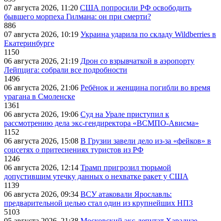
07 августа 2026, 11:20
США попросили РФ освободить
бывшего морпеха Гилмана: он при смерти?
886
07 августа 2026, 10:19
Украина ударила по складу Wildberries в
Екатеринбурге
1150
06 августа 2026, 21:19
Дрон со взрывчаткой в аэропорту
Лейпцига: собрали все подробности
1496
06 августа 2026, 21:06
Ребёнок и женщина погибли во время
урагана в Смоленске
1361
06 августа 2026, 19:06
Суд на Урале приступил к
рассмотрению дела экс-гендиректора «ВСМПО-Ависма»
1152
06 августа 2026, 15:08
В Грузии завели дело из-за «фейков» в
соцсетях о притеснениях туристов из РФ
1246
06 августа 2026, 12:14
Трамп пригрозил тюрьмой
допустившим утечку данных о нехватке ракет у США
1139
06 августа 2026, 09:34
ВСУ атаковали Ярославль:
предварительной целью стал один из крупнейших НПЗ
5103
05 августа 2026, 21:38
Московский экс-депутат Харадизе