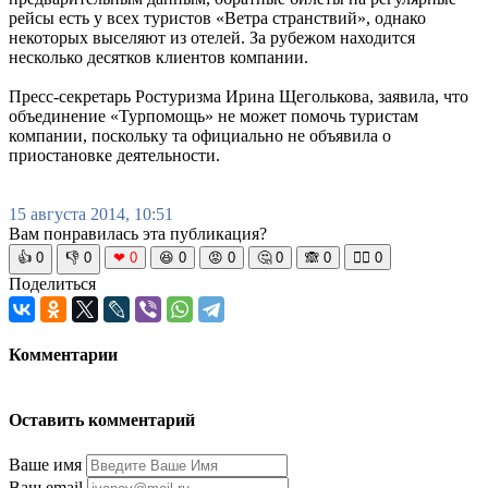
рейсы есть у всех туристов «Ветра странствий», однако
некоторых выселяют из отелей. За рубежом находится
несколько десятков клиентов компании.
Пресс-секретарь Ростуризма Ирина Щеголькова, заявила, что
объединение «Турпомощь» не может помочь туристам
компании, поскольку та официально не объявила о
приостановке деятельности.
15 августа 2014, 10:51
Вам понравилась эта публикация?
👍
0
👎
0
❤
0
😆
0
😡
0
🤔
0
🙈
0
🧘‍♀️
0
Поделиться
Комментарии
Оставить комментарий
Ваше имя
Ваш email