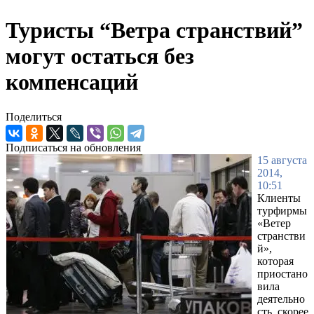
Туристы “Ветра странствий”
могут остаться без
компенсаций
Поделиться
Подписаться на обновления
15 августа
2014,
10:51
Клиенты
турфирмы
«Ветер
странстви
й»,
которая
приостано
вила
деятельно
сть, скорее