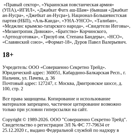
«Правый сектор», «Украинская повстанческая армия»
(УПА),«ИГИЛ», «Джабхат Фатх аш-Шам» (бывшая «Джабхат
ан-Нусра», «Джебхат ан-Нусра»), Национал-Большевистская
партия (НБП), «Аль-Каида», «УНА-УНСО», «Талибан»,
«Меджлис крымско-татарского народа», «Свидетели Иеговы»,
«Мизантропик Дивижн», «Братство» Корчинского,
«Артподготовка», «Тризуб им. Степана Бандеры», «НСО»,
«Славянский союз», «Формат-18», Дуров Павел Валерьевич.
18+
Учредитель: ООО «Совершенно Секретно Трейд».
Юридический адрес: 360051, Кабардино-Балкарская Респ., г.
Нальчик, ул. Пачева, д. 36
Почтовый адрес: 127247, г. Москва, Дмитровское шоссе, д.
100, стр. 2
Все права защищены. Копирование и использование
материалов запрещено, частичное цитирование возможно
только при условии гиперссылки на сайт.
Copyright © 1989-2026. ООО "Совершенно Секретно Трейд".
Свидетельство о регистрации ЭЛ № ФС 77-79634 от
25.12.2020 г., выдано Федеральной службой по надзору в