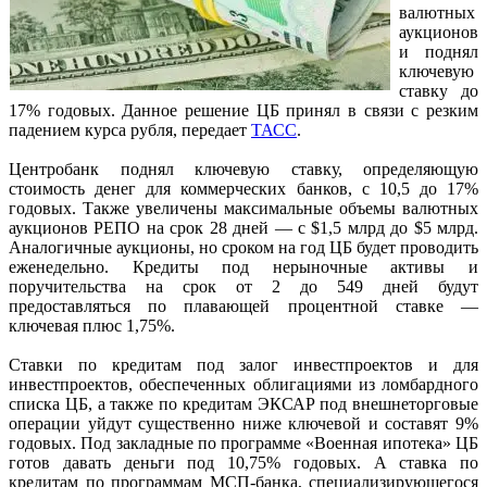
валютных
аукционов
и поднял
ключевую
ставку до
17% годовых. Данное решение ЦБ принял в связи с резким
падением курса рубля, передает
ТАСС
.
Центробанк поднял ключевую ставку, определяющую
стоимость денег для коммерческих банков, с 10,5 до 17%
годовых. Также увеличены максимальные объемы валютных
аукционов РЕПО на срок 28 дней — с $1,5 млрд до $5 млрд.
Аналогичные аукционы, но сроком на год ЦБ будет проводить
еженедельно. Кредиты под нерыночные активы и
поручительства на срок от 2 до 549 дней будут
предоставляться по плавающей процентной ставке —
ключевая плюс 1,75%.
Ставки по кредитам под залог инвестпроектов и для
инвестпроектов, обеспеченных облигациями из ломбардного
списка ЦБ, а также по кредитам ЭКСАР под внешнеторговые
операции уйдут существенно ниже ключевой и составят 9%
годовых. Под закладные по программе «Военная ипотека» ЦБ
готов давать деньги под 10,75% годовых. А ставка по
кредитам по программам МСП-банка, специализирующегося