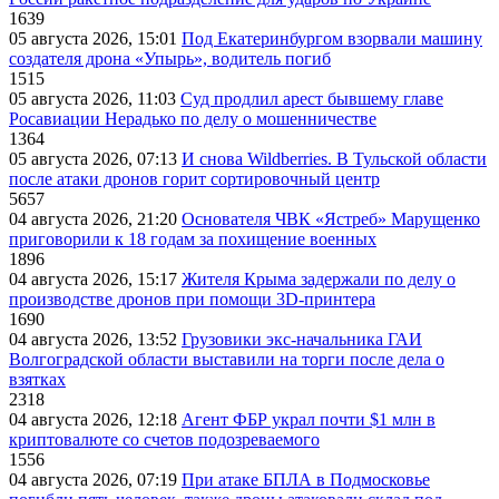
1639
05 августа 2026, 15:01
Под Екатеринбургом взорвали машину
создателя дрона «Упырь», водитель погиб
1515
05 августа 2026, 11:03
Суд продлил арест бывшему главе
Росавиации Нерадько по делу о мошенничестве
1364
05 августа 2026, 07:13
И снова Wildberries. В Тульской области
после атаки дронов горит сортировочный центр
5657
04 августа 2026, 21:20
Основателя ЧВК «Ястреб» Марущенко
приговорили к 18 годам за похищение военных
1896
04 августа 2026, 15:17
Жителя Крыма задержали по делу о
производстве дронов при помощи 3D‑принтера
1690
04 августа 2026, 13:52
Грузовики экс-начальника ГАИ
Волгоградской области выставили на торги после дела о
взятках
2318
04 августа 2026, 12:18
Агент ФБР украл почти $1 млн в
криптовалюте со счетов подозреваемого
1556
04 августа 2026, 07:19
При атаке БПЛА в Подмосковье