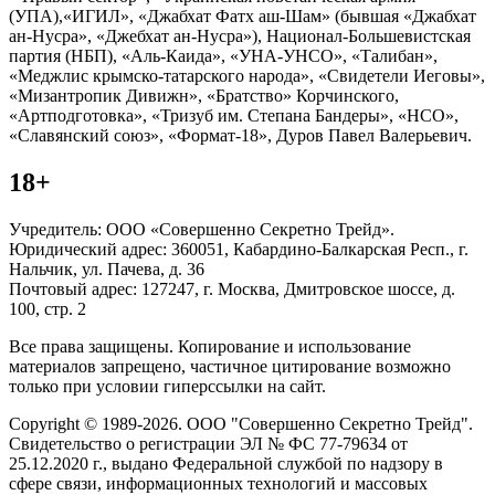
(УПА),«ИГИЛ», «Джабхат Фатх аш-Шам» (бывшая «Джабхат
ан-Нусра», «Джебхат ан-Нусра»), Национал-Большевистская
партия (НБП), «Аль-Каида», «УНА-УНСО», «Талибан»,
«Меджлис крымско-татарского народа», «Свидетели Иеговы»,
«Мизантропик Дивижн», «Братство» Корчинского,
«Артподготовка», «Тризуб им. Степана Бандеры», «НСО»,
«Славянский союз», «Формат-18», Дуров Павел Валерьевич.
18+
Учредитель: ООО «Совершенно Секретно Трейд».
Юридический адрес: 360051, Кабардино-Балкарская Респ., г.
Нальчик, ул. Пачева, д. 36
Почтовый адрес: 127247, г. Москва, Дмитровское шоссе, д.
100, стр. 2
Все права защищены. Копирование и использование
материалов запрещено, частичное цитирование возможно
только при условии гиперссылки на сайт.
Copyright © 1989-2026. ООО "Совершенно Секретно Трейд".
Свидетельство о регистрации ЭЛ № ФС 77-79634 от
25.12.2020 г., выдано Федеральной службой по надзору в
сфере связи, информационных технологий и массовых