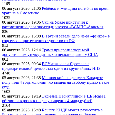
1165
06 августа 2026, 21:06
Ребёнок и женщина погибли во время
урагана в Смоленске
1035
06 августа 2026, 19:06
Суд на Урале приступил к
рассмотрению дела экс-гендиректора «ВСМПО-Ависма»
836
06 августа 2026, 15:08
В Грузии завели дело из-за «фейков» в
соцсетях о притеснениях туристов из РФ
913
06 августа 2026, 12:14
Трамп пригрозил тюрьмой
допустившим утечку данных о нехватке ракет у США
862
06 августа 2026, 09:34
ВСУ атаковали Ярославль:
предварительной целью стал один из крупнейших НПЗ
4748
05 августа 2026, 21:38
Московский экс-депутат Харадизе
получила 4 года колонии, но вышла на свободу прямо в зале
суда
1603
05 августа 2026, 19:19
Экс-зама Набиуллиной в ЦБ Исаева
объявили в розыск по делу хищения 4 млрд рублей
2164
05 августа 2026, 15:48
Reuters: КНДР может разместить в
России ракетное подразделение для ударов по Украине