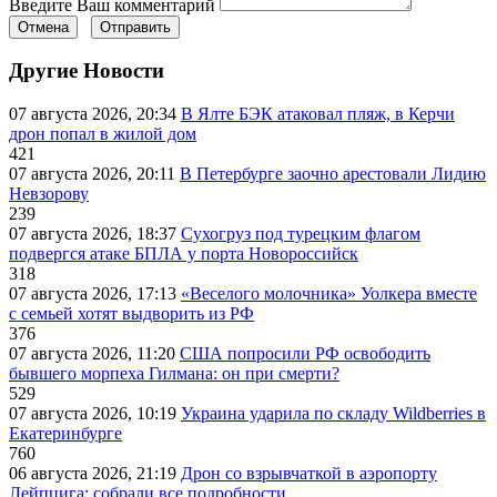
Введите Ваш комментарий
Отмена
Отправить
Другие Новости
07 августа 2026, 20:34
В Ялте БЭК атаковал пляж, в Керчи
дрон попал в жилой дом
421
07 августа 2026, 20:11
В Петербурге заочно арестовали Лидию
Невзорову
239
07 августа 2026, 18:37
Сухогруз под турецким флагом
подвергся атаке БПЛА у порта Новороссийск
318
07 августа 2026, 17:13
«Веселого молочника» Уолкера вместе
с семьей хотят выдворить из РФ
376
07 августа 2026, 11:20
США попросили РФ освободить
бывшего морпеха Гилмана: он при смерти?
529
07 августа 2026, 10:19
Украина ударила по складу Wildberries в
Екатеринбурге
760
06 августа 2026, 21:19
Дрон со взрывчаткой в аэропорту
Лейпцига: собрали все подробности