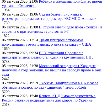
06 августа 2026, 21:06
Ребёнок и женщина погибли во время
урагана в Смоленске
1954
06 августа 2026, 19:06
Суд на Урале приступил к
рассмотрению дела экс-гендиректора «ВСМПО-Ависма»
1739
06 августа 2026, 15:08
В Грузии завели дело из-за «фейков» в
соцсетях о притеснениях туристов из РФ
1822
06 августа 2026, 12:14
Трамп пригрозил тюрьмой
допустившим утечку данных о нехватке ракет у США
1669
06 августа 2026, 09:34
ВСУ атаковали Ярославль:
предварительной целью стал один из крупнейших НПЗ
5738
05 августа 2026, 21:38
Московский экс-депутат Харадизе
получила 4 года колонии, но вышла на свободу прямо в зале
суда
2442
05 августа 2026, 19:19
Экс-зама Набиуллиной в ЦБ Исаева
объявили в розыск по делу хищения 4 млрд рублей
3209
05 августа 2026, 15:48
Reuters: КНДР может разместить в
России ракетное подразделение для ударов по Украине
2518