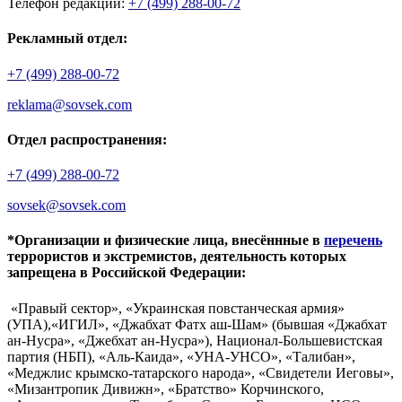
Телефон редакции:
+7 (499) 288-00-72
Рекламный отдел:
+7 (499) 288-00-72
reklama@sovsek.com
Отдел распространения:
+7 (499) 288-00-72
sovsek@sovsek.com
*Организации и физические лица, внесённные в
перечень
террористов и экстремистов, деятельность которых
запрещена в Российской Федерации:
«Правый сектор», «Украинская повстанческая армия»
(УПА),«ИГИЛ», «Джабхат Фатх аш-Шам» (бывшая «Джабхат
ан-Нусра», «Джебхат ан-Нусра»), Национал-Большевистская
партия (НБП), «Аль-Каида», «УНА-УНСО», «Талибан»,
«Меджлис крымско-татарского народа», «Свидетели Иеговы»,
«Мизантропик Дивижн», «Братство» Корчинского,