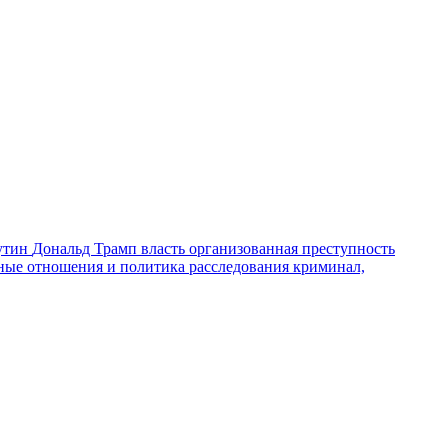
утин
Дональд Трамп
власть
организованная преступность
ные отношения и политика
расследования
криминал,