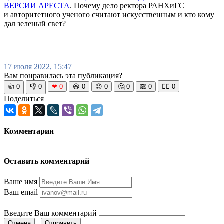
ВЕРСИИ АРЕСТА
. Почему дело ректора РАНХиГС
и авторитетного ученого считают искусственным и кто кому
дал зеленый свет?
17 июля 2022, 15:47
Вам понравилась эта публикация?
👍
0
👎
0
❤
0
😆
0
😡
0
🤔
0
🙈
0
🧘‍♀️
0
Поделиться
Комментарии
Оставить комментарий
Ваше имя
Ваш email
Введите Ваш комментарий
Отмена
Отправить