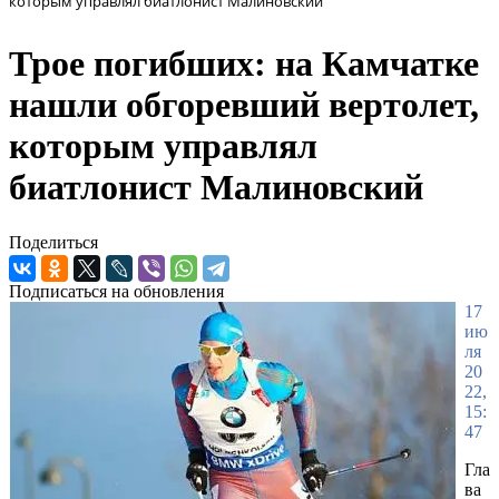
которым управлял биатлонист Малиновский
Трое погибших: на Камчатке
нашли обгоревший вертолет,
которым управлял
биатлонист Малиновский
Поделиться
Подписаться на обновления
17
ию
ля
20
22,
15:
47
Гла
ва