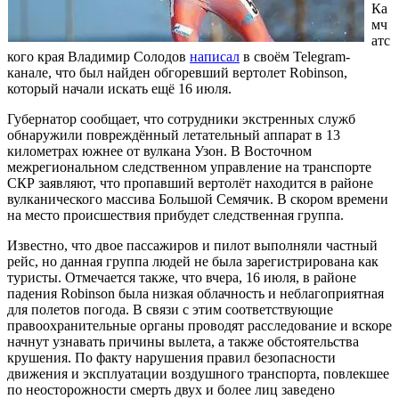
Ка
мч
атс
кого края Владимир Солодов
написал
в своём Telegram-
канале, что был найден обгоревший вертолет Robinson,
который начали искать ещё 16 июля.
Губернатор сообщает, что сотрудники экстренных служб
обнаружили повреждённый летательный аппарат в 13
километрах южнее от вулкана Узон. В Восточном
межрегиональном следственном управление на транспорте
СКР заявляют, что пропавший вертолёт находится в районе
вулканического массива Большой Семячик. В скором времени
на место происшествия прибудет следственная группа.
Известно, что двое пассажиров и пилот выполняли частный
рейс, но данная группа людей не была зарегистрирована как
туристы. Отмечается также, что вчера, 16 июля, в районе
падения Robinson была низкая облачность и неблагоприятная
для полетов погода. В связи с этим соответствующие
правоохранительные органы проводят расследование и вскоре
начнут узнавать причины вылета, а также обстоятельства
крушения. По факту нарушения правил безопасности
движения и эксплуатации воздушного транспорта, повлекшее
по неосторожности смерть двух и более лиц заведено