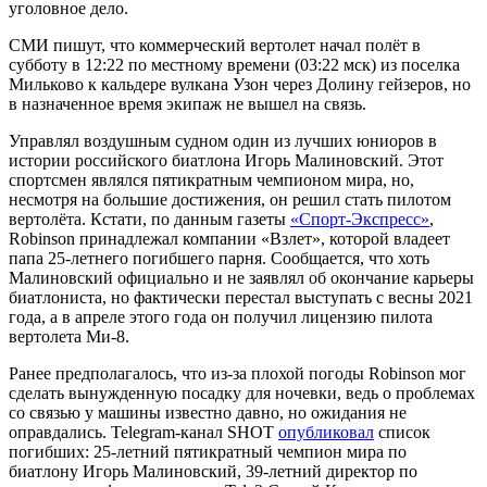
уголовное дело.
СМИ пишут, что коммерческий вертолет начал полёт в
субботу в 12:22 по местному времени (03:22 мск) из поселка
Мильково к кальдере вулкана Узон через Долину гейзеров, но
в назначенное время экипаж не вышел на связь.
Управлял воздушным судном один из лучших юниоров в
истории российского биатлона Игорь Малиновский. Этот
спортсмен являлся пятикратным чемпионом мира, но,
несмотря на большие достижения, он решил стать пилотом
вертолёта. Кстати, по данным газеты
«Спорт-Экспресс»
,
Robinson принадлежал компании «Взлет», которой владеет
папа 25-летнего погибшего парня. Сообщается, что хоть
Малиновский официально и не заявлял об окончание карьеры
биатлониста, но фактически перестал выступать с весны 2021
года, а в апреле этого года он получил лицензию пилота
вертолета Ми-8.
Ранее предполагалось, что из-за плохой погоды Robinson мог
сделать вынужденную посадку для ночевки, ведь о проблемах
со связью у машины известно давно, но ожидания не
оправдались. Telegram-канал SHOT
опубликовал
список
погибших: 25-летний пятикратный чемпион мира по
биатлону Игорь Малиновский, 39-летний директор по