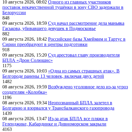
10 августа 2026, 08:02
Одного из главных участников
поставок некачественной тушёнки в зону СВО задержали в
Белоруссии
848
09 августа 2026, 18:59
Суд начал рассмотрение дела маньяка
Гаськова, убивавшего девушек в Подмосковье
882
09 августа 2026, 18:42
Российские базы Хмеймим и Тартус в
Сирии преобразуют в центры подготовки
918
09 августа 2026, 15:20
Суд арестовал главу производителя
БПЛА «Дрон Солюшнс»
1175
09 августа 2026, 10:03
«Одна из самых страшных атак». В
Белгороде ранены 13 человек, включая двух детей
1482
08 августа 2026, 19:59
Возбуждено уголовное дело из-за угроз
создателям «Колобка»
1196
08 августа 2026, 19:34
Неопознанный БПЛА залетел в
Болгарию и взорвался у Трансбалканского газопровода
1439
08 августа 2026, 13:47
Из-за атак БПЛА все пляжи в
Геленджике, Кабардинке и Дивноморском закрыли
4163