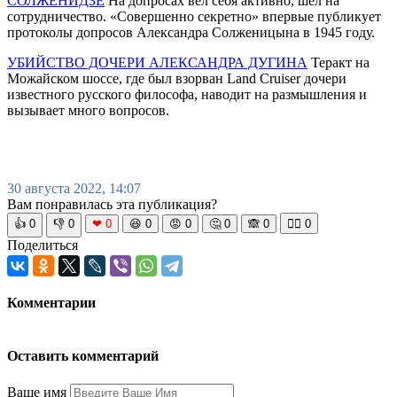
СОЛЖЕНИДЗЕ
На допросах вел себя активно, шел на
сотрудничество. «Совершенно секретно» впервые публикует
протоколы допросов Александра Солженицына в 1945 году.
УБИЙСТВО ДОЧЕРИ АЛЕКСАНДРА ДУГИНА
Теракт на
Можайском шоссе, где был взорван Land Cruiser дочери
известного русского философа, наводит на размышления и
вызывает много вопросов.
30 августа 2022, 14:07
Вам понравилась эта публикация?
👍
0
👎
0
❤
0
😆
0
😡
0
🤔
0
🙈
0
🧘‍♀️
0
Поделиться
Комментарии
Оставить комментарий
Ваше имя