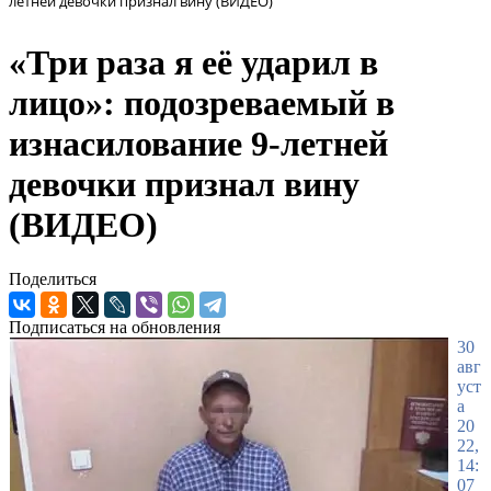
летней девочки признал вину (ВИДЕО)
«Три раза я её ударил в
лицо»: подозреваемый в
изнасилование 9-летней
девочки признал вину
(ВИДЕО)
Поделиться
Подписаться на обновления
30
авг
уст
а
20
22,
14:
07