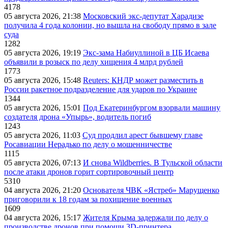
4178
05 августа 2026, 21:38
Московский экс-депутат Харадизе
получила 4 года колонии, но вышла на свободу прямо в зале
суда
1282
05 августа 2026, 19:19
Экс-зама Набиуллиной в ЦБ Исаева
объявили в розыск по делу хищения 4 млрд рублей
1773
05 августа 2026, 15:48
Reuters: КНДР может разместить в
России ракетное подразделение для ударов по Украине
1344
05 августа 2026, 15:01
Под Екатеринбургом взорвали машину
создателя дрона «Упырь», водитель погиб
1243
05 августа 2026, 11:03
Суд продлил арест бывшему главе
Росавиации Нерадько по делу о мошенничестве
1115
05 августа 2026, 07:13
И снова Wildberries. В Тульской области
после атаки дронов горит сортировочный центр
5310
04 августа 2026, 21:20
Основателя ЧВК «Ястреб» Марущенко
приговорили к 18 годам за похищение военных
1609
04 августа 2026, 15:17
Жителя Крыма задержали по делу о
производстве дронов при помощи 3D‑принтера