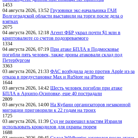
1453
04 августа 2026, 13:52
Грузовики экс-начальника ГАИ
Волгоградской области выставили на торги после дела о
взятках
2075
04 августа 2026, 12:18
Агент ФБР украл почти $1 млн в
криптовалюте со счетов подозреваемого
1334
04 августа 2026, 07:19
При атаке БПЛА в Подмосковье
погибли пять человек, также дроны атаковали склад под
Петербургом
3363
03 августа 2026, 21:33
ФАС возбудила дело против Apple из-за
отказа в предустановке Max и RuStore на iPhone
1644
03 августа 2026, 14:42
Шесть человек погибли при атаке
БПЛА в Архипо-Осиповке, еще 40 пострадали
2809
03 августа 2026, 14:00
На Кубани организаторов незаконной
миграции приговорили к 22 годам на троих
1725
03 августа 2026, 11:39
Суд не разрешил властям Израиля
использовать крокодилов для охраны тюрем
1688
03 августа 2026, 08:45
Склад Wildberries загорелся после атаки