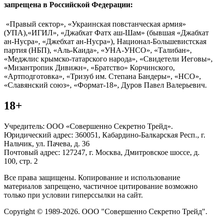
запрещена в Российской Федерации:
«Правый сектор», «Украинская повстанческая армия»
(УПА),«ИГИЛ», «Джабхат Фатх аш-Шам» (бывшая «Джабхат
ан-Нусра», «Джебхат ан-Нусра»), Национал-Большевистская
партия (НБП), «Аль-Каида», «УНА-УНСО», «Талибан»,
«Меджлис крымско-татарского народа», «Свидетели Иеговы»,
«Мизантропик Дивижн», «Братство» Корчинского,
«Артподготовка», «Тризуб им. Степана Бандеры», «НСО»,
«Славянский союз», «Формат-18», Дуров Павел Валерьевич.
18+
Учредитель: ООО «Совершенно Секретно Трейд».
Юридический адрес: 360051, Кабардино-Балкарская Респ., г.
Нальчик, ул. Пачева, д. 36
Почтовый адрес: 127247, г. Москва, Дмитровское шоссе, д.
100, стр. 2
Все права защищены. Копирование и использование
материалов запрещено, частичное цитирование возможно
только при условии гиперссылки на сайт.
Copyright © 1989-2026. ООО "Совершенно Секретно Трейд".