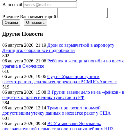
Ваш email
Введите Ваш комментарий
Отмена
Отправить
Другие Новости
06 августа 2026, 21:19
Дрон со взрывчаткой в аэропорту
Лейпцига: собрали все подробности
802
06 августа 2026, 21:06
Ребёнок и женщина погибли во время
урагана в Смоленске
616
06 августа 2026, 19:06
Суд на Урале приступил к
рассмотрению дела экс-гендиректора «ВСМПО-Ависма»
519
06 августа 2026, 15:08
В Грузии завели дело из-за «фейков» в
соцсетях о притеснениях туристов из РФ
584
06 августа 2026, 12:14
Трамп пригрозил тюрьмой
допустившим утечку данных о нехватке ракет у США
601
06 августа 2026, 09:34
ВСУ атаковали Ярославль:
предварительной целью стал один из крупнейших НПЗ