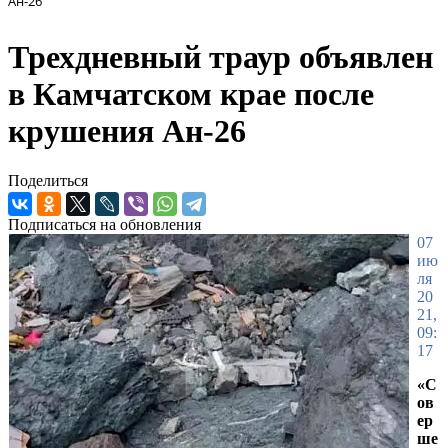
Ан-26
Трехдневный траур объявлен
в Камчатском крае после
крушения Ан-26
Поделиться
Подписаться на обновления
07
ию
ля
20
21,
09:
17
«С
ов
ер
ше