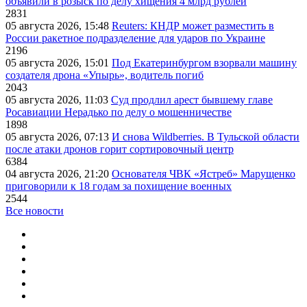
объявили в розыск по делу хищения 4 млрд рублей
2831
05 августа 2026, 15:48
Reuters: КНДР может разместить в
России ракетное подразделение для ударов по Украине
2196
05 августа 2026, 15:01
Под Екатеринбургом взорвали машину
создателя дрона «Упырь», водитель погиб
2043
05 августа 2026, 11:03
Суд продлил арест бывшему главе
Росавиации Нерадько по делу о мошенничестве
1898
05 августа 2026, 07:13
И снова Wildberries. В Тульской области
после атаки дронов горит сортировочный центр
6384
04 августа 2026, 21:20
Основателя ЧВК «Ястреб» Марущенко
приговорили к 18 годам за похищение военных
2544
Все новости