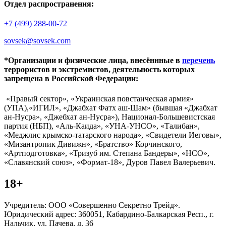
Отдел распространения:
+7 (499) 288-00-72
sovsek@sovsek.com
*Организации и физические лица, внесённные в
перечень
террористов и экстремистов, деятельность которых
запрещена в Российской Федерации:
«Правый сектор», «Украинская повстанческая армия»
(УПА),«ИГИЛ», «Джабхат Фатх аш-Шам» (бывшая «Джабхат
ан-Нусра», «Джебхат ан-Нусра»), Национал-Большевистская
партия (НБП), «Аль-Каида», «УНА-УНСО», «Талибан»,
«Меджлис крымско-татарского народа», «Свидетели Иеговы»,
«Мизантропик Дивижн», «Братство» Корчинского,
«Артподготовка», «Тризуб им. Степана Бандеры», «НСО»,
«Славянский союз», «Формат-18», Дуров Павел Валерьевич.
18+
Учредитель: ООО «Совершенно Секретно Трейд».
Юридический адрес: 360051, Кабардино-Балкарская Респ., г.
Нальчик, ул. Пачева, д. 36