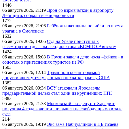
1446
06 августа 2026, 21:19
Дрон со взрывчаткой в аэропорту
Лейпцига: собрали все подробности
1772
06 августа 2026, 21:06
Ребёнок и женщина погибли во время
урагана в Смоленске
1632
06 августа 2026, 19:06
Суд на Урале приступил к
рассмотрению дела экс-гендиректора «ВСМПО-Ависма»
1424
06 августа 2026, 15:08
В Грузии завели дело из-за «фейков» в
соцсетях о притеснениях туристов из РФ
1503
06 августа 2026, 12:14
Трамп пригрозил тюрьмой
допустившим утечку данных о нехватке ракет у США
1382
06 августа 2026, 09:34
ВСУ атаковали Ярославль:
предварительной целью стал один из крупнейших НПЗ
5383
05 августа 2026, 21:38
Московский экс-депутат Харадизе
получила 4 года колонии, но вышла на свободу прямо в зале
суда
2144
05 августа 2026, 19:19
Экс-зама Набиуллиной в ЦБ Исаева