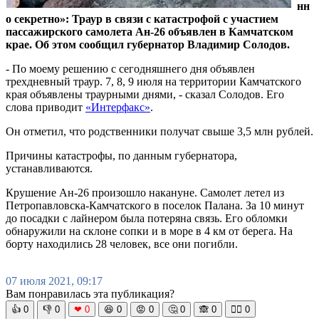
нн
о секретно»: Траур в связи с катастрофой с участием
пассажирского самолета Ан-26 объявлен в Камчатском
крае. Об этом сообщил губернатор Владимир Солодов.
- По моему решению с сегодняшнего дня объявлен
трехдневный траур. 7, 8, 9 июля на территории Камчатского
края объявлены траурными днями, - сказал Солодов. Его
слова приводит
«Интерфакс»
.
Он отметил, что родственники получат свыше 3,5 млн рублей.
Причины катастрофы, по данным губернатора,
устанавливаются.
Крушение Ан-26 произошло накануне. Самолет летел из
Петропавловска-Камчатского в поселок Палана. За 10 минут
до посадки с лайнером была потеряна связь. Его обломки
обнаружили на склоне сопки и в море в 4 км от берега. На
борту находились 28 человек, все они погибли.
07 июля 2021, 09:17
Вам понравилась эта публикация?
👍
0
👎
0
❤
0
😆
0
😡
0
🤔
0
🙈
0
🧘‍♀️
0