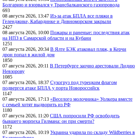
Болгарию и взорвался у Трансбалканского газопровода
693
08 августа 2026, 13:47
Из-за атак БПЛА все пляжи в
Геленджике, Кабардинке и Дивноморском закрыли
2427
08 августа 2026, 10:00
Пожары и раненые: последствия атак
на НПЗ в Самарской области и на Кубани
1251
07 августа 2026, 20:34
В Ялте БЭК атаковал пляж, в Керчи
дрон попал в жилой дом
1850
07 августа 2026, 20:11
В Петербурге заочно арестовали Лидию
Невзорову
1085
07 августа 2026, 18:37
Сухогруз под турецким флагом
подвергся атаке БПЛА у порта Новороссийск
1147
07 августа 2026, 17:13
«Веселого молочника» Уолкера вместе
с семьей хотят выдворить из РФ
1180
07 августа 2026, 11:20
США попросили РФ освободить
бывшего морпеха Гилмана: он при смерти?
1172
07 августа 2026, 10:19
Украина ударила по складу Wildberries в
Екатеринбурге