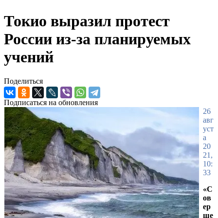
Токио выразил протест
России из-за планируемых
учений
Поделиться
Подписаться на обновления
26
авг
уст
а
20
21,
10:
33
«С
ов
ер
ше