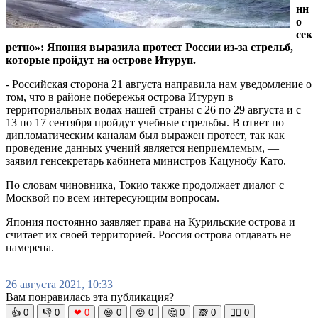
нн
о
сек
ретно»: Япония выразила протест России из-за стрельб,
которые пройдут на острове Итуруп.
- Российская сторона 21 августа направила нам уведомление о
том, что в районе побережья острова Итуруп в
территориальных водах нашей страны с 26 по 29 августа и с
13 по 17 сентября пройдут учебные стрельбы. В ответ по
дипломатическим каналам был выражен протест, так как
проведение данных учений является неприемлемым, —
заявил генсекретарь кабинета министров Кацунобу Като.
По словам чиновника, Токио также продолжает диалог с
Москвой по всем интересующим вопросам.
Япония постоянно заявляет права на Курильские острова и
считает их своей территорией. Россия острова отдавать не
намерена.
26 августа 2021, 10:33
Вам понравилась эта публикация?
👍
0
👎
0
❤
0
😆
0
😡
0
🤔
0
🙈
0
🧘‍♀️
0