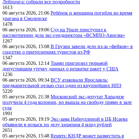
Лейпцига: собрали все подробности
1613
06 августа 2026, 21:06
Ребёнок и женщина погибли во время
урагана в Смоленске
1478
06 августа 2026, 19:06
Суд на Урале приступил к
рассмотрению дела экс-гендиректора «ВСМПО-Ависма»
1267
06 августа 2026, 15:08
В Грузии завели дело из-за «фейков» в
соцсетях о притеснениях туристов из РФ
1347
06 августа 2026, 12:14
Трамп пригрозил тюрьмой
допустившим утечку данных о нехватке ракет у США
1236
06 августа 2026, 09:34
ВСУ атаковали Ярославль:
предварительной целью стал один из крупнейших НПЗ
5220
05 августа 2026, 21:38
Московский экс-депутат Харадизе
получила 4 года колонии, но вышла на свободу прямо в зале
суда
1991
05 августа 2026, 19:19
Экс-зама Набиуллиной в ЦБ Исаева
объявили в розыск по делу хищения 4 млрд рублей
2651
05 августа 2026, 15:48
Reuters: КНДР может разместить в