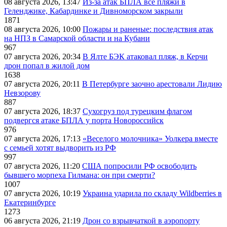
08 августа 2026, 13:47
Из-за атак БПЛА все пляжи в
Геленджике, Кабардинке и Дивноморском закрыли
1871
08 августа 2026, 10:00
Пожары и раненые: последствия атак
на НПЗ в Самарской области и на Кубани
967
07 августа 2026, 20:34
В Ялте БЭК атаковал пляж, в Керчи
дрон попал в жилой дом
1638
07 августа 2026, 20:11
В Петербурге заочно арестовали Лидию
Невзорову
887
07 августа 2026, 18:37
Сухогруз под турецким флагом
подвергся атаке БПЛА у порта Новороссийск
976
07 августа 2026, 17:13
«Веселого молочника» Уолкера вместе
с семьей хотят выдворить из РФ
997
07 августа 2026, 11:20
США попросили РФ освободить
бывшего морпеха Гилмана: он при смерти?
1007
07 августа 2026, 10:19
Украина ударила по складу Wildberries в
Екатеринбурге
1273
06 августа 2026, 21:19
Дрон со взрывчаткой в аэропорту