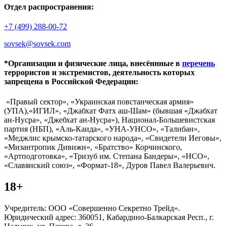
Отдел распространения:
+7 (499) 288-00-72
sovsek@sovsek.com
*Организации и физические лица, внесённные в
перечень
террористов и экстремистов, деятельность которых
запрещена в Российской Федерации:
«Правый сектор», «Украинская повстанческая армия»
(УПА),«ИГИЛ», «Джабхат Фатх аш-Шам» (бывшая «Джабхат
ан-Нусра», «Джебхат ан-Нусра»), Национал-Большевистская
партия (НБП), «Аль-Каида», «УНА-УНСО», «Талибан»,
«Меджлис крымско-татарского народа», «Свидетели Иеговы»,
«Мизантропик Дивижн», «Братство» Корчинского,
«Артподготовка», «Тризуб им. Степана Бандеры», «НСО»,
«Славянский союз», «Формат-18», Дуров Павел Валерьевич.
18+
Учредитель: ООО «Совершенно Секретно Трейд».
Юридический адрес: 360051, Кабардино-Балкарская Респ., г.