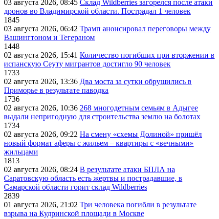
03 августа 2026, 08:45
Склад Wildberries загорелся после атаки
дронов во Владимирской области. Пострадал 1 человек
1845
03 августа 2026, 06:42
Трамп анонсировал переговоры между
Вашингтоном и Тегераном
1448
02 августа 2026, 15:41
Количество погибших при вторжении в
испанскую Сеуту мигрантов достигло 90 человек
1733
02 августа 2026, 13:36
Два моста за сутки обрушились в
Приморье в результате паводка
1736
02 августа 2026, 10:36
268 многодетным семьям в Адыгее
выдали непригодную для строительства землю на болотах
1734
02 августа 2026, 09:22
На смену «схемы Долиной» пришёл
новый формат аферы с жильем – квартиры с «вечными»
жильцами
1813
02 августа 2026, 08:24
В результате атаки БПЛА на
Саратовскую область есть жертвы и пострадавшие, в
Самарской области горит склад Wildberries
2839
01 августа 2026, 21:02
Три человека погибли в результате
взрыва на Кудринской площади в Москве