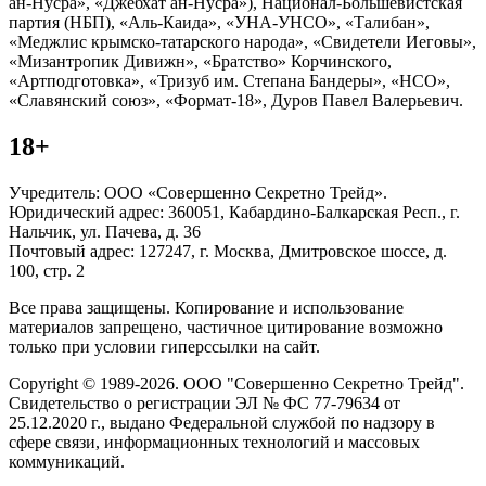
ан-Нусра», «Джебхат ан-Нусра»), Национал-Большевистская
партия (НБП), «Аль-Каида», «УНА-УНСО», «Талибан»,
«Меджлис крымско-татарского народа», «Свидетели Иеговы»,
«Мизантропик Дивижн», «Братство» Корчинского,
«Артподготовка», «Тризуб им. Степана Бандеры», «НСО»,
«Славянский союз», «Формат-18», Дуров Павел Валерьевич.
18+
Учредитель: ООО «Совершенно Секретно Трейд».
Юридический адрес: 360051, Кабардино-Балкарская Респ., г.
Нальчик, ул. Пачева, д. 36
Почтовый адрес: 127247, г. Москва, Дмитровское шоссе, д.
100, стр. 2
Все права защищены. Копирование и использование
материалов запрещено, частичное цитирование возможно
только при условии гиперссылки на сайт.
Copyright © 1989-2026. ООО "Совершенно Секретно Трейд".
Свидетельство о регистрации ЭЛ № ФС 77-79634 от
25.12.2020 г., выдано Федеральной службой по надзору в
сфере связи, информационных технологий и массовых
коммуникаций.