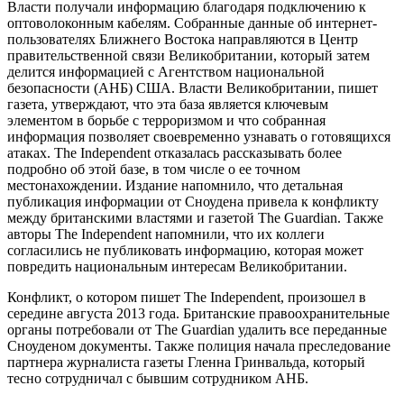
Власти получали информацию благодаря подключению к
оптоволоконным кабелям. Собранные данные об интернет-
пользователях Ближнего Востока направляются в Центр
правительственной связи Великобритании, который затем
делится информацией с Агентством национальной
безопасности (АНБ) США. Власти Великобритании, пишет
газета, утверждают, что эта база является ключевым
элементом в борьбе с терроризмом и что собранная
информация позволяет своевременно узнавать о готовящихся
атаках. The Independent отказалась рассказывать более
подробно об этой базе, в том числе о ее точном
местонахождении. Издание напомнило, что детальная
публикация информации от Сноудена привела к конфликту
между британскими властями и газетой The Guardian. Также
авторы The Independent напомнили, что их коллеги
согласились не публиковать информацию, которая может
повредить национальным интересам Великобритании.
Конфликт, о котором пишет The Independent, произошел в
середине августа 2013 года. Британские правоохранительные
органы потребовали от The Guardian удалить все переданные
Сноуденом документы. Также полиция начала преследование
партнера журналиста газеты Гленна Гринвальда, который
тесно сотрудничал с бывшим сотрудником АНБ.