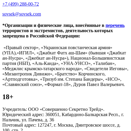
+7 (499) 288-00-72
sovsek@sovsek.com
*Организации и физические лица, внесённные в
перечень
террористов и экстремистов, деятельность которых
запрещена в Российской Федерации:
«Правый сектор», «Украинская повстанческая армия»
(УПА),«ИГИЛ», «Джабхат Фатх аш-Шам» (бывшая «Джабхат
ан-Нусра», «Джебхат ан-Нусра»), Национал-Большевистская
партия (НБП), «Аль-Каида», «УНА-УНСО», «Талибан»,
«Меджлис крымско-татарского народа», «Свидетели Иеговы»,
«Мизантропик Дивижн», «Братство» Корчинского,
«Артподготовка», «Тризуб им. Степана Бандеры», «НСО»,
«Славянский союз», «Формат-18», Дуров Павел Валерьевич.
18+
Учредитель: ООО «Совершенно Секретно Трейд».
Юридический адрес: 360051, Кабардино-Балкарская Респ., г.
Нальчик, ул. Пачева, д. 36
Почтовый адрес: 127247, г. Москва, Дмитровское шоссе, д.
100, стр. 2