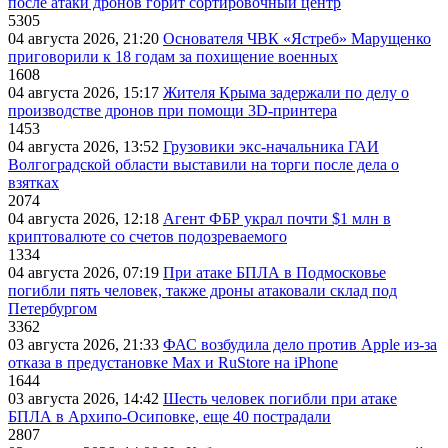
после атаки дронов горит сортировочный центр
5305
04 августа 2026, 21:20
Основателя ЧВК «Ястреб» Марущенко
приговорили к 18 годам за похищение военных
1608
04 августа 2026, 15:17
Жителя Крыма задержали по делу о
производстве дронов при помощи 3D‑принтера
1453
04 августа 2026, 13:52
Грузовики экс-начальника ГАИ
Волгоградской области выставили на торги после дела о
взятках
2074
04 августа 2026, 12:18
Агент ФБР украл почти $1 млн в
криптовалюте со счетов подозреваемого
1334
04 августа 2026, 07:19
При атаке БПЛА в Подмосковье
погибли пять человек, также дроны атаковали склад под
Петербургом
3362
03 августа 2026, 21:33
ФАС возбудила дело против Apple из-за
отказа в предустановке Max и RuStore на iPhone
1644
03 августа 2026, 14:42
Шесть человек погибли при атаке
БПЛА в Архипо-Осиповке, еще 40 пострадали
2807