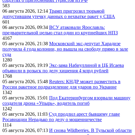
соцсетях о притеснениях туристов из РФ
583
06 августа 2026, 12:14
Трамп пригрозил тюрьмой
допустившим утечку данных о нехватке ракет у США
601
06 августа 2026, 09:34
ВСУ атаковали Ярославль:
предварительной целью стал один из крупнейших НПЗ
4167
05 августа 2026, 21:38
Московский экс-депутат Харадизе
получила 4 года колонии, но вышла на свободу прямо в зале
суда
1280
05 августа 2026, 19:19
Экс-зама Набиуллиной в ЦБ Исаева
объявили в розыск по делу хищения 4 млрд рублей
1768
05 августа 2026, 15:48
Reuters: КНДР может разместить в
России ракетное подразделение для ударов по Украине
1342
05 августа 2026, 15:01
Под Екатеринбургом взорвали машину
создателя дрона «Упырь», водитель погиб
1242
05 августа 2026, 11:03
Суд продлил арест бывшему главе
Росавиации Нерадько по делу о мошенничестве
1114
05 августа 2026, 07:13
И снова Wildberries. В Тульской области