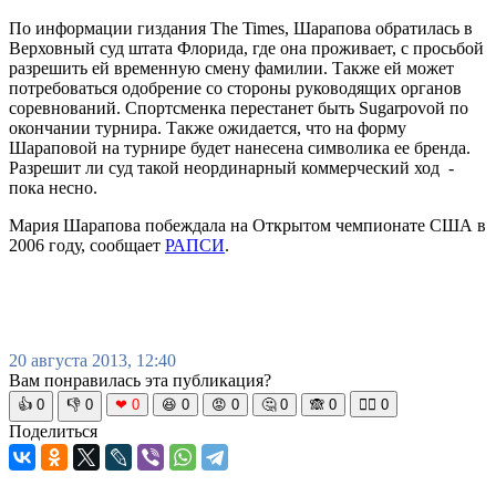
По информации гиздания The Times, Шарапова обратилась в
Верховный суд штата Флорида, где она проживает, с просьбой
разрешить ей временную смену фамилии. Также ей может
потребоваться одобрение со стороны руководящих органов
соревнований. Спортсменка перестанет быть Sugarpovой по
окончании турнира. Также ожидается, что на форму
Шараповой на турнире будет нанесена символика ее бренда.
Разрешит ли суд такой неординарный коммерческий ход -
пока несно.
Мария Шарапова побеждала на Открытом чемпионате США в
2006 году, сообщает
РАПСИ
.
20 августа 2013, 12:40
Вам понравилась эта публикация?
👍
0
👎
0
❤
0
😆
0
😡
0
🤔
0
🙈
0
🧘‍♀️
0
Поделиться