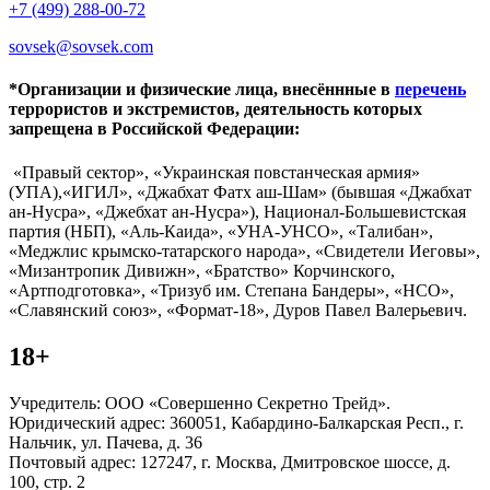
+7 (499) 288-00-72
sovsek@sovsek.com
*Организации и физические лица, внесённные в
перечень
террористов и экстремистов, деятельность которых
запрещена в Российской Федерации:
«Правый сектор», «Украинская повстанческая армия»
(УПА),«ИГИЛ», «Джабхат Фатх аш-Шам» (бывшая «Джабхат
ан-Нусра», «Джебхат ан-Нусра»), Национал-Большевистская
партия (НБП), «Аль-Каида», «УНА-УНСО», «Талибан»,
«Меджлис крымско-татарского народа», «Свидетели Иеговы»,
«Мизантропик Дивижн», «Братство» Корчинского,
«Артподготовка», «Тризуб им. Степана Бандеры», «НСО»,
«Славянский союз», «Формат-18», Дуров Павел Валерьевич.
18+
Учредитель: ООО «Совершенно Секретно Трейд».
Юридический адрес: 360051, Кабардино-Балкарская Респ., г.
Нальчик, ул. Пачева, д. 36
Почтовый адрес: 127247, г. Москва, Дмитровское шоссе, д.
100, стр. 2