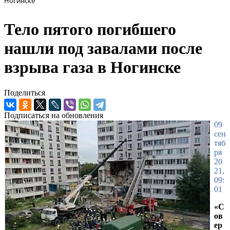
Ногинске
Тело пятого погибшего
нашли под завалами после
взрыва газа в Ногинске
Поделиться
Подписаться на обновления
09
сен
тяб
ря
20
21,
09:
01
«С
ов
ер