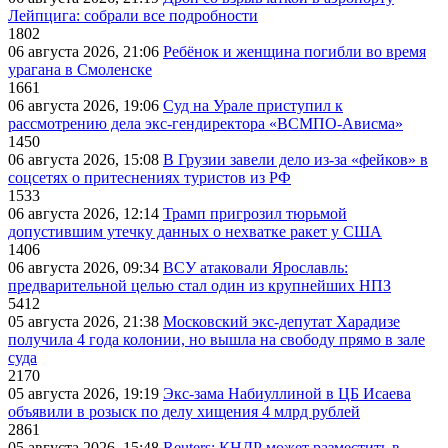
Лейпцига: собрали все подробности
1802
06 августа 2026, 21:06
Ребёнок и женщина погибли во время
урагана в Смоленске
1661
06 августа 2026, 19:06
Суд на Урале приступил к
рассмотрению дела экс-гендиректора «ВСМПО-Ависма»
1450
06 августа 2026, 15:08
В Грузии завели дело из-за «фейков» в
соцсетях о притеснениях туристов из РФ
1533
06 августа 2026, 12:14
Трамп пригрозил тюрьмой
допустившим утечку данных о нехватке ракет у США
1406
06 августа 2026, 09:34
ВСУ атаковали Ярославль:
предварительной целью стал один из крупнейших НПЗ
5412
05 августа 2026, 21:38
Московский экс-депутат Харадизе
получила 4 года колонии, но вышла на свободу прямо в зале
суда
2170
05 августа 2026, 19:19
Экс-зама Набиуллиной в ЦБ Исаева
объявили в розыск по делу хищения 4 млрд рублей
2861
05 августа 2026, 15:48
Reuters: КНДР может разместить в