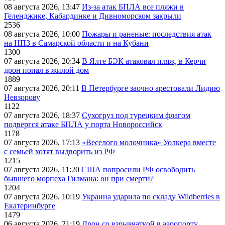
08 августа 2026, 13:47
Из-за атак БПЛА все пляжи в
Геленджике, Кабардинке и Дивноморском закрыли
2536
08 августа 2026, 10:00
Пожары и раненые: последствия атак
на НПЗ в Самарской области и на Кубани
1300
07 августа 2026, 20:34
В Ялте БЭК атаковал пляж, в Керчи
дрон попал в жилой дом
1889
07 августа 2026, 20:11
В Петербурге заочно арестовали Лидию
Невзорову
1122
07 августа 2026, 18:37
Сухогруз под турецким флагом
подвергся атаке БПЛА у порта Новороссийск
1178
07 августа 2026, 17:13
«Веселого молочника» Уолкера вместе
с семьей хотят выдворить из РФ
1215
07 августа 2026, 11:20
США попросили РФ освободить
бывшего морпеха Гилмана: он при смерти?
1204
07 августа 2026, 10:19
Украина ударила по складу Wildberries в
Екатеринбурге
1479
06 августа 2026, 21:19
Дрон со взрывчаткой в аэропорту