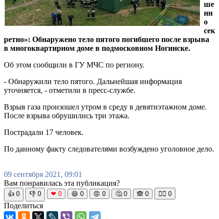
ше
нн
о
сек
ретно»: Обнаружено тело пятого погибшего после взрыва
в многоквартирном доме в подмосковном Ногинске.
Об этом сообщили в ГУ МЧС по региону.
- Обнаружили тело пятого. Дальнейшая информация
уточняется, - отметили в пресс-службе.
Взрыв газа произошел утром в среду в девятиэтажном доме.
После взрыва обрушились три этажа.
Пострадали 17 человек.
По данному факту следователями возбуждено уголовное дело.
09 сентября 2021, 09:01
Вам понравилась эта публикация?
👍
0
👎
0
❤
0
😆
0
😡
0
🤔
0
🙈
0
🧘‍♀️
0
Поделиться