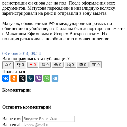
регистрации он снова лег на пол. После оформления всех
документов, Матусова пересадили в инвалидную коляску,
зарегистрировали на рейс и отправили в зону вылета.
Матусов, объявленный РФ в международный розыск по
обвинению в убийстве, из Таиланда был депортирован вместе
с Михаилом Ефимовым и Игорем Воскресенским. Их
полиция разыскивала по обвинению в мошенничестве.
03 июля 2014, 09:54
Вам понравилась эта публикация?
👍
0
👎
0
❤
0
😆
0
😡
0
🤔
0
🙈
0
🧘‍♀️
0
Поделиться
Комментарии
Оставить комментарий
Ваше имя
Ваш email