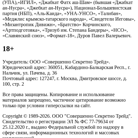
(УПА),«ИГИЛ», «Джабхат Фатх аш-Шам» (бывшая «Джабхат
ан-Нусра», «Джебхат ан-Нусра»), Национал-Большевистская
партия (НБП), «Аль-Каида», «УНА-УНСО», «Талибан»,
«Меджлис крымско-татарского народа», «Свидетели Иеговы»,
«Мизантропик Дивижн», «Братство» Корчинского,
«Артподготовка», «Тризуб им. Степана Бандеры», «НСО»,
«Славянский союз», «Формат-18», Дуров Павел Валерьевич.
18+
Учредитель: ООО «Совершенно Секретно Трейд».
Юридический адрес: 360051, Кабардино-Балкарская Респ., г.
Нальчик, ул. Пачева, д. 36
Почтовый адрес: 127247, г. Москва, Дмитровское шоссе, д.
100, стр. 2
Все права защищены. Копирование и использование
материалов запрещено, частичное цитирование возможно
только при условии гиперссылки на сайт.
Copyright © 1989-2026. ООО "Совершенно Секретно Трейд".
Свидетельство о регистрации ЭЛ № ФС 77-79634 от
25.12.2020 г., выдано Федеральной службой по надзору в
сфере связи, информационных технологий и массовых