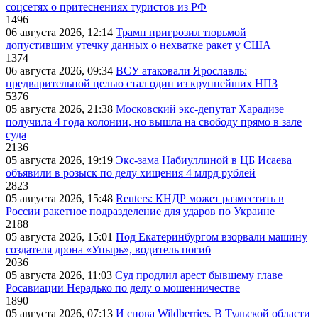
соцсетях о притеснениях туристов из РФ
1496
06 августа 2026, 12:14
Трамп пригрозил тюрьмой
допустившим утечку данных о нехватке ракет у США
1374
06 августа 2026, 09:34
ВСУ атаковали Ярославль:
предварительной целью стал один из крупнейших НПЗ
5376
05 августа 2026, 21:38
Московский экс-депутат Харадизе
получила 4 года колонии, но вышла на свободу прямо в зале
суда
2136
05 августа 2026, 19:19
Экс-зама Набиуллиной в ЦБ Исаева
объявили в розыск по делу хищения 4 млрд рублей
2823
05 августа 2026, 15:48
Reuters: КНДР может разместить в
России ракетное подразделение для ударов по Украине
2188
05 августа 2026, 15:01
Под Екатеринбургом взорвали машину
создателя дрона «Упырь», водитель погиб
2036
05 августа 2026, 11:03
Суд продлил арест бывшему главе
Росавиации Нерадько по делу о мошенничестве
1890
05 августа 2026, 07:13
И снова Wildberries. В Тульской области