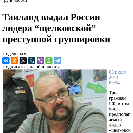
группировки
Таиланд выдал России
лидера “щелковской”
преступной группировки
Поделиться
Подписаться на обновления
03 июля
2014,
09:54
Трое
граждан
РФ, в том
числе
предполаг
аемый
лидер
«щелковск