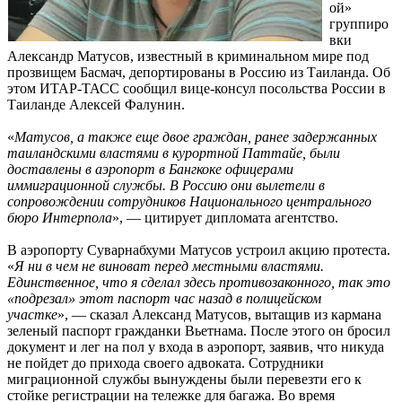
ой»
группиро
вки
Александр Матусов, известный в криминальном мире под
прозвищем Басмач, депортированы в Россию из Таиланда. Об
этом ИТАР-ТАСС сообщил вице-консул посольства России в
Таиланде Алексей Фалунин.
«
Матусов, а также еще двое граждан, ранее задержанных
таиландскими властями в курортной Паттайе, были
доставлены в аэропорт в Бангкоке офицерами
иммиграционной службы. В Россию они вылетели в
сопровождении сотрудников Национального центрального
бюро Интерпола
», — цитирует дипломата агентство.
В аэропорту Суварнабхуми Матусов устроил акцию протеста.
«
Я ни в чем не виноват перед местными властями.
Единственное, что я сделал здесь противозаконного, так это
«подрезал» этот паспорт час назад в полицейском
участке
», — сказал Александ Матусов, вытащив из кармана
зеленый паспорт гражданки Вьетнама. После этого он бросил
документ и лег на пол у входа в аэропорт, заявив, что никуда
не пойдет до прихода своего адвоката. Сотрудники
миграционной службы вынуждены были перевезти его к
стойке регистрации на тележке для багажа. Во время