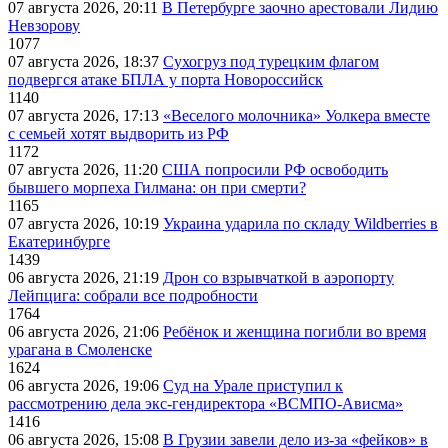
07 августа 2026, 20:11
В Петербурге заочно арестовали Лидию
Невзорову
1077
07 августа 2026, 18:37
Сухогруз под турецким флагом
подвергся атаке БПЛА у порта Новороссийск
1140
07 августа 2026, 17:13
«Веселого молочника» Уолкера вместе
с семьей хотят выдворить из РФ
1172
07 августа 2026, 11:20
США попросили РФ освободить
бывшего морпеха Гилмана: он при смерти?
1165
07 августа 2026, 10:19
Украина ударила по складу Wildberries в
Екатеринбурге
1439
06 августа 2026, 21:19
Дрон со взрывчаткой в аэропорту
Лейпцига: собрали все подробности
1764
06 августа 2026, 21:06
Ребёнок и женщина погибли во время
урагана в Смоленске
1624
06 августа 2026, 19:06
Суд на Урале приступил к
рассмотрению дела экс-гендиректора «ВСМПО-Ависма»
1416
06 августа 2026, 15:08
В Грузии завели дело из-за «фейков» в