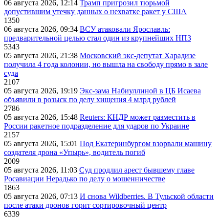
06 августа 2026, 12:14
Трамп пригрозил тюрьмой
допустившим утечку данных о нехватке ракет у США
1350
06 августа 2026, 09:34
ВСУ атаковали Ярославль:
предварительной целью стал один из крупнейших НПЗ
5343
05 августа 2026, 21:38
Московский экс-депутат Харадизе
получила 4 года колонии, но вышла на свободу прямо в зале
суда
2107
05 августа 2026, 19:19
Экс-зама Набиуллиной в ЦБ Исаева
объявили в розыск по делу хищения 4 млрд рублей
2786
05 августа 2026, 15:48
Reuters: КНДР может разместить в
России ракетное подразделение для ударов по Украине
2157
05 августа 2026, 15:01
Под Екатеринбургом взорвали машину
создателя дрона «Упырь», водитель погиб
2009
05 августа 2026, 11:03
Суд продлил арест бывшему главе
Росавиации Нерадько по делу о мошенничестве
1863
05 августа 2026, 07:13
И снова Wildberries. В Тульской области
после атаки дронов горит сортировочный центр
6339