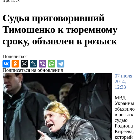
в розыск
Судья приговоривший
Тимошенко к тюремному
сроку, объявлен в розыск
Поделиться
Подписаться на обновления
07 июля
2014,
12:33
МВД
Украины
объявило
в розыск
судью
Родиона
Киреева,
который