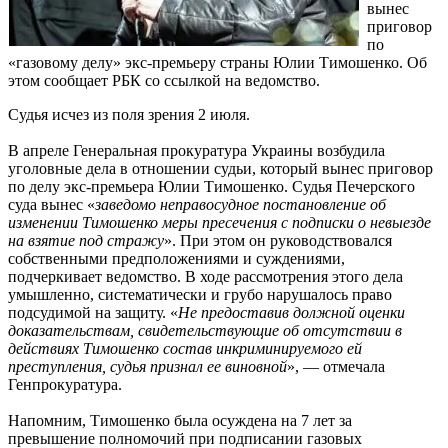
вынес
приговор
по
«газовому делу» экс-премьеру страны Юлии Тимошенко. Об
этом сообщает РБК со ссылкой на ведомство.
Судья исчез из поля зрения 2 июля.
В апреле Генеральная прокуратура Украины возбудила
уголовные дела в отношении судьи, который вынес приговор
по делу экс-премьера Юлии Тимошенко. Судья Печерского
суда вынес «
заведомо неправосудное постановление об
изменении Тимошенко меры пресечения с подписки о невыезде
на взятие под стражу
». При этом он руководствовался
собственными предположениями и суждениями,
подчеркивает ведомство. В ходе рассмотрения этого дела
умышленно, систематически и грубо нарушалось право
подсудимой на защиту. «
Не предоставив должной оценки
доказательствам, свидетельствующие об отсутствии в
действиях Тимошенко состав инкриминируемого ей
преступления, судья признал ее виновной
», — отмечала
Генпрокуратура.
Напомним, Тимошенко была осуждена на 7 лет за
превышение полномочий при подписании газовых