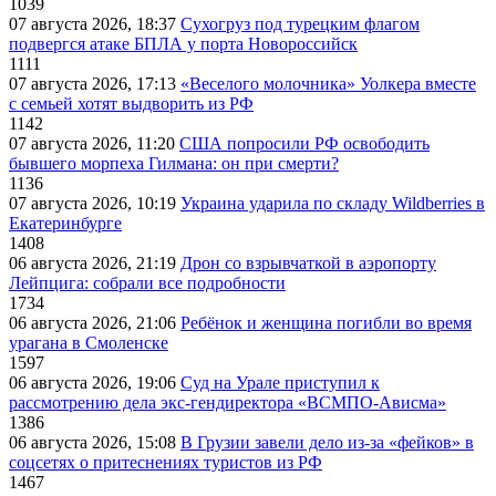
1039
07 августа 2026, 18:37
Сухогруз под турецким флагом
подвергся атаке БПЛА у порта Новороссийск
1111
07 августа 2026, 17:13
«Веселого молочника» Уолкера вместе
с семьей хотят выдворить из РФ
1142
07 августа 2026, 11:20
США попросили РФ освободить
бывшего морпеха Гилмана: он при смерти?
1136
07 августа 2026, 10:19
Украина ударила по складу Wildberries в
Екатеринбурге
1408
06 августа 2026, 21:19
Дрон со взрывчаткой в аэропорту
Лейпцига: собрали все подробности
1734
06 августа 2026, 21:06
Ребёнок и женщина погибли во время
урагана в Смоленске
1597
06 августа 2026, 19:06
Суд на Урале приступил к
рассмотрению дела экс-гендиректора «ВСМПО-Ависма»
1386
06 августа 2026, 15:08
В Грузии завели дело из-за «фейков» в
соцсетях о притеснениях туристов из РФ
1467