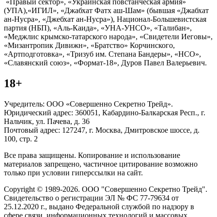
«Правый сектор», «Украинская повстанческая армия»
(УПА),«ИГИЛ», «Джабхат Фатх аш-Шам» (бывшая «Джабхат
ан-Нусра», «Джебхат ан-Нусра»), Национал-Большевистская
партия (НБП), «Аль-Каида», «УНА-УНСО», «Талибан»,
«Меджлис крымско-татарского народа», «Свидетели Иеговы»,
«Мизантропик Дивижн», «Братство» Корчинского,
«Артподготовка», «Тризуб им. Степана Бандеры», «НСО»,
«Славянский союз», «Формат-18», Дуров Павел Валерьевич.
18+
Учредитель: ООО «Совершенно Секретно Трейд».
Юридический адрес: 360051, Кабардино-Балкарская Респ., г.
Нальчик, ул. Пачева, д. 36
Почтовый адрес: 127247, г. Москва, Дмитровское шоссе, д.
100, стр. 2
Все права защищены. Копирование и использование
материалов запрещено, частичное цитирование возможно
только при условии гиперссылки на сайт.
Copyright © 1989-2026. ООО "Совершенно Секретно Трейд".
Свидетельство о регистрации ЭЛ № ФС 77-79634 от
25.12.2020 г., выдано Федеральной службой по надзору в
сфере связи, информационных технологий и массовых