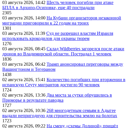
03 августа 2026, 14:42
Шесть человек погибли при атаке
БПЛА в Архипо-Осиповке, еще 40 пострадали
2305
03 августа 2026, 14:00
На Кубани организаторов незаконной
миграции приговорили к 22 годам на троих
1301
03 августа 2026, 11:39
Суд не разрешил властям Израиля
использовать крокодилов для охраны тюрем
1276
03 августа 2026, 08:45
Склад Wildberries загорелся после атаки
дронов во Владимирской области. Пострадал 1 человек
1836
03 августа 2026, 06:42
Трамп анонсировал переговоры между
Вашингтоном и Тегераном
1438
02 августа 2026, 15:41
Количество погибших при вторжении в
испанскую Сеуту мигрантов достигло 90 человек
1724
02 августа 2026, 13:36
Два моста за сутки обрушились в
Приморье в результате паводка
1727
02 августа 2026, 10:36
268 многодетным семьям в Адыгее
выдали непригодную для строительства землю на болотах
1723
02 августа 2026, 09:22
На смену «схемы Долиной» пришёл