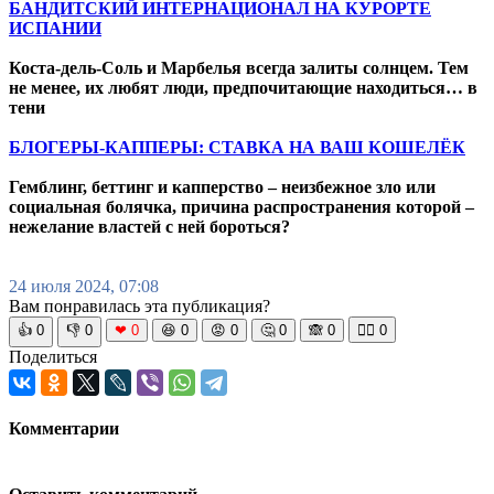
БАНДИТСКИЙ ИНТЕРНАЦИОНАЛ НА КУРОРТЕ
ИСПАНИИ
Коста-дель-Соль и Марбелья всегда залиты солнцем. Тем
не менее, их любят люди, предпочитающие находиться… в
тени
БЛОГЕРЫ-КАППЕРЫ: СТАВКА НА ВАШ КОШЕЛЁК
Гемблинг, беттинг и капперство – неизбежное зло или
социальная болячка, причина распространения которой –
нежелание властей с ней бороться?
24 июля 2024, 07:08
Вам понравилась эта публикация?
👍
0
👎
0
❤
0
😆
0
😡
0
🤔
0
🙈
0
🧘‍♀️
0
Поделиться
Комментарии