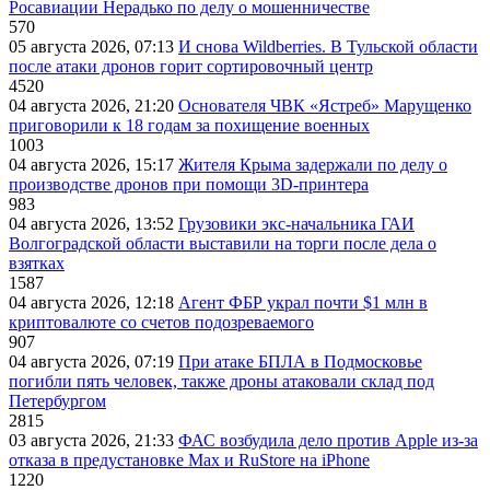
Росавиации Нерадько по делу о мошенничестве
570
05 августа 2026, 07:13
И снова Wildberries. В Тульской области
после атаки дронов горит сортировочный центр
4520
04 августа 2026, 21:20
Основателя ЧВК «Ястреб» Марущенко
приговорили к 18 годам за похищение военных
1003
04 августа 2026, 15:17
Жителя Крыма задержали по делу о
производстве дронов при помощи 3D‑принтера
983
04 августа 2026, 13:52
Грузовики экс-начальника ГАИ
Волгоградской области выставили на торги после дела о
взятках
1587
04 августа 2026, 12:18
Агент ФБР украл почти $1 млн в
криптовалюте со счетов подозреваемого
907
04 августа 2026, 07:19
При атаке БПЛА в Подмосковье
погибли пять человек, также дроны атаковали склад под
Петербургом
2815
03 августа 2026, 21:33
ФАС возбудила дело против Apple из-за
отказа в предустановке Max и RuStore на iPhone
1220