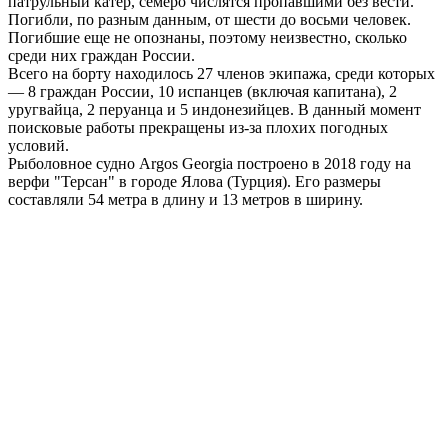
патрульный катер, семеро числятся пропавшими без вести.
Погибли, по разным данным, от шести до восьми человек.
Погибшие еще не опознаны, поэтому неизвестно, сколько
среди них граждан России.
Всего на борту находилось 27 членов экипажа, среди которых
— 8 граждан России, 10 испанцев (включая капитана), 2
уругвайца, 2 перуанца и 5 индонезийцев. В данный момент
поисковые работы прекращены из-за плохих погодных
условий.
Рыболовное судно Argos Georgia построено в 2018 году на
верфи "Терсан" в городе Ялова (Турция). Его размеры
составляли 54 метра в длину и 13 метров в ширину.