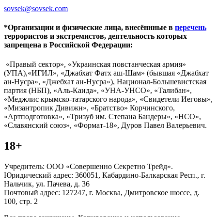
sovsek@sovsek.com
*Организации и физические лица, внесённные в
перечень
террористов и экстремистов, деятельность которых
запрещена в Российской Федерации:
«Правый сектор», «Украинская повстанческая армия»
(УПА),«ИГИЛ», «Джабхат Фатх аш-Шам» (бывшая «Джабхат
ан-Нусра», «Джебхат ан-Нусра»), Национал-Большевистская
партия (НБП), «Аль-Каида», «УНА-УНСО», «Талибан»,
«Меджлис крымско-татарского народа», «Свидетели Иеговы»,
«Мизантропик Дивижн», «Братство» Корчинского,
«Артподготовка», «Тризуб им. Степана Бандеры», «НСО»,
«Славянский союз», «Формат-18», Дуров Павел Валерьевич.
18+
Учредитель: ООО «Совершенно Секретно Трейд».
Юридический адрес: 360051, Кабардино-Балкарская Респ., г.
Нальчик, ул. Пачева, д. 36
Почтовый адрес: 127247, г. Москва, Дмитровское шоссе, д.
100, стр. 2