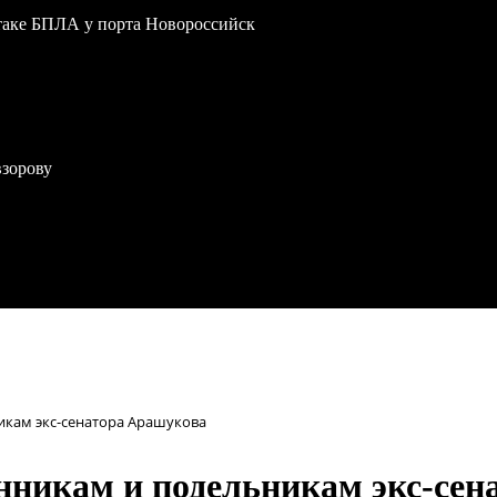
атаке БПЛА у порта Новороссийск
взорову
икам экс-сенатора Арашукова
нникам и подельникам экс-се