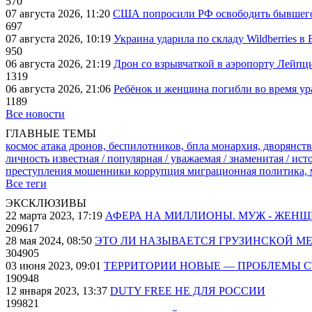
570
07 августа 2026, 11:20
США попросили РФ освободить бывшего 
697
07 августа 2026, 10:19
Украина ударила по складу Wildberries в
950
06 августа 2026, 21:19
Дрон со взрывчаткой в аэропорту Лейпци
1319
06 августа 2026, 21:06
Ребёнок и женщина погибли во время ур
1189
Все новости
ГЛАВНЫЕ ТЕМЫ
космос
атака дронов, беспилотников, бпла
монархия, дворянств
личность известная / популярная / уважаемая / знаменитая / ис
преступления
мошенники
коррупция
миграционная политика,
Все теги
ЭКСКЛЮЗИВЫ
22 марта 2023, 17:19
АФЕРА НА МИЛЛИОНЫ. МУЖ - ЖЕН
209617
28 мая 2024, 08:50
ЭТО ЛИ НАЗЫВАЕТСЯ ГРУЗИНСКОЙ М
304905
03 июня 2023, 09:01
ТЕРРИТОРИИ НОВЫЕ — ПРОБЛЕМЫ 
190948
12 января 2023, 13:37
DUTY FREE НЕ ДЛЯ РОССИИ
199821