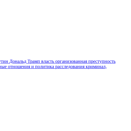
утин
Дональд Трамп
власть
организованная преступность
ные отношения и политика
расследования
криминал,