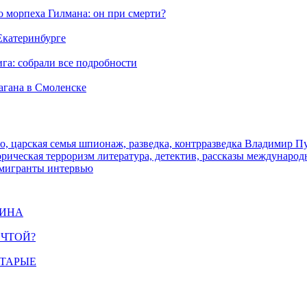
морпеха Гилмана: он при смерти?
 Екатеринбурге
га: собрали все подробности
агана в Смоленске
о, царская семья
шпионаж, разведка, контрразведка
Владимир П
торическая
терроризм
литература, детектив, рассказы
международ
 мигранты
интервью
ЩИНА
ЕЧТОЙ?
СТАРЫЕ