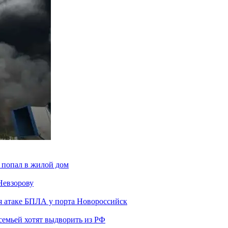
 попал в жилой дом
Невзорову
я атаке БПЛА у порта Новороссийск
семьей хотят выдворить из РФ