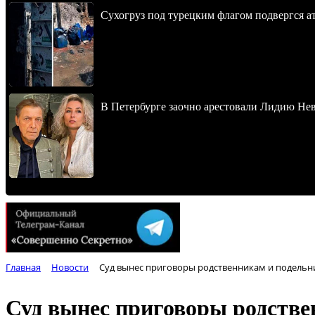
Сухогруз под турецким флагом подвергся 
В Петербурге заочно арестовали Лидию Не
Главная
Новости
Суд вынес приговоры родственникам и подельн
Суд вынес приговоры родстве