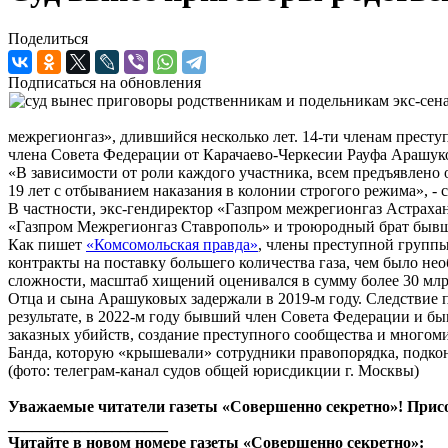
Поделиться
Подписаться на обновления
межрегионгаз», длившийся несколько лет. 14-ти членам прест
члена Совета Федерации от Карачаево-Черкесии Рауфа Арашук
«В зависимости от роли каждого участника, всем предъявлено
19 лет с отбыванием наказания в колонии строгого режима», -
В частности, экс-гендиректор «Газпром межрегионгаз Астрахан
«Газпром Межрегионгаз Ставрополь» и троюродный брат бывше
Как пишет
«Комсомольская правда»
, члены преступной группы
контракты на поставку большего количества газа, чем было н
сложности, масштаб хищений оценивался в сумму более 30 млр
Отца и сына Арашуковых задержали в 2019-м году. Следствие п
результате, в 2022-м году бывший член Совета Федерации и 
заказных убийств, создание преступного сообщества и многом
Банда, которую «крышевали» сотрудники правопорядка, подко
(фото: телеграм-канал судов общей юрисдикции г. Москвы)
Уважаемые читатели газеты «Совершенно секретно»! Прис
____________________
Читайте в новом номере газеты «Совершенно секретно»: