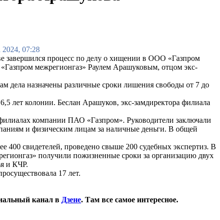
 2024, 07:28
е завершился процесс по делу о хищении в ООО «Газпром
а «Газпром межрегионгаз» Раулем Арашуковым, отцом экс-
ам дела назначены различные сроки лишения свободы от 7 до
6,5 лет колонии. Беслан Арашуков, экс-замдиректора филиала
в филиалах компании ПАО «Газпром». Руководители заключали
мпаниям и физическим лицам за наличные деньги. В общей
ее 400 свидетелей, проведено свыше 200 судебных экспертиз. В
жрегионгаз» получили пожизненные сроки за организацию двух
я и КЧР.
росуществовала 17 лет.
иальный канал в
Дзене
. Там все самое интересное.