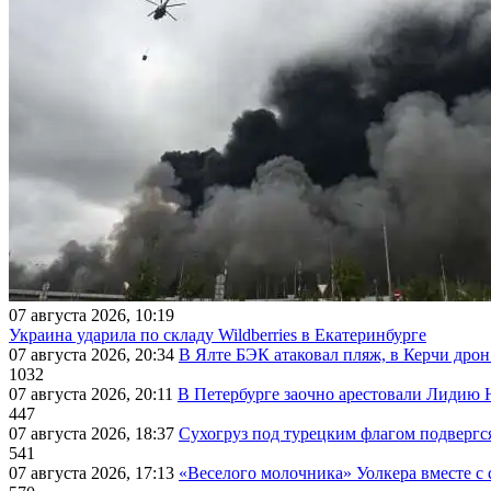
07 августа 2026, 10:19
Украина ударила по складу Wildberries в Екатеринбурге
07 августа 2026, 20:34
В Ялте БЭК атаковал пляж, в Керчи дрон
1032
07 августа 2026, 20:11
В Петербурге заочно арестовали Лидию 
447
07 августа 2026, 18:37
Сухогруз под турецким флагом подвергс
541
07 августа 2026, 17:13
«Веселого молочника» Уолкера вместе с 