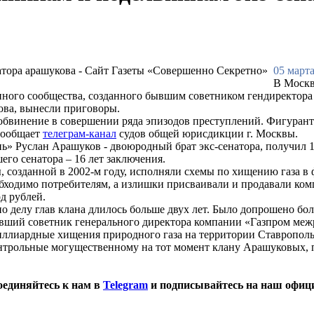
05 марта
В Москв
упного сообщества, созданного бывшим советником гендиректор
ова, вынесли приговоры.
 обвинение в совершении ряда эпизодов преступлений. Фигурант
 сообщает
телеграм-канал
судов общей юрисдикции г. Москвы.
ь» Руслан Арашуков - двоюродный брат экс-сенатора, получил 1
го сенатора – 16 лет заключения.
, созданной в 2002-м году, исполняли схемы по хищению газа 
еобходимо потребителям, а излишки присваивали и продавали ко
д рублей.
о делу глав клана длилось больше двух лет. Было допрошено бол
бывший советник генерального директора компании «Газпром ме
иллиардные хищения природного газа на территории Ставрополь
нтрольные могущественному на тот момент клану Арашуковых, п
оединяйтесь к нам в
Telegram
и подписывайтесь на наш офиц