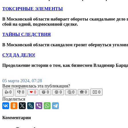
ТОКСИЧНЫЕ ЭЛЕМЕНТЫ
В Московской области набирает обороты скандальное дело
сбой на одной, подмосковной сделке.
ТАЙНЫ СЛЕДСТВИЯ
В Московской области скандалом грозит обернуться уголо
СУД ДА ДЕЛО!
Продолжение истории о том, как бизнесмен Владимир Барца
05 марта 2024, 07:28
Вам понравилась эта публикация?
👍
0
👎
0
❤
0
😆
0
😡
0
🤔
0
🙈
0
🧘‍♀️
0
Поделиться
Комментарии