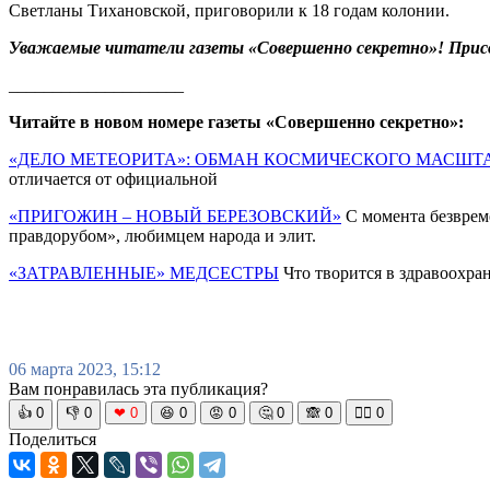
Светланы Тихановской, приговорили к 18 годам колонии.
Уважаемые читатели газеты «Совершенно секретно»! Прис
____________________
Читайте в новом номере газеты «Совершенно секретно»:
«ДЕЛО МЕТЕОРИТА»: ОБМАН КОСМИЧЕСКОГО МАСШТ
отличается от официальной
«ПРИГОЖИН – НОВЫЙ БЕРЕЗОВСКИЙ»
С момента безврем
правдорубом», любимцем народа и элит.
«ЗАТРАВЛЕННЫЕ» МЕДСЕСТРЫ
Что творится в здравоохран
06 марта 2023, 15:12
Вам понравилась эта публикация?
👍
0
👎
0
❤
0
😆
0
😡
0
🤔
0
🙈
0
🧘‍♀️
0
Поделиться