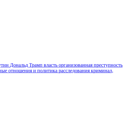
утин
Дональд Трамп
власть
организованная преступность
ные отношения и политика
расследования
криминал,