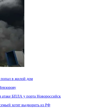
 попал в жилой дом
Невзорову
я атаке БПЛА у порта Новороссийск
семьей хотят выдворить из РФ