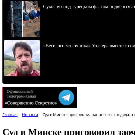
Сухогруз под турецким флагом подвергся 
«Веселого молочника» Уолкера вместе с се
Главная
Новости
Суд в Минске приговорил заочно экс-кандидата 
Суд в Минске приговорил зао