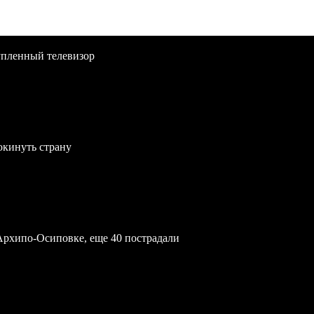
упленный телевизор
окинуть страну
Архипо-Осиповке, еще 40 пострадали