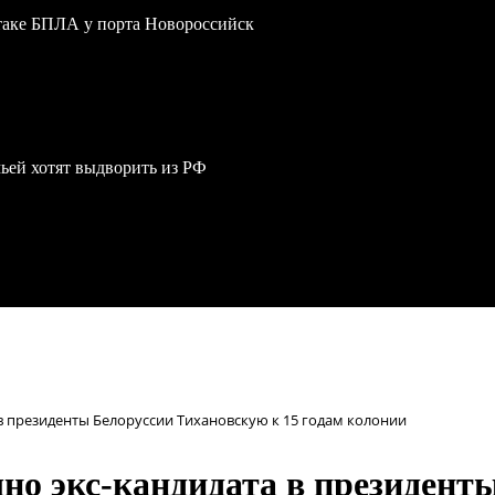
атаке БПЛА у порта Новороссийск
мьей хотят выдворить из РФ
в президенты Белоруссии Тихановскую к 15 годам колонии
чно экс-кандидата в президент