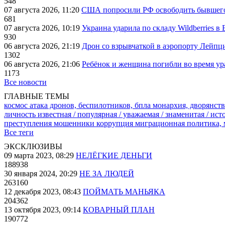
548
07 августа 2026, 11:20
США попросили РФ освободить бывшего 
681
07 августа 2026, 10:19
Украина ударила по складу Wildberries в
930
06 августа 2026, 21:19
Дрон со взрывчаткой в аэропорту Лейпци
1302
06 августа 2026, 21:06
Ребёнок и женщина погибли во время ур
1173
Все новости
ГЛАВНЫЕ ТЕМЫ
космос
атака дронов, беспилотников, бпла
монархия, дворянств
личность известная / популярная / уважаемая / знаменитая / ис
преступления
мошенники
коррупция
миграционная политика,
Все теги
ЭКСКЛЮЗИВЫ
09 марта 2023, 08:29
НЕЛЁГКИЕ ДЕНЬГИ
188938
30 января 2024, 20:29
НЕ ЗА ЛЮДЕЙ
263160
12 декабря 2023, 08:43
ПОЙМАТЬ МАНЬЯКА
204362
13 октября 2023, 09:14
КОВАРНЫЙ ПЛАН
190772