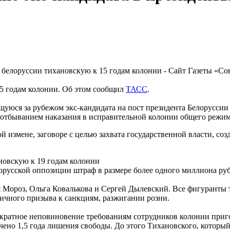
15 годам колонии. Об этом сообщил
ТАСС
.
ящуюся за рубежом экс-кандидата на пост президента Белорусс
 отбыванием наказания в исправительной колонии общего режима
й измене, заговоре с целью захвата государственной власти, со
новскую к 19 годам колонии
лорусской оппозиции штраф в размере более одного миллиона ру
Мороз, Ольга Ковалькова и Сергей Дылевский. Все фигуранты та
личного призыва к санкциям, разжигании розни.
днократное неповиновение требованиям сотрудников колонии при
чено 1,5 года лишения свободы. До этого Тихановского, который