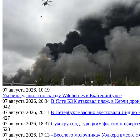
07 августа 2026, 10:19
Украина ударила по складу Wildberries в Екатеринбурге
07 августа 2026, 20:34
В Ялте БЭК атаковал пляж, в Керчи дрон
942
07 августа 2026, 20:11
В Петербурге заочно арестовали Лидию 
427
07 августа 2026, 18:37
Сухогруз под турецким флагом подвергс
523
07 августа 2026, 17:13
«Веселого молочника» Уолкера вместе с 