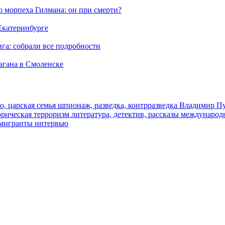
морпеха Гилмана: он при смерти?
 Екатеринбурге
га: собрали все подробности
агана в Смоленске
о, царская семья
шпионаж, разведка, контрразведка
Владимир П
торическая
терроризм
литература, детектив, рассказы
международ
 мигранты
интервью