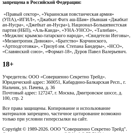
запрещена в Российской Федерации:
«Правый сектор», «Украинская повстанческая армия»
(УПА),«ИГИЛ», «Джабхат Фатх аш-Шам» (бывшая «Джабхат
ан-Нусра», «Джебхат ан-Нусра»), Национал-Большевистская
партия (НБП), «Аль-Каида», «УНА-УНСО», «Талибан»,
«Меджлис крымско-татарского народа», «Свидетели Иеговы»,
«Мизантропик Дивижн», «Братство» Корчинского,
«Артподготовка», «Тризуб им. Степана Бандеры», «НСО»,
«Славянский союз», «Формат-18», Дуров Павел Валерьевич.
18+
Учредитель: ООО «Совершенно Секретно Трейд».
Юридический адрес: 360051, Кабардино-Балкарская Респ., г.
Нальчик, ул. Пачева, д. 36
Почтовый адрес: 127247, г. Москва, Дмитровское шоссе, д.
100, стр. 2
Все права защищены. Копирование и использование
материалов запрещено, частичное цитирование возможно
только при условии гиперссылки на сайт.
Copyright © 1989-2026. ООО "Совершенно Секретно Трейд".