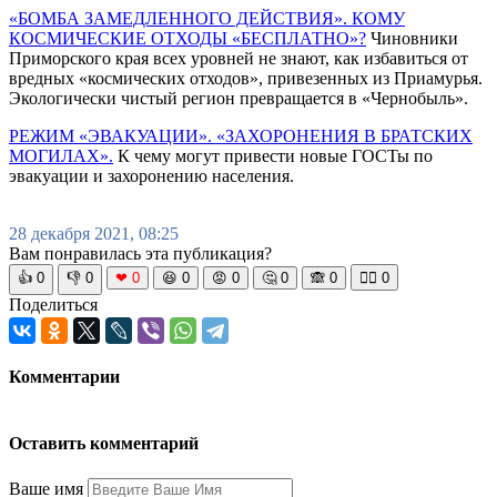
«БОМБА ЗАМЕДЛЕННОГО ДЕЙСТВИЯ». КОМУ
КОСМИЧЕСКИЕ ОТХОДЫ «БЕСПЛАТНО»?
Чиновники
Приморского края всех уровней не знают, как избавиться от
вредных «космических отходов», привезенных из Приамурья.
Экологически чистый регион превращается в «Чернобыль».
РЕЖИМ «ЭВАКУАЦИИ». «ЗАХОРОНЕНИЯ В БРАТСКИХ
МОГИЛАХ».
К чему могут привести новые ГОСТы по
эвакуации и захоронению населения.
28 декабря 2021, 08:25
Вам понравилась эта публикация?
👍
0
👎
0
❤
0
😆
0
😡
0
🤔
0
🙈
0
🧘‍♀️
0
Поделиться
Комментарии
Оставить комментарий
Ваше имя