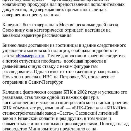
ходатайству прокурора для предоставления дополнительных
документов, подтверждающих причастность лица к
совершению преступления».
Каледина была задержана в Москве несколько дней назад.
Свою вину она категорически отрицает, настаивая на
заказном характере расследования.
Бизнес-леди доставили из гостиницы в здание следственного
управления московской полиции, сообщала подробности
газета
«Коммерсант»
. Там ее допросили в качестве свидетеля,
а потом отпустили пообедать, пообещав провести в
дальнейшем очную ставку с неким фигурантам
расследования. Однако вместо этого женщину задержали.
Ночь она провела в ИВС на Петровке, 38, после чего ее
отправили в Санкт-Петербург.
Каледина фактически создала БПК в 2002 году и успешно его
развивала, став также одной из важных фигур в
восстановлении и модернизации российского станкостроения.
БПК объединяет ряд компаний — «БПК-Север» и «БПК-Юг»,
станкостроительный завод «Саста», Сасовский литейный
завод в Рязанской области и ряд других, в том числе и
совместных с иностранными производителями. Полгода назад
руководство Минпромторга представило ее на