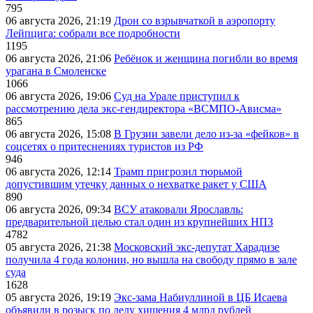
795
06 августа 2026, 21:19
Дрон со взрывчаткой в аэропорту
Лейпцига: собрали все подробности
1195
06 августа 2026, 21:06
Ребёнок и женщина погибли во время
урагана в Смоленске
1066
06 августа 2026, 19:06
Суд на Урале приступил к
рассмотрению дела экс-гендиректора «ВСМПО-Ависма»
865
06 августа 2026, 15:08
В Грузии завели дело из-за «фейков» в
соцсетях о притеснениях туристов из РФ
946
06 августа 2026, 12:14
Трамп пригрозил тюрьмой
допустившим утечку данных о нехватке ракет у США
890
06 августа 2026, 09:34
ВСУ атаковали Ярославль:
предварительной целью стал один из крупнейших НПЗ
4782
05 августа 2026, 21:38
Московский экс-депутат Харадизе
получила 4 года колонии, но вышла на свободу прямо в зале
суда
1628
05 августа 2026, 19:19
Экс-зама Набиуллиной в ЦБ Исаева
объявили в розыск по делу хищения 4 млрд рублей