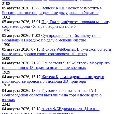
2198
05 августа 2026, 15:48
Reuters: КНДР может разместить в
России ракетное подразделение для ударов по Украине
1662
05 августа 2026, 15:01
Под Екатеринбургом взорвали машину
создателя дрона «Упырь», водитель погиб
1539
05 августа 2026, 11:03
Суд продлил арест бывшему главе
Росавиации Нерадько по делу о мошенничестве
1390
05 августа 2026, 07:13
И снова Wildberries. В Тульской области
после атаки дронов горит сортировочный центр
5690
04 августа 2026, 21:20
Основателя ЧВК «Ястреб» Марущенко
приговорили к 18 годам за похищение военных
1929
04 августа 2026, 15:17
Жителя Крыма задержали по делу о
производстве дронов при помощи 3D‑принтера
1715
04 августа 2026, 13:52
Грузовики экс-начальника ГАИ
Волгоградской области выставили на торги после дела о
взятках
2342
04 августа 2026, 12:18
Агент ФБР украл почти $1 млн в
криптовалюте со счетов подозреваемого