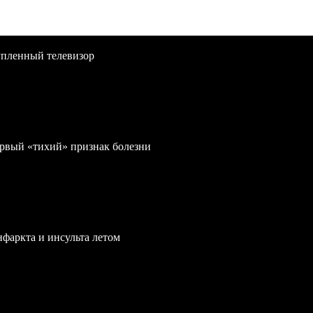
упленный телевизор
первый «тихий» признак болезни
нфаркта и инсульта летом