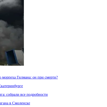
морпеха Гилмана: он при смерти?
 Екатеринбурге
га: собрали все подробности
агана в Смоленске