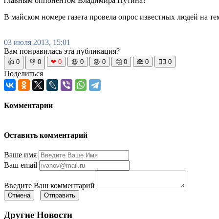
главным оппонентом Владимира Путина?
В майском номере газета провела опрос известных людей на т
03 июля 2013, 15:01
Вам понравилась эта публикация?
👍
0
👎
0
❤
0
😆
0
😡
0
🤔
0
🙈
0
🧘‍♀️
0
Поделиться
Комментарии
Оставить комментарий
Ваше имя
Ваш email
Введите Ваш комментарий
Отмена
Отправить
Другие Новости