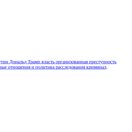
утин
Дональд Трамп
власть
организованная преступность
ные отношения и политика
расследования
криминал,