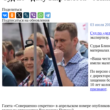
Поделиться
Подписаться на обновления
03 июля 201
Суд по «де
экспертизу.
Судья Блин
материалах 
«Ваша честь
имели мале
По версии с
с директор
хищении бо
10 лет кол
признают
.
Газета «Совершенно секретно» в апрельском номере опублико