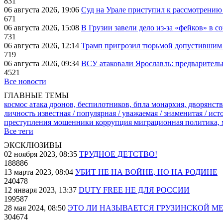
831
06 августа 2026, 19:06
Суд на Урале приступил к рассмотрени
671
06 августа 2026, 15:08
В Грузии завели дело из-за «фейков» в с
731
06 августа 2026, 12:14
Трамп пригрозил тюрьмой допустившим 
719
06 августа 2026, 09:34
ВСУ атаковали Ярославль: предварител
4521
Все новости
ГЛАВНЫЕ ТЕМЫ
космос
атака дронов, беспилотников, бпла
монархия, дворянств
личность известная / популярная / уважаемая / знаменитая / ис
преступления
мошенники
коррупция
миграционная политика,
Все теги
ЭКСКЛЮЗИВЫ
02 ноября 2023, 08:35
ТРУДНОЕ ДЕТСТВО!
188886
13 марта 2023, 08:04
УБИТ НЕ НА ВОЙНЕ, НО НА РОДИНЕ
240478
12 января 2023, 13:37
DUTY FREE НЕ ДЛЯ РОССИИ
199587
28 мая 2024, 08:50
ЭТО ЛИ НАЗЫВАЕТСЯ ГРУЗИНСКОЙ М
304674