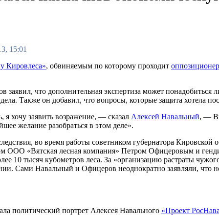
3, 15:01
лу Кировлеса»
, обвиняемым по которому проходит
оппозиционер
ов заявил, что дополнительная экспертиза может понадобиться л
дела. Также он добавил, что вопросы, которые защита хотела по
, я хочу заявить возражение, — сказал
Алексей Навальный
, — В
йшее желание разобраться в этом деле».
ледствия, во время работы советником губернатора Кировской об
ом ООО «Вятская лесная компания» Петром Офицеровым и генд
лее 10 тысяч кубометров леса. За «организацию растраты чужог
онии. Сами Навальный и Офицеров неоднократно заявляли, что н
вала политический портрет Алексея Навального
«Проект РосНав