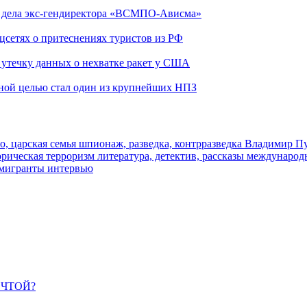
ю дела экс-гендиректора «ВСМПО-Ависма»
оцсетях о притеснениях туристов из РФ
утечку данных о нехватке ракет у США
ьной целью стал один из крупнейших НПЗ
о, царская семья
шпионаж, разведка, контрразведка
Владимир П
торическая
терроризм
литература, детектив, рассказы
международ
 мигранты
интервью
ЕЧТОЙ?