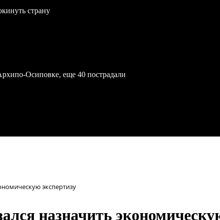
окинуть страну
Архипо-Осиповке, еще 40 пострадали
кономическую экспертизу
зался назначить экономическу