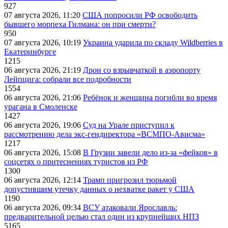
927
07 августа 2026, 11:20
США попросили РФ освободить
бывшего морпеха Гилмана: он при смерти?
950
07 августа 2026, 10:19
Украина ударила по складу Wildberries в
Екатеринбурге
1215
06 августа 2026, 21:19
Дрон со взрывчаткой в аэропорту
Лейпцига: собрали все подробности
1554
06 августа 2026, 21:06
Ребёнок и женщина погибли во время
урагана в Смоленске
1427
06 августа 2026, 19:06
Суд на Урале приступил к
рассмотрению дела экс-гендиректора «ВСМПО-Ависма»
1217
06 августа 2026, 15:08
В Грузии завели дело из-за «фейков» в
соцсетях о притеснениях туристов из РФ
1300
06 августа 2026, 12:14
Трамп пригрозил тюрьмой
допустившим утечку данных о нехватке ракет у США
1190
06 августа 2026, 09:34
ВСУ атаковали Ярославль:
предварительной целью стал один из крупнейших НПЗ
5165