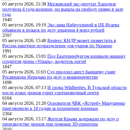
05 августа 2026, 21:38
Московский экс-депутат Харадизе
получила 4 года колонии, но вышла на свободу прямо в зале
суда
1940
05 августа 2026, 19:19
Экс-зама Набиуллиной в ЦБ Исаева
объявили в розыск по делу хищения 4 млрд рублей
2597
05 августа 2026, 15:48
Reuters: КНДР может разместить в
России ракетное подразделение для ударов по Украине
1991
05 августа 2026, 15:01
Под Екатеринбургом взорвали машину
создателя дрона «Упырь», водитель погиб
1847
05 августа 2026, 11:03
Суд продлил арест бывшему главе
Росавиации Нерадько по делу о мошенничестве
1698
05 августа 2026, 07:13
И снова Wildberries. В Тульской области
после атаки дронов горит сортировочный центр
6104
04 августа 2026, 21:20
Основателя ЧВК «Ястреб» Марущенко
приговорили к 18 годам за похищение военных
2304
04 августа 2026, 15:17
Жителя Крыма задержали по делу о
производстве дронов при помощи 3D‑принтера
2010