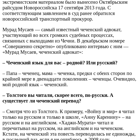
экстремистским материалом было вынесено Октябрьским
райсудом Новороссийска 17 сентября 2013 года. С
соответствующим заявлением в суд ранее обратился
новороссийский транспортный прокурор.
Мурад Мусаев — самый известный чеченский адвокат,
участвующий во всех громких судебных процессах,
связанных с выходцами из Чечни. В декабрьском номере
«Совершенно секретно» опубликовано интервью с ним —
«Мурад Мусаев, чеченский адвокат»:
– Чеченский язык для вас – родной? Или русский?
– Папа – чеченец, мама – чеченка, предки с обеих сторон по
крайней мере в двенадцати поколениях – чеченцы. Очевидно,
мой родной язык – чеченский.
– Толстого вы читали, скорее всего, по-русски. А
существует ли чеченский перевод?
– Смотря что из Толстого. К примеру, «Войну и мир» я читал
только на русском и только в школе, «Анну Каренину» – на
русском и на английском. «Хаджи-Мурата» читал и
перечитывал на русском, на английском и на чеченском.
Кстати, на чеченский эта повесть переводилась не единожды,
в последний раз, если я не ошибаюсь, в 2008 году…