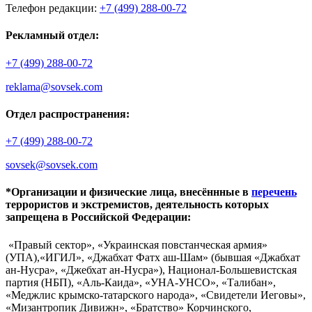
Телефон редакции:
+7 (499) 288-00-72
Рекламный отдел:
+7 (499) 288-00-72
reklama@sovsek.com
Отдел распространения:
+7 (499) 288-00-72
sovsek@sovsek.com
*Организации и физические лица, внесённные в
перечень
террористов и экстремистов, деятельность которых
запрещена в Российской Федерации:
«Правый сектор», «Украинская повстанческая армия»
(УПА),«ИГИЛ», «Джабхат Фатх аш-Шам» (бывшая «Джабхат
ан-Нусра», «Джебхат ан-Нусра»), Национал-Большевистская
партия (НБП), «Аль-Каида», «УНА-УНСО», «Талибан»,
«Меджлис крымско-татарского народа», «Свидетели Иеговы»,
«Мизантропик Дивижн», «Братство» Корчинского,