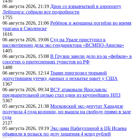
1430
06 августа 2026, 21:19
Дрон со взрывчаткой в аэропорту
Лейпцига: собрали все подробности
1755
06 августа 2026, 21:06
Ребёнок и женщина погибли во время
урагана в Смоленске
1616
06 августа 2026, 19:06
Суд на Урале приступил к
рассмотрению дела экс-гендиректора «ВСМПО-Ависма»
1405
06 августа 2026, 15:08
В Грузии завели дело из-за «фейков» в
соцсетях о притеснениях туристов из РФ
1488
06 августа 2026, 12:14
Трамп пригрозил тюрьмой
допустившим утечку данных о нехватке ракет у США
1367
06 августа 2026, 09:34
ВСУ атаковали Ярославль:
предварительной целью стал один из крупнейших НПЗ
5367
05 августа 2026, 21:38
Московский экс-депутат Харадизе
получила 4 года колонии, но вышла на свободу прямо в зале
суда
2127
05 августа 2026, 19:19
Экс-зама Набиуллиной в ЦБ Исаева
объявили в розыск по делу хищения 4 млрд рублей