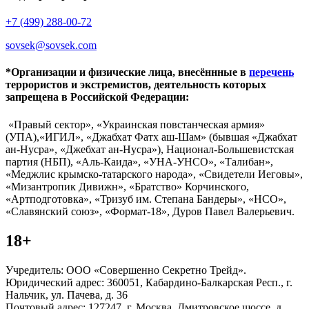
+7 (499) 288-00-72
sovsek@sovsek.com
*Организации и физические лица, внесённные в
перечень
террористов и экстремистов, деятельность которых
запрещена в Российской Федерации:
«Правый сектор», «Украинская повстанческая армия»
(УПА),«ИГИЛ», «Джабхат Фатх аш-Шам» (бывшая «Джабхат
ан-Нусра», «Джебхат ан-Нусра»), Национал-Большевистская
партия (НБП), «Аль-Каида», «УНА-УНСО», «Талибан»,
«Меджлис крымско-татарского народа», «Свидетели Иеговы»,
«Мизантропик Дивижн», «Братство» Корчинского,
«Артподготовка», «Тризуб им. Степана Бандеры», «НСО»,
«Славянский союз», «Формат-18», Дуров Павел Валерьевич.
18+
Учредитель: ООО «Совершенно Секретно Трейд».
Юридический адрес: 360051, Кабардино-Балкарская Респ., г.
Нальчик, ул. Пачева, д. 36
Почтовый адрес: 127247, г. Москва, Дмитровское шоссе, д.