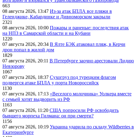
Болгарию и взорвался у Трансбалканского газопровода
663
08 августа 2026, 13:47
Из-за атак БПЛА все пляжи в
Геленджике, Кабардинке и Дивноморском закрыли
2321
08 августа 2026, 10:00
Пожары и раненые: последствия атак
на НПЗ в Самарской области и на Кубани
1220
07 августа 2026, 20:34
В Ялте БЭК атаковал пляж, в Керчи
дрон попал в жилой дом
1829
07 августа 2026, 20:11
В Петербурге заочно арестовали Лидию
Невзорову
1067
07 августа 2026, 18:37
Сухогруз под турецким флагом
подвергся атаке БПЛА у порта Новороссийск
1130
07 августа 2026, 17:13
«Веселого молочника» Уолкера вместе
с семьей хотят выдворить из РФ
1163
07 августа 2026, 11:20
США попросили РФ освободить
бывшего морпеха Гилмана: он при смерти?
1156
07 августа 2026, 10:19
Украина ударила по складу Wildberries в
Екатеринбурге