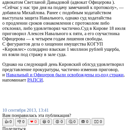
адвокатом Светланой Давыдовой (адвокат Офицерова ).
«Сейчас у нас три дня на подачу замечаний к протоколу», —
добавила Михайлова. Ранее с подобным ходатайством
выступала защита Навального, однако суд ходатайства
о продлении сроков ознакомления с протоколом либо
отклонял, либо удовлетворял частично.Суд в Кирове 18 июля
приговорил Алексея Навального к пяти, а его соучастника
Офицерова — к четырем годам лишения свободы.
С фигурантов дела о хищении имущества КОГУП
«Кировлес» солидарно взыскан 1 миллион рублей ущерба,
их взяли под стражу в зале суда.
Однако на следующий день Кировский облсуд удовлетворил
представление прокуратуры, частично изменив приговор,
и
Навальный и Офицеров были освобождены из-под стражи
,
напоминает
РАПСИ
.
10 сентября 2013, 13:41
Вам понравилась эта публикация?
👍
0
👎
0
❤
0
😆
0
😡
0
🤔
0
🙈
0
🧘‍♀️
0
Поделиться