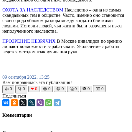
ОХОТА ЗА НАСЛЕДСТВОМ
Наследство – одна из самых
скандальных тем в обществе. Часто, именно оно становится
своего рода яблоком раздора между когда-то близкими
людьми. Истории людей, чьи жизни были разрушены из-за
неполученного наследства.
ПРОЗРЕНИЕ НЕЗРЯЧИХ
В Москве инвалидов по зрению
лишают возможности зарабатывать. Увольнение с работы
ведется методом «закручивания рук».
09 сентября 2022, 13:25
Вам понравилась эта публикация?
👍
0
👎
0
❤
0
😆
0
😡
0
🤔
0
🙈
0
🧘‍♀️
0
Поделиться
Комментарии