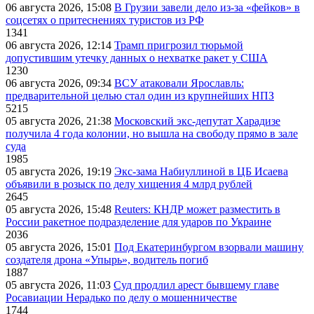
06 августа 2026, 15:08
В Грузии завели дело из-за «фейков» в
соцсетях о притеснениях туристов из РФ
1341
06 августа 2026, 12:14
Трамп пригрозил тюрьмой
допустившим утечку данных о нехватке ракет у США
1230
06 августа 2026, 09:34
ВСУ атаковали Ярославль:
предварительной целью стал один из крупнейших НПЗ
5215
05 августа 2026, 21:38
Московский экс-депутат Харадизе
получила 4 года колонии, но вышла на свободу прямо в зале
суда
1985
05 августа 2026, 19:19
Экс-зама Набиуллиной в ЦБ Исаева
объявили в розыск по делу хищения 4 млрд рублей
2645
05 августа 2026, 15:48
Reuters: КНДР может разместить в
России ракетное подразделение для ударов по Украине
2036
05 августа 2026, 15:01
Под Екатеринбургом взорвали машину
создателя дрона «Упырь», водитель погиб
1887
05 августа 2026, 11:03
Суд продлил арест бывшему главе
Росавиации Нерадько по делу о мошенничестве
1744