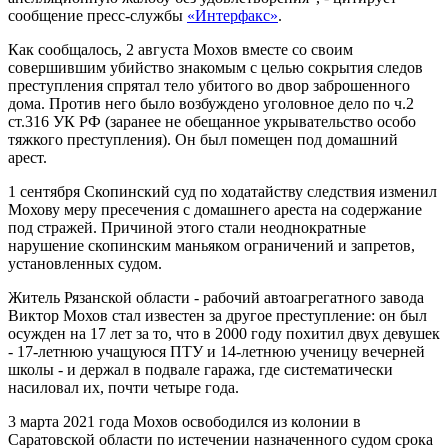
сообщение пресс-службы
«Интерфакс»
.
Как сообщалось, 2 августа Мохов вместе со своим
совершившим убийство знакомым с целью сокрытия следов
преступления спрятал тело убитого во двор заброшенного
дома. Против него было возбуждено уголовное дело по ч.2
ст.316 УК РФ (заранее не обещанное укрывательство особо
тяжкого преступления). Он был помещен под домашний
арест.
1 сентября Скопинский суд по ходатайству следствия изменил
Мохову меру пресечения с домашнего ареста на содержание
под стражей. Причиной этого стали неоднократные
нарушение скопинским маньяком ограничений и запретов,
установленных судом.
Житель Рязанской области - рабочий автоагрегатного завода
Виктор Мохов стал известен за другое преступление: он был
осужден на 17 лет за то, что в 2000 году похитил двух девушек
- 17-летнюю учащуюся ПТУ и 14-летнюю ученицу вечерней
школы - и держал в подвале гаража, где систематически
насиловал их, почти четыре года.
3 марта 2021 года Мохов освободился из колонии в
Саратовской области по истечении назначенного судом срока