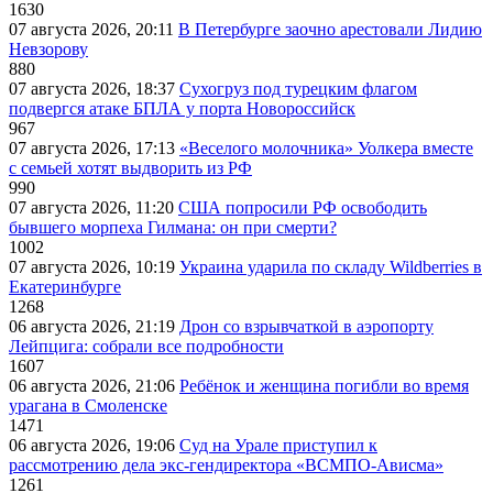
1630
07 августа 2026, 20:11
В Петербурге заочно арестовали Лидию
Невзорову
880
07 августа 2026, 18:37
Сухогруз под турецким флагом
подвергся атаке БПЛА у порта Новороссийск
967
07 августа 2026, 17:13
«Веселого молочника» Уолкера вместе
с семьей хотят выдворить из РФ
990
07 августа 2026, 11:20
США попросили РФ освободить
бывшего морпеха Гилмана: он при смерти?
1002
07 августа 2026, 10:19
Украина ударила по складу Wildberries в
Екатеринбурге
1268
06 августа 2026, 21:19
Дрон со взрывчаткой в аэропорту
Лейпцига: собрали все подробности
1607
06 августа 2026, 21:06
Ребёнок и женщина погибли во время
урагана в Смоленске
1471
06 августа 2026, 19:06
Суд на Урале приступил к
рассмотрению дела экс-гендиректора «ВСМПО-Ависма»
1261