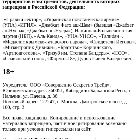
террористов и экстремистов, деятельность которых
запрещена в Российской Федерации:
«Правый сектор», «Украинская повстанческая армия»
(УПА),«ИГИЛ», «Джабхат Фатх аш-Шам» (бывшая «Джабхат
ан-Нусра», «Джебхат ан-Нусра»), Национал-Большевистская
партия (НБП), «Аль-Каида», «УНА-УНСО», «Талибан»,
«Меджлис крымско-татарского народа», «Свидетели Иеговы»,
«Мизантропик Дивижн», «Братство» Корчинского,
«Артподготовка», «Тризуб им. Степана Бандеры», «НСО»,
«Славянский союз», «Формат-18», Дуров Павел Валерьевич.
18+
Учредитель: ООО «Совершенно Секретно Трейд».
Юридический адрес: 360051, Кабардино-Балкарская Респ., г.
Нальчик, ул. Пачева, д. 36
Почтовый адрес: 127247, г. Москва, Дмитровское шоссе, д.
100, стр. 2
Все права защищены. Копирование и использование
материалов запрещено, частичное цитирование возможно
только при условии гиперссылки на сайт.