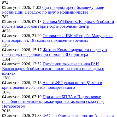
874
05 августа 2026, 11:03
Суд продлил арест бывшему главе
Росавиации Нерадько по делу о мошенничестве
782
05 августа 2026, 07:13
И снова Wildberries. В Тульской области
после атаки дронов горит сортировочный центр
4826
04 августа 2026, 21:20
Основателя ЧВК «Ястреб» Марущенко
приговорили к 18 годам за похищение военных
1254
04 августа 2026, 15:17
Жителя Крыма задержали по делу о
производстве дронов при помощи 3D‑принтера
1164
04 августа 2026, 13:52
Грузовики экс-начальника ГАИ
Волгоградской области выставили на торги после дела о
взятках
1780
04 августа 2026, 12:18
Агент ФБР украл почти $1 млн в
криптовалюте со счетов подозреваемого
1076
04 августа 2026, 07:19
При атаке БПЛА в Подмосковье
погибли пять человек, также дроны атаковали склад под
Петербургом
3016
03 августа 2026, 21:33
ФАС возбудила дело против Apple из-за