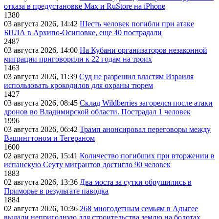
отказа в предустановке Max и RuStore на iPhone
1380
03 августа 2026, 14:42
Шесть человек погибли при атаке
БПЛА в Архипо-Осиповке, еще 40 пострадали
2487
03 августа 2026, 14:00
На Кубани организаторов незаконной
миграции приговорили к 22 годам на троих
1463
03 августа 2026, 11:39
Суд не разрешил властям Израиля
использовать крокодилов для охраны тюрем
1427
03 августа 2026, 08:45
Склад Wildberries загорелся после атаки
дронов во Владимирской области. Пострадал 1 человек
1996
03 августа 2026, 06:42
Трамп анонсировал переговоры между
Вашингтоном и Тегераном
1600
02 августа 2026, 15:41
Количество погибших при вторжении в
испанскую Сеуту мигрантов достигло 90 человек
1883
02 августа 2026, 13:36
Два моста за сутки обрушились в
Приморье в результате паводка
1884
02 августа 2026, 10:36
268 многодетным семьям в Адыгее
выдали непригодную для строительства землю на болотах