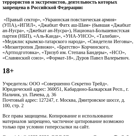
террористов и экстремистов, деятельность которых
запрещена в Российской Федерации:
«Правый сектор», «Украинская повстанческая армия»
(УПА),«ИГИЛ», «Джабхат Фатх аш-Шам» (бывшая «Джабхат
ан-Нусра», «Джебхат ан-Нусра»), Национал-Большевистская
партия (НБП), «Аль-Каида», «УНА-УНСО», «Талибан»,
«Меджлис крымско-татарского народа», «Свидетели Иеговы»,
«Мизантропик Дивижн», «Братство» Корчинского,
«Артподготовка», «Тризуб им. Степана Бандеры», «НСО»,
«Славянский союз», «Формат-18», Дуров Павел Валерьевич.
18+
Учредитель: ООО «Совершенно Секретно Трейд».
Юридический адрес: 360051, Кабардино-Балкарская Респ., г.
Нальчик, ул. Пачева, д. 36
Почтовый адрес: 127247, г. Москва, Дмитровское шоссе, д.
100, стр. 2
Все права защищены. Копирование и использование
материалов запрещено, частичное цитирование возможно
только при условии гиперссылки на сайт.