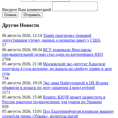
Введите Ваш комментарий
Отмена
Отправить
Другие Новости
06 августа 2026, 12:14
Трамп пригрозил тюрьмой
допустившим утечку данных о нехватке ракет у США
57
06 августа 2026, 09:34
ВСУ атаковали Ярославль:
предварительной целью стал один из крупнейших НПЗ
2704
05 августа 2026, 21:38
Московский экс-депутат Харадизе
получила 4 года колонии, но вышла на свободу прямо в зале
суда
734
05 августа 2026, 19:19
Экс-зама Набиуллиной в ЦБ Исаева
объявили в розыск по делу хищения 4 млрд рублей
1171
05 августа 2026, 15:48
Reuters: КНДР может разместить в
России ракетное подразделение для ударов по Украине
929
05 августа 2026, 15:01
Под Екатеринбургом взорвали машину
создателя дрона «Упырь», водитель погиб