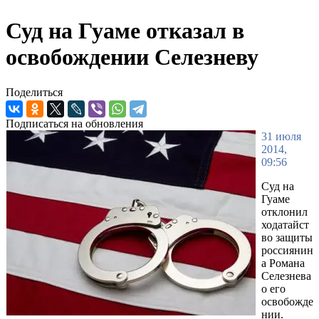
Суд на Гуаме отказал в
освобождении Селезневу
Поделиться
Подписаться на обновления
31 июля
2014,
09:56
Суд на
Гуаме
отклонил
ходатайст
во защиты
россиянин
а Романа
Селезнева
о его
освобожде
нии.