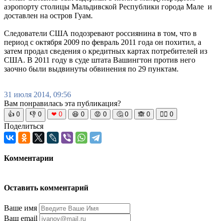
аэропорту столицы Мальдивской Республики города Мале и
доставлен на остров Гуам.
Следователи США подозревают россиянина в том, что в
период с октября 2009 по февраль 2011 года он похитил, а
затем продал сведения о кредитных картах потребителей из
США. В 2011 году в суде штата Вашингтон против него
заочно были выдвинуты обвинения по 29 пунктам.
31 июля 2014, 09:56
Вам понравилась эта публикация?
👍
0
👎
0
❤
0
😆
0
😡
0
🤔
0
🙈
0
🧘‍♀️
0
Поделиться
Комментарии
Оставить комментарий
Ваше имя
Ваш email