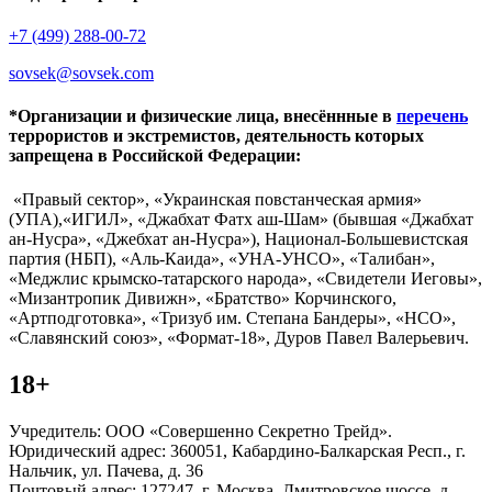
+7 (499) 288-00-72
sovsek@sovsek.com
*Организации и физические лица, внесённные в
перечень
террористов и экстремистов, деятельность которых
запрещена в Российской Федерации:
«Правый сектор», «Украинская повстанческая армия»
(УПА),«ИГИЛ», «Джабхат Фатх аш-Шам» (бывшая «Джабхат
ан-Нусра», «Джебхат ан-Нусра»), Национал-Большевистская
партия (НБП), «Аль-Каида», «УНА-УНСО», «Талибан»,
«Меджлис крымско-татарского народа», «Свидетели Иеговы»,
«Мизантропик Дивижн», «Братство» Корчинского,
«Артподготовка», «Тризуб им. Степана Бандеры», «НСО»,
«Славянский союз», «Формат-18», Дуров Павел Валерьевич.
18+
Учредитель: ООО «Совершенно Секретно Трейд».
Юридический адрес: 360051, Кабардино-Балкарская Респ., г.
Нальчик, ул. Пачева, д. 36
Почтовый адрес: 127247, г. Москва, Дмитровское шоссе, д.