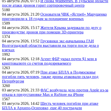
05 августа 2026, 07:13
И снова Wildberries. В Тульской области
после атаки дронов горит сортировочный центр
5180
04 августа 2026, 21:20
Основателя ЧВК «Ястреб» Марущенко
приговорили к 18 годам за похищение военных
1509
04 августа 2026, 15:17
Жителя Крыма задержали по делу о
производстве дронов при помощи 3D‑принтера
1374
04 августа 2026, 13:52
Грузовики экс-начальника ГАИ
Волгоградской области выставили на торги после дела о
взятках
1992
04 августа 2026, 12:18
Агент ФБР украл почти $1 млн в
криптовалюте со счетов подозреваемого
1263
04 августа 2026, 07:19
При атаке БПЛА в Подмосковье
погибли пять человек, также дроны атаковали склад под
Петербургом
3260
03 августа 2026, 21:33
ФАС возбудила дело против Apple из-за
отказа в предустановке Max и RuStore на iPhone
1567
03 августа 2026, 14:42
Шесть человек погибли при атаке
БПЛА в Архипо-Осиповке, еще 40 пострадали