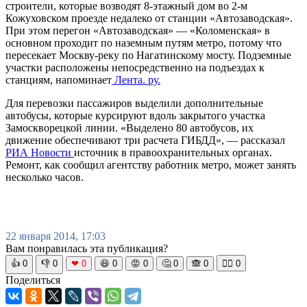
строители, которые возводят 8-этажный дом во 2-м
Кожуховском проезде недалеко от станции «Автозаводская».
При этом перегон «Автозаводская» — «Коломенская» в
основном проходит по наземным путям метро, потому что
пересекает Москву-реку по Нагатинскому мосту. Подземные
участки расположены непосредственно на подъездах к
станциям, напоминает
Лента. ру.
Для перевозки пассажиров выделили дополнительные
автобусы, которые курсируют вдоль закрытого участка
Замоскворецкой линии. «Выделено 80 автобусов, их
движение обеспечивают три расчета ГИБДД», — рассказал
РИА Новости
источник в правоохранительных органах.
Ремонт, как сообщил агентству работник метро, может занять
несколько часов.
22 января 2014, 17:03
Вам понравилась эта публикация?
👍
0
👎
0
❤
0
😆
0
😡
0
🤔
0
🙈
0
🧘‍♀️
0
Поделиться