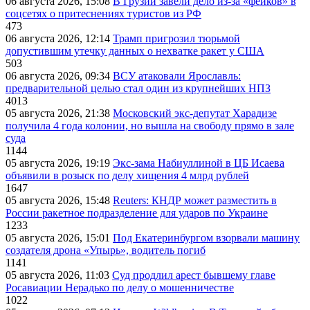
06 августа 2026, 15:08
В Грузии завели дело из-за «фейков» в
соцсетях о притеснениях туристов из РФ
473
06 августа 2026, 12:14
Трамп пригрозил тюрьмой
допустившим утечку данных о нехватке ракет у США
503
06 августа 2026, 09:34
ВСУ атаковали Ярославль:
предварительной целью стал один из крупнейших НПЗ
4013
05 августа 2026, 21:38
Московский экс-депутат Харадизе
получила 4 года колонии, но вышла на свободу прямо в зале
суда
1144
05 августа 2026, 19:19
Экс-зама Набиуллиной в ЦБ Исаева
объявили в розыск по делу хищения 4 млрд рублей
1647
05 августа 2026, 15:48
Reuters: КНДР может разместить в
России ракетное подразделение для ударов по Украине
1233
05 августа 2026, 15:01
Под Екатеринбургом взорвали машину
создателя дрона «Упырь», водитель погиб
1141
05 августа 2026, 11:03
Суд продлил арест бывшему главе
Росавиации Нерадько по делу о мошенничестве
1022