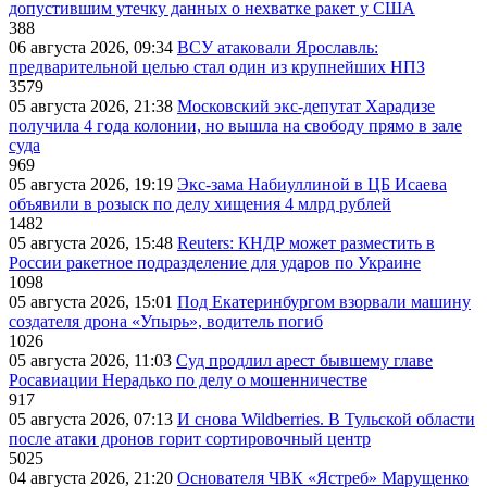
допустившим утечку данных о нехватке ракет у США
388
06 августа 2026, 09:34
ВСУ атаковали Ярославль:
предварительной целью стал один из крупнейших НПЗ
3579
05 августа 2026, 21:38
Московский экс-депутат Харадизе
получила 4 года колонии, но вышла на свободу прямо в зале
суда
969
05 августа 2026, 19:19
Экс-зама Набиуллиной в ЦБ Исаева
объявили в розыск по делу хищения 4 млрд рублей
1482
05 августа 2026, 15:48
Reuters: КНДР может разместить в
России ракетное подразделение для ударов по Украине
1098
05 августа 2026, 15:01
Под Екатеринбургом взорвали машину
создателя дрона «Упырь», водитель погиб
1026
05 августа 2026, 11:03
Суд продлил арест бывшему главе
Росавиации Нерадько по делу о мошенничестве
917
05 августа 2026, 07:13
И снова Wildberries. В Тульской области
после атаки дронов горит сортировочный центр
5025
04 августа 2026, 21:20
Основателя ЧВК «Ястреб» Марущенко