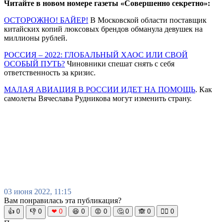
Читайте в новом номере газеты «Совершенно секретно»:
ОСТОРОЖНО! БАЙЕР!
В Московской области поставщик
китайских копий люксовых брендов обманула девушек на
миллионы рублей.
РОССИЯ – 2022: ГЛОБАЛЬНЫЙ ХАОС ИЛИ СВОЙ
ОСОБЫЙ ПУТЬ?
Чиновники спешат снять с себя
ответственность за кризис.
МАЛАЯ АВИАЦИЯ В РОССИИ ИДЕТ НА ПОМОЩЬ
. Как
самолеты Вячеслава Рудникова могут изменить страну.
03 июня 2022, 11:15
Вам понравилась эта публикация?
👍
0
👎
0
❤
0
😆
0
😡
0
🤔
0
🙈
0
🧘‍♀️
0