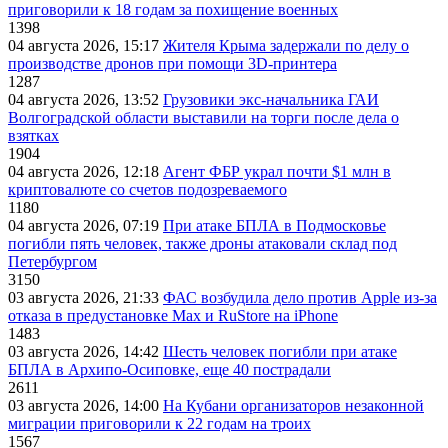
приговорили к 18 годам за похищение военных
1398
04 августа 2026, 15:17
Жителя Крыма задержали по делу о
производстве дронов при помощи 3D‑принтера
1287
04 августа 2026, 13:52
Грузовики экс-начальника ГАИ
Волгоградской области выставили на торги после дела о
взятках
1904
04 августа 2026, 12:18
Агент ФБР украл почти $1 млн в
криптовалюте со счетов подозреваемого
1180
04 августа 2026, 07:19
При атаке БПЛА в Подмосковье
погибли пять человек, также дроны атаковали склад под
Петербургом
3150
03 августа 2026, 21:33
ФАС возбудила дело против Apple из-за
отказа в предустановке Max и RuStore на iPhone
1483
03 августа 2026, 14:42
Шесть человек погибли при атаке
БПЛА в Архипо-Осиповке, еще 40 пострадали
2611
03 августа 2026, 14:00
На Кубани организаторов незаконной
миграции приговорили к 22 годам на троих
1567