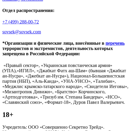
Отдел распространения:
+7 (499) 288-00-72
sovsek@sovsek.com
*Организации и физические лица, внесённные в
перечень
террористов и экстремистов, деятельность которых
запрещена в Российской Федерации:
«Правый сектор», «Украинская повстанческая армия»
(УПА),«ИГИЛ», «Джабхат Фатх аш-Шам» (бывшая «Джабхат
ан-Нусра», «Джебхат ан-Нусра»), Национал-Большевистская
партия (НБП), «Аль-Каида», «УНА-УНСО», «Талибан»,
«Меджлис крымско-татарского народа», «Свидетели Иеговы»,
«Мизантропик Дивижн», «Братство» Корчинского,
«Артподготовка», «Тризуб им. Степана Бандеры», «НСО»,
«Славянский союз», «Формат-18», Дуров Павел Валерьевич.
18+
Учредитель: ООО «Совершенно Секретно Трейд».