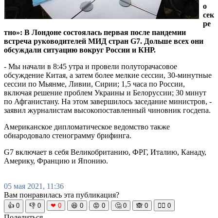
о
сек
ре
тно»: В Лондоне состоялась первая после пандемии
встреча руководителей МИД стран G7. Дольше всех они
обсуждали ситуацию вокруг России и КНР.
- Мы начали в 8:45 утра и провели полуторачасовое
обсуждение Китая, а затем более мелкие сессии, 30-минутные
сессии по Мьянме, Ливии, Сирии; 1,5 часа по России,
включая решение проблем Украины и Белоруссии; 30 минут
по Афганистану. На этом завершилось заседание министров, -
заявил журналистам высокопоставленный чиновник госдепа.
Американское дипломатическое ведомство также
обнародовало стенограмму брифинга.
G7 включает в себя Великобританию, ФРГ, Италию, Канаду,
Америку, Францию и Японию.
05 мая 2021, 11:36
Вам понравилась эта публикация?
👍
0
👎
0
❤
0
😆
0
😡
0
🤔
0
🙈
0
🧘‍♀️
0
Поделиться