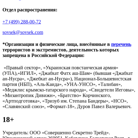
Отдел распространения:
+7 (499) 288-00-72
sovsek@sovsek.com
*Организации и физические лица, внесённные в
перечень
террористов и экстремистов, деятельность которых
запрещена в Российской Федерации:
«Правый сектор», «Украинская повстанческая армия»
(УПА),«ИГИЛ», «Джабхат Фатх аш-Шам» (бывшая «Джабхат
ан-Нусра», «Джебхат ан-Нусра»), Национал-Большевистская
партия (НБП), «Аль-Каида», «УНА-УНСО», «Талибан»,
«Меджлис крымско-татарского народа», «Свидетели Иеговы»,
«Мизантропик Дивижн», «Братство» Корчинского,
«Артподготовка», «Тризуб им. Степана Бандеры», «НСО»,
«Славянский союз», «Формат-18», Дуров Павел Валерьевич.
18+
Учредитель: ООО «Совершенно Секретно Трейд».