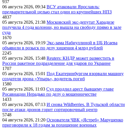
937
06 августа 2026, 09:34
ВСУ атаковали Ярославль:
предварительной целью стал один из крупнейших НПЗ
4837
05 августа 2026, 21:38
Московский экс-депутат Харадизе
получила 4 года колонии, но вышла на свободу прямо в зале
суда
1670
05 августа 2026, 19:19
Экс-зама Набиуллиной в ЦБ Исаева
объявили в розыск по делу хищения 4 млрд рублей
2245
05 августа 2026, 15:48
Reuters: КНДР может разместить в
России ракетное подразделение для ударов по Украине
1707
05 августа 2026, 15:01
Под Екатеринбургом взорвали машину
создателя дрона «Упырь», водитель погиб
1580
05 августа 2026, 11:03
Суд продлил арест бывшему главе
Росавиации Нерадько по делу о мошенничестве
1433
05 августа 2026, 07:13
И снова Wildberries. В Тульской области
после атаки дронов горит сортировочный центр
5748
04 августа 2026, 21:20
Основателя ЧВК «Ястреб» Марущенко
приговорили к 18 годам за похищение военных