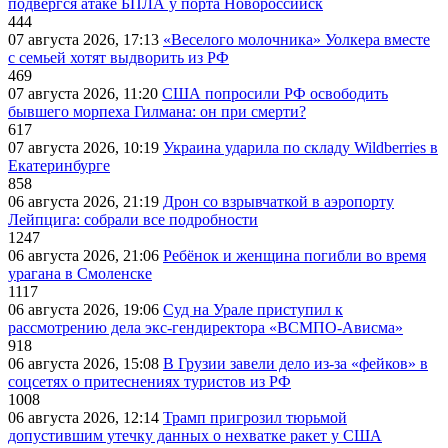
подвергся атаке БПЛА у порта Новороссийск
444
07 августа 2026, 17:13
«Веселого молочника» Уолкера вместе
с семьей хотят выдворить из РФ
469
07 августа 2026, 11:20
США попросили РФ освободить
бывшего морпеха Гилмана: он при смерти?
617
07 августа 2026, 10:19
Украина ударила по складу Wildberries в
Екатеринбурге
858
06 августа 2026, 21:19
Дрон со взрывчаткой в аэропорту
Лейпцига: собрали все подробности
1247
06 августа 2026, 21:06
Ребёнок и женщина погибли во время
урагана в Смоленске
1117
06 августа 2026, 19:06
Суд на Урале приступил к
рассмотрению дела экс-гендиректора «ВСМПО-Ависма»
918
06 августа 2026, 15:08
В Грузии завели дело из-за «фейков» в
соцсетях о притеснениях туристов из РФ
1008
06 августа 2026, 12:14
Трамп пригрозил тюрьмой
допустившим утечку данных о нехватке ракет у США