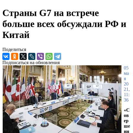
Страны G7 на встрече
больше всех обсуждали РФ и
Китай
Поделиться
Подписаться на обновления
05
ма
я
20
21,
11:
36
«С
ов
ер
ше
нн