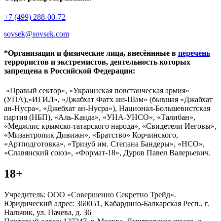
+7 (499) 288-00-72
sovsek@sovsek.com
*Организации и физические лица, внесённные в
перечень
террористов и экстремистов, деятельность которых
запрещена в Российской Федерации:
«Правый сектор», «Украинская повстанческая армия»
(УПА),«ИГИЛ», «Джабхат Фатх аш-Шам» (бывшая «Джабхат
ан-Нусра», «Джебхат ан-Нусра»), Национал-Большевистская
партия (НБП), «Аль-Каида», «УНА-УНСО», «Талибан»,
«Меджлис крымско-татарского народа», «Свидетели Иеговы»,
«Мизантропик Дивижн», «Братство» Корчинского,
«Артподготовка», «Тризуб им. Степана Бандеры», «НСО»,
«Славянский союз», «Формат-18», Дуров Павел Валерьевич.
18+
Учредитель: ООО «Совершенно Секретно Трейд».
Юридический адрес: 360051, Кабардино-Балкарская Респ., г.
Нальчик, ул. Пачева, д. 36