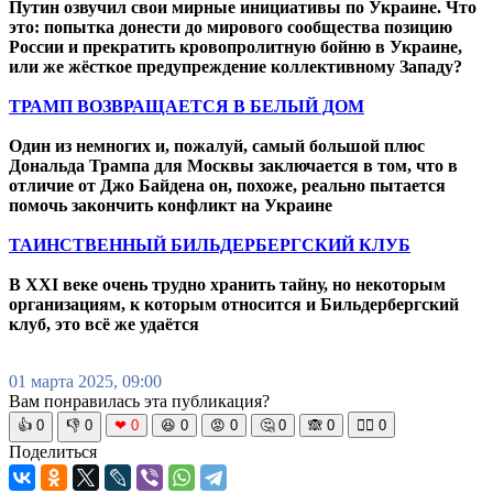
Путин озвучил свои мирные инициативы по Украине. Что
это: попытка донести до мирового сообщества позицию
России и прекратить кровопролитную бойню в Украине,
или же жёсткое предупреждение коллективному Западу?
ТРАМП ВОЗВРАЩАЕТСЯ В БЕЛЫЙ ДОМ
Один из немногих и, пожалуй, самый большой плюс
Дональда Трампа для Москвы заключается в том, что в
отличие от Джо Байдена он, похоже, реально пытается
помочь закончить конфликт на Украине
ТАИНСТВЕННЫЙ БИЛЬДЕРБЕРГСКИЙ КЛУБ
В XXI веке очень трудно хранить тайну, но некоторым
организациям, к которым относится и Бильдербергский
клуб, это всё же удаётся
01 марта 2025, 09:00
Вам понравилась эта публикация?
👍
0
👎
0
❤
0
😆
0
😡
0
🤔
0
🙈
0
🧘‍♀️
0
Поделиться