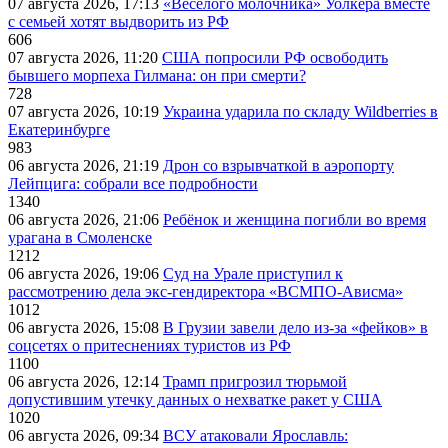
07 августа 2026, 17:13
«Веселого молочника» Уолкера вместе
с семьей хотят выдворить из РФ
606
07 августа 2026, 11:20
США попросили РФ освободить
бывшего морпеха Гилмана: он при смерти?
728
07 августа 2026, 10:19
Украина ударила по складу Wildberries в
Екатеринбурге
983
06 августа 2026, 21:19
Дрон со взрывчаткой в аэропорту
Лейпцига: собрали все подробности
1340
06 августа 2026, 21:06
Ребёнок и женщина погибли во время
урагана в Смоленске
1212
06 августа 2026, 19:06
Суд на Урале приступил к
рассмотрению дела экс-гендиректора «ВСМПО-Ависма»
1012
06 августа 2026, 15:08
В Грузии завели дело из-за «фейков» в
соцсетях о притеснениях туристов из РФ
1100
06 августа 2026, 12:14
Трамп пригрозил тюрьмой
допустившим утечку данных о нехватке ракет у США
1020
06 августа 2026, 09:34
ВСУ атаковали Ярославль: