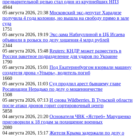
предварительной целью стал один из крупнейших НПЗ
4944
05 августа 2026, 21:38
Московский экс-депутат Харадизе
получила 4 года колонии, но вышла на свободу прямо в зале
суда
1751
05 августа 2026, 19:19
Экс-зама Набиуллиной в ЦБ Исаева
объявили в розыск по делу хищения 4 млрд рублей
2344
05 августа 2026, 15:48
Reuters: КНДР может разместить в
России ракетное подразделение для ударов по Украине
1790
05 августа 2026, 15:01
Под Екатеринбургом взорвали машину
создателя дрона «Упырь», водитель погиб
1660
05 августа 2026, 11:03
Суд продлил арест бывшему главе
Росавиации Нерадько по делу о мошенничестве
1508
05 августа 2026, 07:13
И снова Wildberries. В Тульской области
после атаки дронов горит сортировочный центр
5858
04 августа 2026, 21:20
Основателя ЧВК «Ястреб» Марущенко
приговорили к 18 годам за похищение военных
2080
04 августа 2026, 15:17
Жителя Крыма задержали по делу о